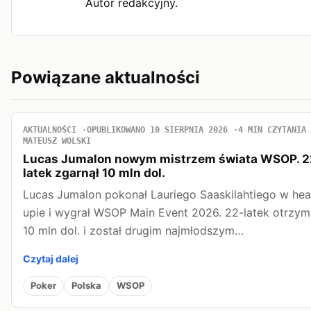
Autor redakcyjny.
Powiązane aktualności
AKTUALNOŚCI
OPUBLIKOWANO 10 SIERPNIA 2026
4 MIN CZYTANIA
MATEUSZ WOLSKI
Lucas Jumalon nowym mistrzem świata WSOP. 2
latek zgarnął 10 mln dol.
Lucas Jumalon pokonał Lauriego Saaskilahtiego w he
upie i wygrał WSOP Main Event 2026. 22-latek otrzym
10 mln dol. i został drugim najmłodszym…
Czytaj dalej
Poker
Polska
WSOP