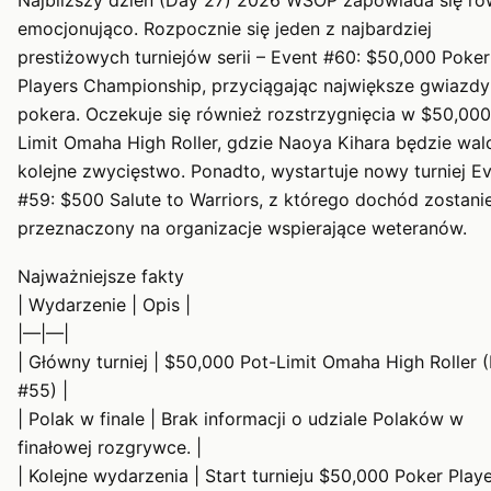
Najbliższy dzień (Day 27) 2026 WSOP zapowiada się ró
emocjonująco. Rozpocznie się jeden z najbardziej
prestiżowych turniejów serii – Event #60: $50,000 Poker
Players Championship, przyciągając największe gwiazdy
pokera. Oczekuje się również rozstrzygnięcia w $50,000
Limit Omaha High Roller, gdzie Naoya Kihara będzie wal
kolejne zwycięstwo. Ponadto, wystartuje nowy turniej E
#59: $500 Salute to Warriors, z którego dochód zostani
przeznaczony na organizacje wspierające weteranów.
Najważniejsze fakty
| Wydarzenie | Opis |
|—|—|
| Główny turniej | $50,000 Pot-Limit Omaha High Roller 
#55) |
| Polak w finale | Brak informacji o udziale Polaków w
finałowej rozgrywce. |
| Kolejne wydarzenia | Start turnieju $50,000 Poker Play