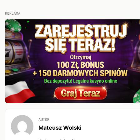
REKLAMA
AUTOR
Mateusz Wolski