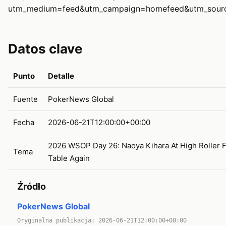
utm_medium=feed&utm_campaign=homefeed&utm_sour
Datos clave
Punto
Detalle
Fuente
PokerNews Global
Fecha
2026-06-21T12:00:00+00:00
2026 WSOP Day 26: Naoya Kihara At High Roller F
Tema
Table Again
Źródło
PokerNews Global
Oryginalna publikacja: 2026-06-21T12:00:00+00:00