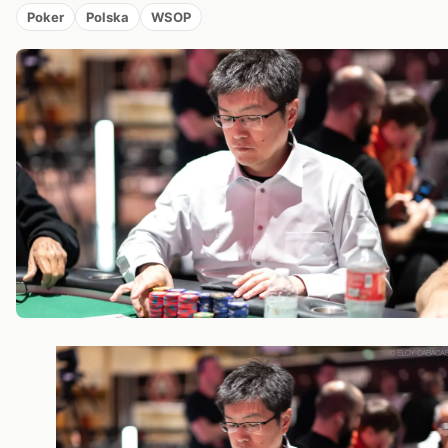
Poker
Polska
WSOP