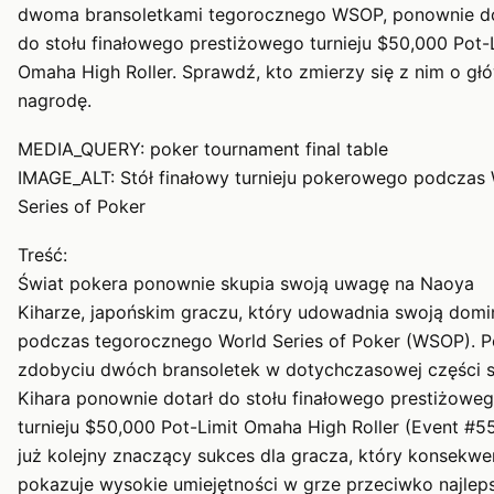
dwoma bransoletkami tegorocznego WSOP, ponownie do
do stołu finałowego prestiżowego turnieju $50,000 Pot-
Omaha High Roller. Sprawdź, kto zmierzy się z nim o gł
nagrodę.
MEDIA_QUERY: poker tournament final table
IMAGE_ALT: Stół finałowy turnieju pokerowego podczas
Series of Poker
Treść:
Świat pokera ponownie skupia swoją uwagę na Naoya
Kiharze, japońskim graczu, który udowadnia swoją domi
podczas tegorocznego World Series of Poker (WSOP). P
zdobyciu dwóch bransoletek w dotychczasowej części se
Kihara ponownie dotarł do stołu finałowego prestiżowe
turnieju $50,000 Pot-Limit Omaha High Roller (Event #55
już kolejny znaczący sukces dla gracza, który konsekwe
pokazuje wysokie umiejętności w grze przeciwko najle