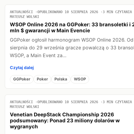
AKTUALNOŚCI
OPUBLIKOWANO 10 SIERPNIA 2026
3 MIN CZYTANIA
MATEUSZ WOLSKI
WSOP Online 2026 na GGPoker: 33 bransoletki i 
mln $ gwarancji w Main Evencie
GGPoker ogłosił harmonogram WSOP Online 2026. Od
sierpnia do 29 września gracze powalczą o 33 bransol
WSOP, a Main Event za…
Czytaj dalej
GGPoker
Poker
Polska
WSOP
AKTUALNOŚCI
OPUBLIKOWANO 10 SIERPNIA 2026
3 MIN CZYTANIA
MATEUSZ WOLSKI
Venetian DeepStack Championship 2026
podsumowany: Ponad 23 miliony dolarów w
wygranych