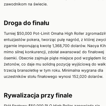
zawodnikom na świecie.
Droga do finału
Turniej $50,000 Pot-Limit Omaha High Roller zgromadził
entuzjastów pokera, tworząc pulę nagród, z której zwyc
zgarnie imponującą kwotę 1,368,700 dolarów. Naoya Kih
mimo silnej konkurencji, zdołał awansować do finałowej
ósemki. Obecnie zajmuje piąte miejsce pod względem li
żetonów, co daje mu solidną pozycję wyjściową do walk
trzecią bransoletkę w tym roku. Minimalna wygrana dla
uczestników stołu finałowego wynosi 152,020 dolarów.
Rywalizacja przy finale
Stół finałowy $50,000 PLO High Roller zapowiada się