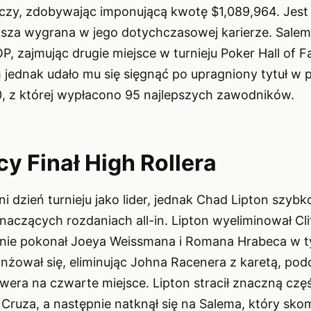
czy, zdobywając imponującą kwotę $1,089,964. Jest
za wygrana w jego dotychczasowej karierze. Salem 
, zajmując drugie miejsce w turnieju Poker Hall of
jednak udało mu się sięgnąć po upragniony tytuł w p
, z której wypłacono 95 najlepszych zawodników.
y Finał High Rollera
i dzień turnieju jako lider, jednak Chad Lipton szybko
naczących rozdaniach all-in. Lipton wyeliminował Cli
pnie pokonał Joeya Weissmana i Romana Hrabeca w
nżował się, eliminując Johna Racenera z karetą, pod
ewera na czwarte miejsce. Lipton stracił znaczną czę
 Cruza, a następnie natknął się na Salema, który sk