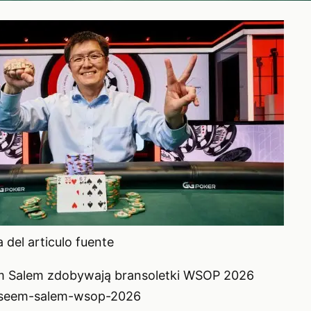
del articulo fuente
m Salem zdobywają bransoletki WSOP 2026
naseem-salem-wsop-2026