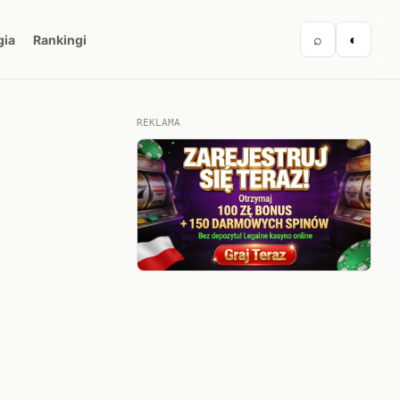
⌕
◐
gia
Rankingi
REKLAMA