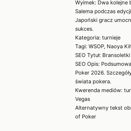
Wyimek: Dwa kolejne b
Salema podczas edycji
Japoński gracz umocni
sukces.
Kategoria: turnieje
Tagi: WSOP, Naoya Kih
SEO Tytuł: Bransoletk
SEO Opis: Podsumowan
Poker 2026. Szczegóły
świata pokera.
Kwerenda mediów: turn
Vegas
Alternatywny tekst ob
of Poker