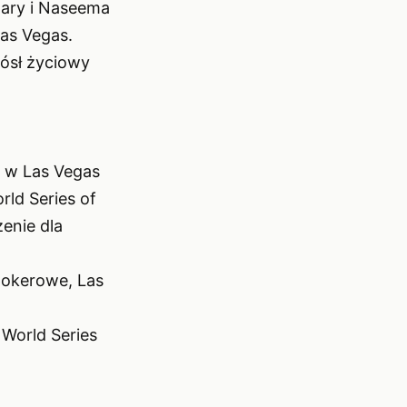
hary i Naseema
as Vegas.
iósł życiowy
ą w Las Vegas
ld Series of
enie dla
pokerowe, Las
 World Series