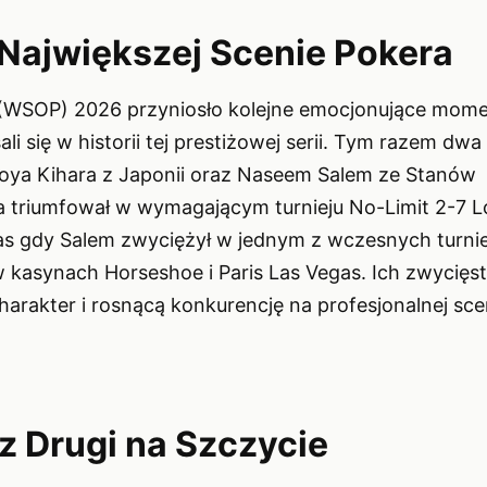
Największej Scenie Pokera
r (WSOP) 2026 przyniosło kolejne emocjonujące mom
ali się w historii tej prestiżowej serii. Tym razem dw
aoya Kihara z Japonii oraz Naseem Salem ze Stanów
a triumfował w wymagającym turnieju No-Limit 2-7 
s gdy Salem zwyciężył w jednym z wczesnych turni
 kasynach Horseshoe i Paris Las Vegas. Ich zwycięs
harakter i rosnącą konkurencję na profesjonalnej sce
z Drugi na Szczycie