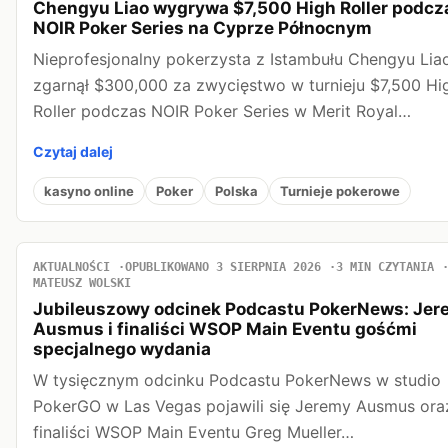
Chengyu Liao wygrywa $7,500 High Roller podcz
NOIR Poker Series na Cyprze Północnym
Nieprofesjonalny pokerzysta z Istambułu Chengyu Lia
zgarnął $300,000 za zwycięstwo w turnieju $7,500 Hi
Roller podczas NOIR Poker Series w Merit Royal…
Czytaj dalej
kasyno online
Poker
Polska
Turnieje pokerowe
AKTUALNOŚCI
OPUBLIKOWANO 3 SIERPNIA 2026
3 MIN CZYTANIA
MATEUSZ WOLSKI
Jubileuszowy odcinek Podcastu PokerNews: Jer
Ausmus i finaliści WSOP Main Eventu gośćmi
specjalnego wydania
W tysięcznym odcinku Podcastu PokerNews w studio
PokerGO w Las Vegas pojawili się Jeremy Ausmus ora
finaliści WSOP Main Eventu Greg Mueller…