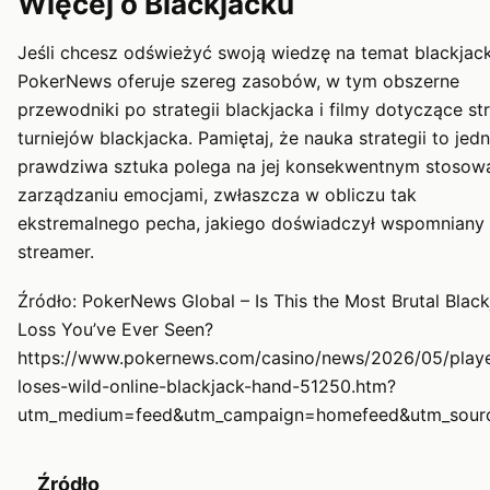
Więcej o Blackjacku
Jeśli chcesz odświeżyć swoją wiedzę na temat blackjack
PokerNews oferuje szereg zasobów, w tym obszerne
przewodniki po strategii blackjacka i filmy dotyczące str
turniejów blackjacka. Pamiętaj, że nauka strategii to jedn
prawdziwa sztuka polega na jej konsekwentnym stosowa
zarządzaniu emocjami, zwłaszcza w obliczu tak
ekstremalnego pecha, jakiego doświadczył wspomniany
streamer.
Źródło: PokerNews Global – Is This the Most Brutal Blac
Loss You’ve Ever Seen?
https://www.pokernews.com/casino/news/2026/05/playe
loses-wild-online-blackjack-hand-51250.htm?
utm_medium=feed&utm_campaign=homefeed&utm_sour
Źródło