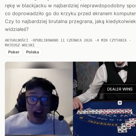
rękę w blackjacku w najbardziej nieprawdopodobny spo
co doprowadziło go do krzyku przed ekranem komputer
Czy to najbardziej brutalna przegrana, jaką kiedykolwiek
widziałeś?
AKTUALNOŚCI
OPUBLIKOWANO 11 CZERWCA 2026
4 MIN CZYTANIA
MATEUSZ WOLSKI
Poker
Polska