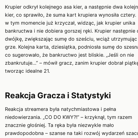
Krupier odkrył kolejnego asa kier, a następnie dwa kolej
kier, co sprawiło, że suma kart krupiera wynosiła cztery.
w tym momencie już krzyczał, widząc, jak krupier unika
bankructwa i nie dobiera gorszej ręki. Krupier następnie 
dwójkę, zwiększając sumę do sześciu, wciąż utrzymując
grze. Kolejna karta, dziesiątka, podniosła sumę do szesn
co sugerowało, że bankructwo jest bliskie. „Jeśli on nie
zbankrutuje…” – mówił gracz, zanim krupier dobrał piątk
tworząc idealne 21.
Reakcja Gracza i Statystyki
Reakcja streamera była natychmiastowa i pełna
niedowierzania. „CO DO KWY?!” – krzyknął, tym razem
znacznie głośniej. Ta ręka była niezwykle mało
prawdopodobna – szanse na taki rozwój wydarzeń szacu