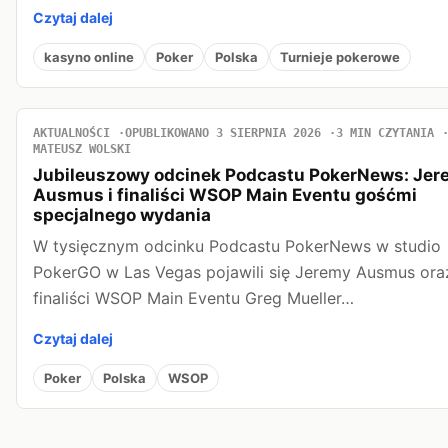
Czytaj dalej
kasyno online
Poker
Polska
Turnieje pokerowe
AKTUALNOŚCI
OPUBLIKOWANO 3 SIERPNIA 2026
3 MIN CZYTANIA
MATEUSZ WOLSKI
Jubileuszowy odcinek Podcastu PokerNews: Jer
Ausmus i finaliści WSOP Main Eventu gośćmi
specjalnego wydania
W tysięcznym odcinku Podcastu PokerNews w studio
PokerGO w Las Vegas pojawili się Jeremy Ausmus ora
finaliści WSOP Main Eventu Greg Mueller…
Czytaj dalej
Poker
Polska
WSOP