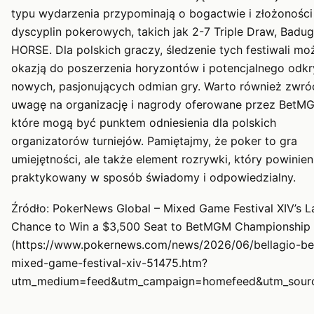
typu wydarzenia przypominają o bogactwie i złożoności
dyscyplin pokerowych, takich jak 2-7 Triple Draw, Badug
HORSE. Dla polskich graczy, śledzenie tych festiwali mo
okazją do poszerzenia horyzontów i potencjalnego odkr
nowych, pasjonujących odmian gry. Warto również zwró
uwagę na organizację i nagrody oferowane przez BetM
które mogą być punktem odniesienia dla polskich
organizatorów turniejów. Pamiętajmy, że poker to gra
umiejętności, ale także element rozrywki, który powinie
praktykowany w sposób świadomy i odpowiedzialny.
Źródło: PokerNews Global – Mixed Game Festival XIV’s L
Chance to Win a $3,500 Seat to BetMGM Championship
(https://www.pokernews.com/news/2026/06/bellagio-b
mixed-game-festival-xiv-51475.htm?
utm_medium=feed&utm_campaign=homefeed&utm_sourc