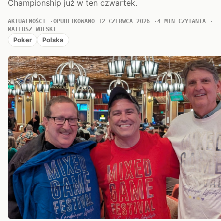
Championship już w ten czwartek.
AKTUALNOŚCI
OPUBLIKOWANO 12 CZERWCA 2026
4 MIN CZYTANIA
MATEUSZ WOLSKI
Poker
Polska