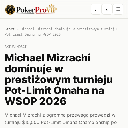
⌕
◐
☰
Start
»
Michael Mizrachi dominuje w prestiżowym turnieju
Pot-Limit Omaha na WSOP 2026
AKTUALNOŚCI
Michael Mizrachi
dominuje w
prestiżowym turnieju
Pot-Limit Omaha na
WSOP 2026
Michael Mizrachi z ogromną przewagą prowadzi w
turnieju $10,000 Pot-Limit Omaha Championship po