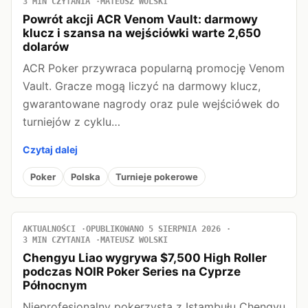
3 MIN CZYTANIA
MATEUSZ WOLSKI
Powrót akcji ACR Venom Vault: darmowy
klucz i szansa na wejściówki warte 2,650
dolarów
ACR Poker przywraca popularną promocję Venom
Vault. Gracze mogą liczyć na darmowy klucz,
gwarantowane nagrody oraz pule wejściówek do
turniejów z cyklu…
Czytaj dalej
Poker
Polska
Turnieje pokerowe
AKTUALNOŚCI
OPUBLIKOWANO 5 SIERPNIA 2026
3 MIN CZYTANIA
MATEUSZ WOLSKI
Chengyu Liao wygrywa $7,500 High Roller
podczas NOIR Poker Series na Cyprze
Północnym
Nieprofesjonalny pokerzysta z Istambułu Chengyu