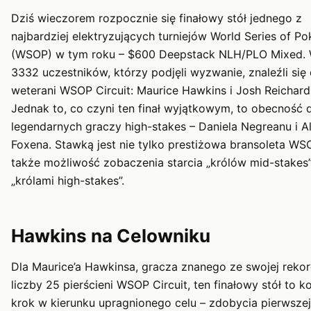
Dziś wieczorem rozpocznie się finałowy stół jednego z
najbardziej elektryzujących turniejów World Series of Po
(WSOP) w tym roku – $600 Deepstack NLH/PLO Mixed.
3332 uczestników, którzy podjęli wyzwanie, znaleźli się
weterani WSOP Circuit: Maurice Hawkins i Josh Reichard
Jednak to, co czyni ten finał wyjątkowym, to obecność
legendarnych graczy high-stakes – Daniela Negreanu i A
Foxena. Stawką jest nie tylko prestiżowa bransoleta WSO
także możliwość zobaczenia starcia „królów mid-stakes”
„królami high-stakes”.
Hawkins na Celowniku
Dla Maurice’a Hawkinsa, gracza znanego ze swojej reko
liczby 25 pierścieni WSOP Circuit, ten finałowy stół to ko
krok w kierunku upragnionego celu – zdobycia pierwszej