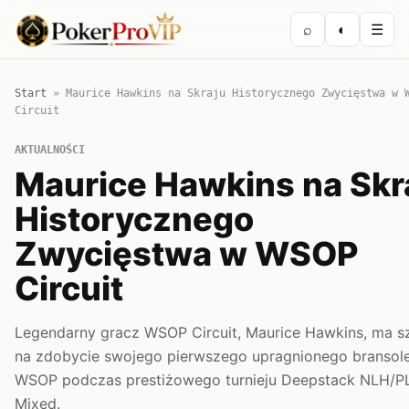
⌕
◐
☰
Start
»
Maurice Hawkins na Skraju Historycznego Zwycięstwa w 
Circuit
AKTUALNOŚCI
Maurice Hawkins na Skr
Historycznego
Zwycięstwa w WSOP
Circuit
Legendarny gracz WSOP Circuit, Maurice Hawkins, ma s
na zdobycie swojego pierwszego upragnionego bransol
WSOP podczas prestiżowego turnieju Deepstack NLH/P
Mixed.