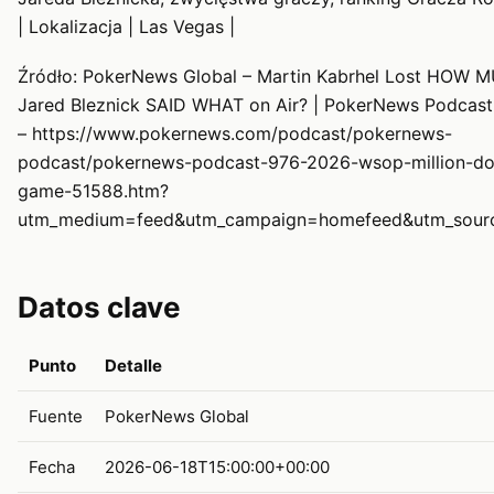
| Lokalizacja | Las Vegas |
Źródło: PokerNews Global – Martin Kabrhel Lost HOW 
Jared Bleznick SAID WHAT on Air? | PokerNews Podcas
– https://www.pokernews.com/podcast/pokernews-
podcast/pokernews-podcast-976-2026-wsop-million-dol
game-51588.htm?
utm_medium=feed&utm_campaign=homefeed&utm_sour
Datos clave
Punto
Detalle
Fuente
PokerNews Global
Fecha
2026-06-18T15:00:00+00:00