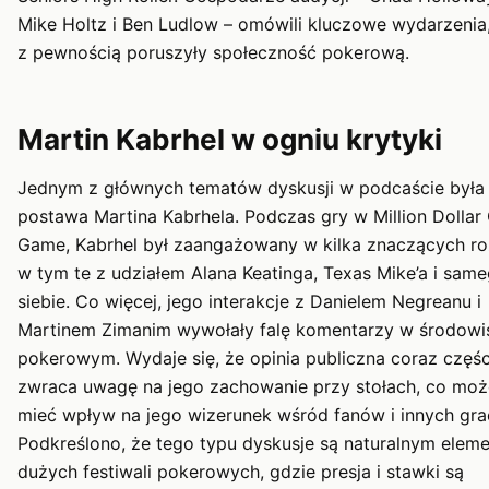
Mike Holtz i Ben Ludlow – omówili kluczowe wydarzenia,
z pewnością poruszyły społeczność pokerową.
Martin Kabrhel w ogniu krytyki
Jednym z głównych tematów dyskusji w podcaście była
postawa Martina Kabrhela. Podczas gry w Million Dollar
Game, Kabrhel był zaangażowany w kilka znaczących ro
w tym te z udziałem Alana Keatinga, Texas Mike’a i sam
siebie. Co więcej, jego interakcje z Danielem Negreanu i
Martinem Zimanim wywołały falę komentarzy w środowi
pokerowym. Wydaje się, że opinia publiczna coraz częśc
zwraca uwagę na jego zachowanie przy stołach, co moż
mieć wpływ na jego wizerunek wśród fanów i innych gra
Podkreślono, że tego typu dyskusje są naturalnym elem
dużych festiwali pokerowych, gdzie presja i stawki są