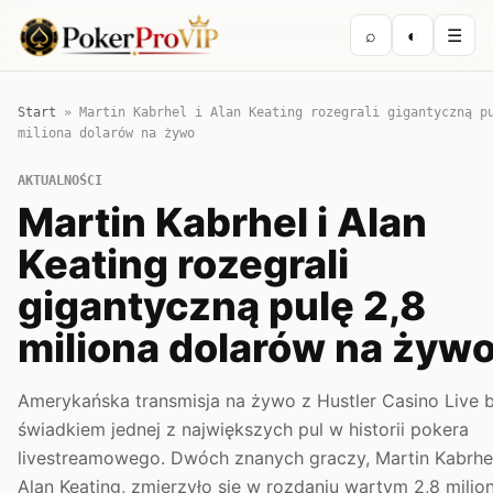
⌕
◐
☰
Start
»
Martin Kabrhel i Alan Keating rozegrali gigantyczną p
miliona dolarów na żywo
AKTUALNOŚCI
Martin Kabrhel i Alan
Keating rozegrali
gigantyczną pulę 2,8
miliona dolarów na żyw
Amerykańska transmisja na żywo z Hustler Casino Live b
świadkiem jednej z największych pul w historii pokera
livestreamowego. Dwóch znanych graczy, Martin Kabrhel
Alan Keating, zmierzyło się w rozdaniu wartym 2,8 milio