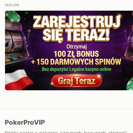
REKLAMA
PokerProVIP