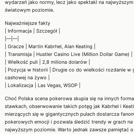
wydarzeń jako normy, lecz jako spektakl na najwyższym
światowym poziomie.
Najważniejsze fakty
| Informacja | Szczegół |
|—|—|
| Gracze | Martin Kabrhel, Alan Keating |
| Transmisja | Hustler Casino Live (Million Dollar Game) |
| Wielkość puli | 2,8 miliona dolarów |
| Pozycja w historii | Drugie co do wielkości rozdanie w 
cashowej na żywo |
| Lokalizacja | Las Vegas, WSOP |
Choć Polska scena pokerowa skupia się na innych forma
stawkach, obserwowanie takich potęg jak Kabrhel i Keat
mierzących się w gigantycznych pulach dostarcza fano
pokerowych emocji i pozwala śledzić trendy w grach na
najwyższym poziomie. Warto jednak zawsze pamiętać o