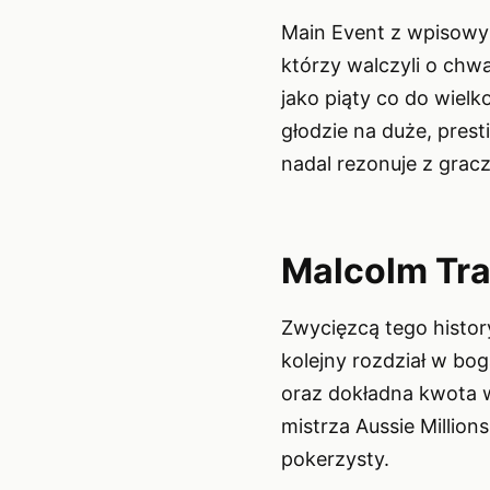
Main Event z wpisowym
którzy walczyli o chwał
jako piąty co do wielk
głodzie na duże, prest
nadal rezonuje z gracz
Malcolm Tr
Zwycięzcą tego histor
kolejny rozdział w boga
oraz dokładna kwota w
mistrza Aussie Millio
pokerzysty.