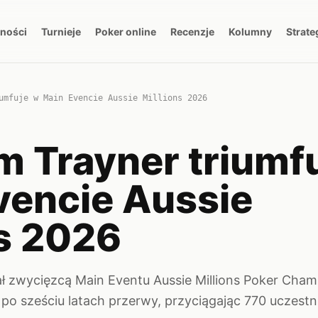
lności
Turnieje
Poker online
Recenzje
Kolumny
Strate
umfuje w Main Evencie Aussie Millions 2026
m Trayner triumf
vencie Aussie
ns 2026
ł zwycięzcą Main Eventu Aussie Millions Poker Cham
 po sześciu latach przerwy, przyciągając 770 uczestn