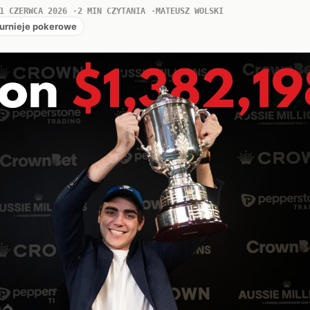
1 CZERWCA 2026
2 MIN CZYTANIA
MATEUSZ WOLSKI
urnieje pokerowe