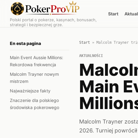
Start
Aktua
Polski portal o pokerze, kasynach, bonusach,
strategii i bezpiecznej grze.
Start
»
Malcolm Trayner tri
En esta pagina
AKTUALNOŚCI
Main Event Aussie Millions:
Malcol
Rekordowa frekwencja
Malcolm Trayner nowym
Main E
mistrzem
Najważniejsze fakty
Millio
Znaczenie dla polskiego
środowiska pokerowego
Malcolm Trayner zosta
2026. Turniej powrócił