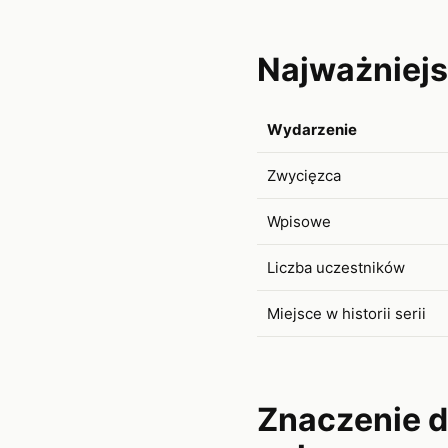
Najważniejs
Wydarzenie
Zwycięzca
Wpisowe
Liczba uczestników
Miejsce w historii serii
Znaczenie d