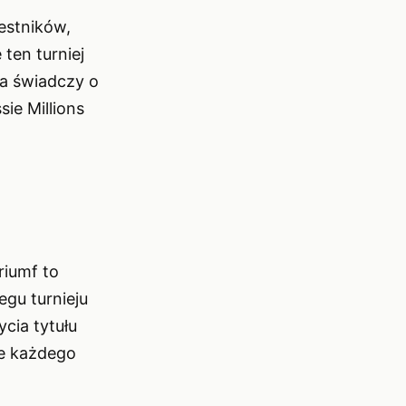
estników,
 ten turniej
ja świadczy o
ie Millions
riumf to
egu turnieju
cia tytułu
ze każdego