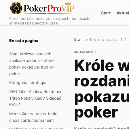
Start
Aktua
Polski portal o pokerze, kasynach, bonusach,
strategii i bezpiecznej grze.
Start
»
Króle w opałach? An
En esta pagina
AKTUALNOŚCI
Slug: krolowe-opalach-
Króle 
analiza-rozdania-triton-
poker-pokazuje-trudny-
poker
rozdani
Kategoria: strategia
pokazu
SEO Title: Analiza Rozdania
Triton Poker: Kiedy Składać
Króle?
poker
Media Query: poker table
chips cards tournament