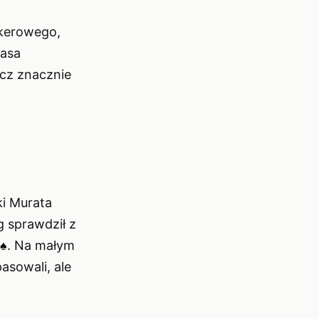
okerowego,
kasa
ecz znacznie
ki Murata
g sprawdził z
 7♠. Na małym
asowali, ale