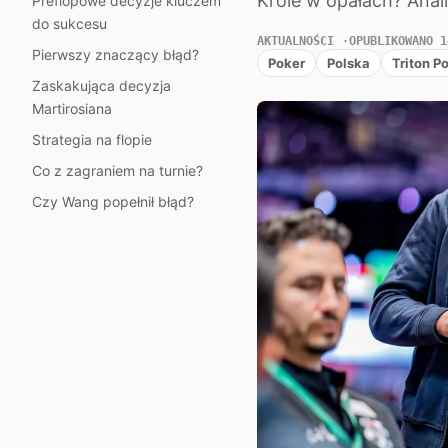
Króle w opałach? Anal
Preflopowe decyzje kluczem
do sukcesu
AKTUALNOŚCI
OPUBLIKOWANO 1
Pierwszy znaczący błąd?
Poker
Polska
Triton P
Zaskakująca decyzja
Martirosiana
Strategia na flopie
Co z zagraniem na turnie?
Czy Wang popełnił błąd?