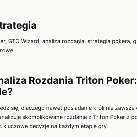
trategia
ker, GTO Wizard, analiza rozdania, strategia pokera, g
erowe
naliza Rozdania Triton Poker
le?
edz się, dlaczego nawet posiadanie króli nie zawsze
nalizuje skomplikowane rozdanie z Triton Poker z 
 kluczowe decyzje na każdym etapie gry.