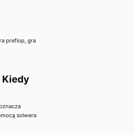
ra preflop, gra
: Kiedy
 oznacza
pomocą solwera