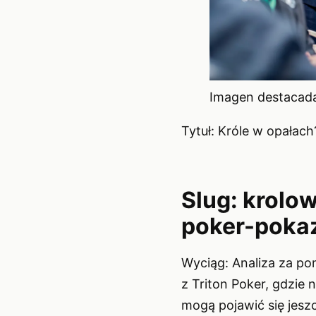
Imagen destacada 
Tytuł: Króle w opałach
Slug: krolo
poker-poka
Wyciąg: Analiza za po
z Triton Poker, gdzie 
mogą pojawić się jesz