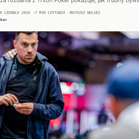
iza rozdania z Triton Poker pokazuje, jak trudny byw
4 CZERWCA 2026
7 MIN CZYTANIA
MATEUSZ WOLSKI
oker