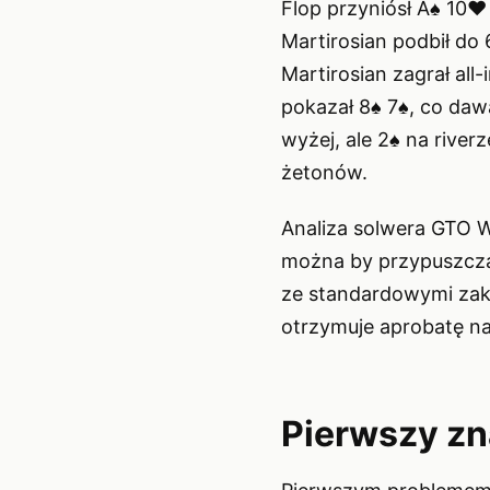
Flop przyniósł A♠ 10♥
Martirosian podbił do 
Martirosian zagrał all
pokazał 8♠ 7♠, co daw
wyżej, ale 2♠ na rive
żetonów.
Analiza solwera GTO W
można by przypuszcza
ze standardowymi zakr
otrzymuje aprobatę na
Pierwszy zn