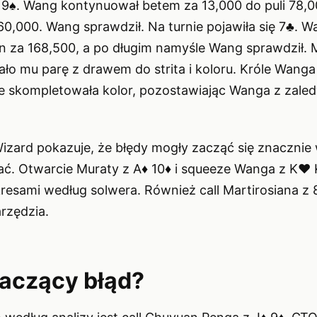
 9♠. Wang kontynuował betem za 13,000 do puli 78,0
60,000. Wang sprawdził. Na turnie pojawiła się 7♣. 
-in za 168,500, a po długim namyśle Wang sprawdził. 
ało mu parę z drawem do strita i koloru. Króle Wanga
rze skompletowała kolor, pozostawiając Wanga z zale
izard pokazuje, że błędy mogły zacząć się znacznie 
ć. Otwarcie Muraty z A♦ 10♦ i squeeze Wanga z K♥ 
esami według solwera. Również call Martirosiana z 
rzędzia.
aczący błąd?