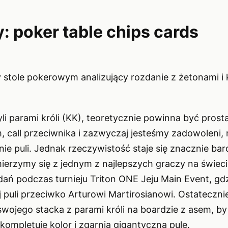
: poker table chips cards
y stole pokerowym analizujący rozdanie z żetonami i 
li parami króli (KK), teoretycznie powinna być prosta
m, call przeciwnika i zazwyczaj jesteśmy zadowoleni
 puli. Jednak rzeczywistość staje się znacznie bard
erzymy się z jednym z najlepszych graczy na świeci
dań podczas turnieju Triton ONE Jeju Main Event, g
j puli przeciwko Arturowi Martirosianowi. Ostateczn
wojego stacka z parami króli na boardzie z asem, by
 kompletuje kolor i zgarnia gigantyczną pulę.