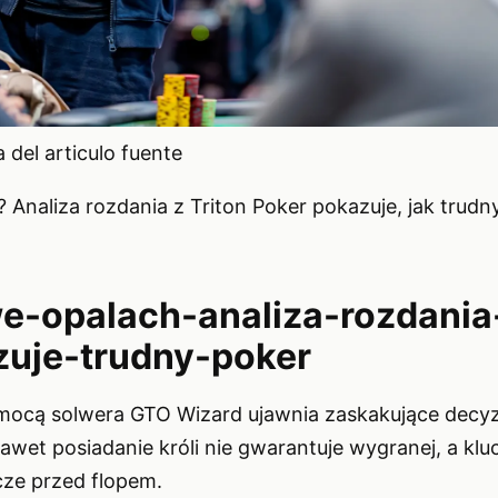
del articulo fuente
? Analiza rozdania z Triton Poker pokazuje, jak trud
we-opalach-analiza-rozdania-
zuje-trudny-poker
mocą solwera GTO Wizard ujawnia zaskakujące decyz
nawet posiadanie króli nie gwarantuje wygranej, a kl
cze przed flopem.