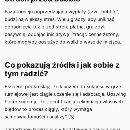
Faza turnieju poprzedzająca wypłaty (tzw. „bubble”)
budzi największy stres. Wielu graczy, aby uniknąć
odpadnięcia tuż przed strefą płatną, gra zbyt
pasywnie, oddając inicjatywę i tracąc cenne żetony,
które mogłyby posłużyć do walki o wysokie miejsca.
Co pokazują źródła i jak sobie z
tym radzić?
Eksperci podkreślają, że kluczem do sukcesu w grze
turniejowej jest ciągłe uczenie się i adaptacja. Upswing
Poker sugeruje, że „Identifikacja i eliminacja własnych
błędów to proces ciągły, który wymaga
samoświadomości i analizy” [3].
Zarządzanie bankrollem – Podstawowa zasada głosi,