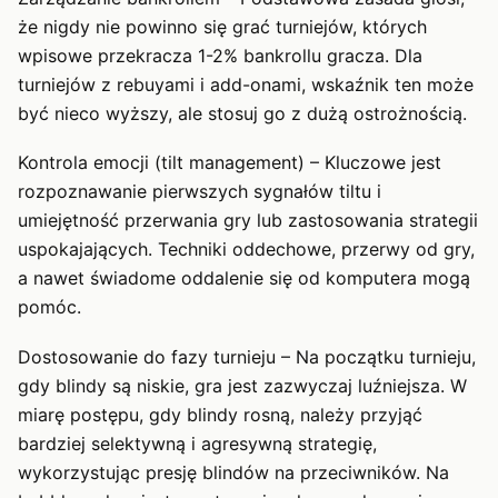
że nigdy nie powinno się grać turniejów, których
wpisowe przekracza 1-2% bankrollu gracza. Dla
turniejów z rebuyami i add-onami, wskaźnik ten może
być nieco wyższy, ale stosuj go z dużą ostrożnością.
Kontrola emocji (tilt management) – Kluczowe jest
rozpoznawanie pierwszych sygnałów tiltu i
umiejętność przerwania gry lub zastosowania strategii
uspokajających. Techniki oddechowe, przerwy od gry,
a nawet świadome oddalenie się od komputera mogą
pomóc.
Dostosowanie do fazy turnieju – Na początku turnieju,
gdy blindy są niskie, gra jest zazwyczaj luźniejsza. W
miarę postępu, gdy blindy rosną, należy przyjąć
bardziej selektywną i agresywną strategię,
wykorzystując presję blindów na przeciwników. Na