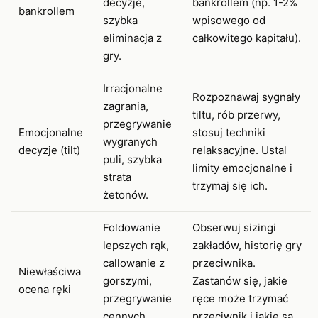
decyzje,
bankrollem (np. 1-2%
bankrollem
szybka
wpisowego od
eliminacja z
całkowitego kapitału).
gry.
Irracjonalne
Rozpoznawaj sygnały
zagrania,
tiltu, rób przerwy,
przegrywanie
Emocjonalne
stosuj techniki
wygranych
decyzje (tilt)
relaksacyjne. Ustal
puli, szybka
limity emocjonalne i
strata
trzymaj się ich.
żetonów.
Foldowanie
Obserwuj sizingi
lepszych rąk,
zakładów, historię gry
callowanie z
przeciwnika.
Niewłaściwa
gorszymi,
Zastanów się, jakie
ocena ręki
przegrywanie
ręce może trzymać
cennych
przeciwnik i jakie są