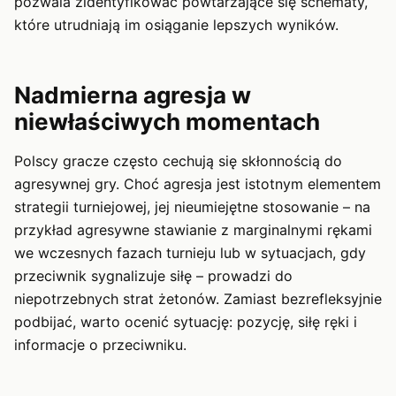
pozwala zidentyfikować powtarzające się schematy,
które utrudniają im osiąganie lepszych wyników.
Nadmierna agresja w
niewłaściwych momentach
Polscy gracze często cechują się skłonnością do
agresywnej gry. Choć agresja jest istotnym elementem
strategii turniejowej, jej nieumiejętne stosowanie – na
przykład agresywne stawianie z marginalnymi rękami
we wczesnych fazach turnieju lub w sytuacjach, gdy
przeciwnik sygnalizuje siłę – prowadzi do
niepotrzebnych strat żetonów. Zamiast bezrefleksyjnie
podbijać, warto ocenić sytuację: pozycję, siłę ręki i
informacje o przeciwniku.