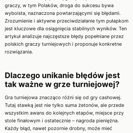
graczy, w tym Polaków, droga do sukcesu bywa
wyboista, naznaczona powtarzającymi się błędami.
Zrozumienie i aktywne przeciwdziałanie tym pułapkom
jest kluczowe dla osiągnięcia stabilnych wyników. Ten
artykuł analizuje najczęstsze błędy popełniane przez
polskich graczy turniejowych i proponuje konkretne
rozwiązania.
Dlaczego unikanie błędów jest
tak ważne w grze turniejowej?
Gra turniejowa znacząco różni się od gry cashowej.
Tutaj stawką jest nie tylko suma żetonów, ale przede
wszystkim awans do kolejnych etapów, miejsce przy
stole finałowym i ostatecznie – nagroda pieniężna.
Każdy błąd, nawet pozornie drobny, może mieć