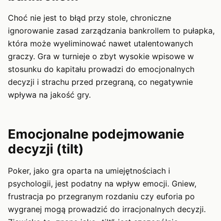
Choć nie jest to błąd przy stole, chroniczne
ignorowanie zasad zarządzania bankrollem to pułapka,
która może wyeliminować nawet utalentowanych
graczy. Gra w turnieje o zbyt wysokie wpisowe w
stosunku do kapitału prowadzi do emocjonalnych
decyzji i strachu przed przegraną, co negatywnie
wpływa na jakość gry.
Emocjonalne podejmowanie
decyzji (tilt)
Poker, jako gra oparta na umiejętnościach i
psychologii, jest podatny na wpływ emocji. Gniew,
frustracja po przegranym rozdaniu czy euforia po
wygranej mogą prowadzić do irracjonalnych decyzji.