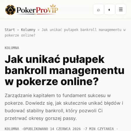
⌕
◐
☰
Start
»
Kolumny
»
Jak unikać pułapek bankroll managementu w
pokerze online?
KOLUMNA
Jak unikać pułapek
bankroll managementu
w pokerze online?
Zarządzanie kapitałem to fundament sukcesu w
pokerze. Dowiedz się, jak skutecznie unikać błędów i
budować stabilny bankroll, który pozwoli Ci
przetrwać okresy gorszej passy.
KOLUMNA
OPUBLIKOWANO 14 CZERWCA 2026
7 MIN CZYTANIA