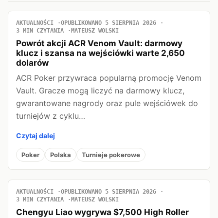
AKTUALNOŚCI
OPUBLIKOWANO 5 SIERPNIA 2026
3 MIN CZYTANIA
MATEUSZ WOLSKI
Powrót akcji ACR Venom Vault: darmowy
klucz i szansa na wejściówki warte 2,650
dolarów
ACR Poker przywraca popularną promocję Venom
Vault. Gracze mogą liczyć na darmowy klucz,
gwarantowane nagrody oraz pule wejściówek do
turniejów z cyklu…
Czytaj dalej
Poker
Polska
Turnieje pokerowe
AKTUALNOŚCI
OPUBLIKOWANO 5 SIERPNIA 2026
3 MIN CZYTANIA
MATEUSZ WOLSKI
Chengyu Liao wygrywa $7,500 High Roller