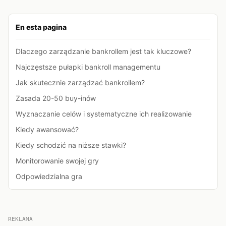
En esta pagina
Dlaczego zarządzanie bankrollem jest tak kluczowe?
Najczęstsze pułapki bankroll managementu
Jak skutecznie zarządzać bankrollem?
Zasada 20-50 buy-inów
Wyznaczanie celów i systematyczne ich realizowanie
Kiedy awansować?
Kiedy schodzić na niższe stawki?
Monitorowanie swojej gry
Odpowiedzialna gra
REKLAMA