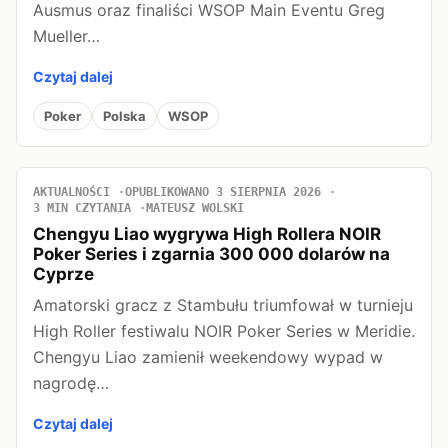
Ausmus oraz finaliści WSOP Main Eventu Greg
Mueller…
Czytaj dalej
Poker
Polska
WSOP
AKTUALNOŚCI
OPUBLIKOWANO 3 SIERPNIA 2026
3 MIN CZYTANIA
MATEUSZ WOLSKI
Chengyu Liao wygrywa High Rollera NOIR
Poker Series i zgarnia 300 000 dolarów na
Cyprze
Amatorski gracz z Stambułu triumfował w turnieju
High Roller festiwalu NOIR Poker Series w Meridie.
Chengyu Liao zamienił weekendowy wypad w
nagrodę…
Czytaj dalej