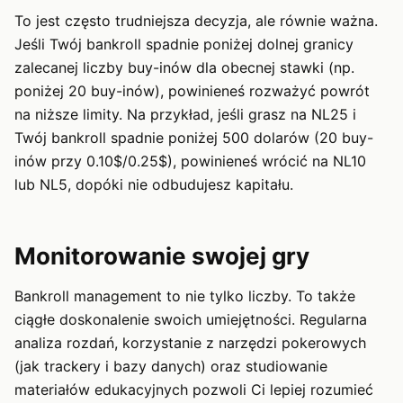
To jest często trudniejsza decyzja, ale równie ważna.
Jeśli Twój bankroll spadnie poniżej dolnej granicy
zalecanej liczby buy-inów dla obecnej stawki (np.
poniżej 20 buy-inów), powinieneś rozważyć powrót
na niższe limity. Na przykład, jeśli grasz na NL25 i
Twój bankroll spadnie poniżej 500 dolarów (20 buy-
inów przy 0.10$/0.25$), powinieneś wrócić na NL10
lub NL5, dopóki nie odbudujesz kapitału.
Monitorowanie swojej gry
Bankroll management to nie tylko liczby. To także
ciągłe doskonalenie swoich umiejętności. Regularna
analiza rozdań, korzystanie z narzędzi pokerowych
(jak trackery i bazy danych) oraz studiowanie
materiałów edukacyjnych pozwoli Ci lepiej rozumieć