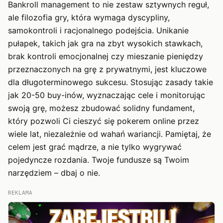
Bankroll management to nie zestaw sztywnych reguł,
ale filozofia gry, która wymaga dyscypliny,
samokontroli i racjonalnego podejścia. Unikanie
pułapek, takich jak gra na zbyt wysokich stawkach,
brak kontroli emocjonalnej czy mieszanie pieniędzy
przeznaczonych na grę z prywatnymi, jest kluczowe
dla długoterminowego sukcesu. Stosując zasady takie
jak 20-50 buy-inów, wyznaczając cele i monitorując
swoją grę, możesz zbudować solidny fundament,
który pozwoli Ci cieszyć się pokerem online przez
wiele lat, niezależnie od wahań wariancji. Pamiętaj, że
celem jest grać mądrze, a nie tylko wygrywać
pojedyncze rozdania. Twoje fundusze są Twoim
narzędziem – dbaj o nie.
REKLAMA