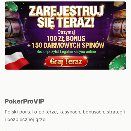
PokerProVIP
Polski portal o pokerze, kasynach, bonusach, strategii
i bezpiecznej grze.