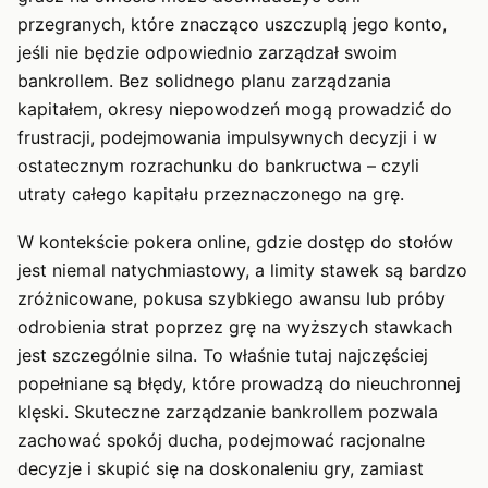
przegranych, które znacząco uszczuplą jego konto,
jeśli nie będzie odpowiednio zarządzał swoim
bankrollem. Bez solidnego planu zarządzania
kapitałem, okresy niepowodzeń mogą prowadzić do
frustracji, podejmowania impulsywnych decyzji i w
ostatecznym rozrachunku do bankructwa – czyli
utraty całego kapitału przeznaczonego na grę.
W kontekście pokera online, gdzie dostęp do stołów
jest niemal natychmiastowy, a limity stawek są bardzo
zróżnicowane, pokusa szybkiego awansu lub próby
odrobienia strat poprzez grę na wyższych stawkach
jest szczególnie silna. To właśnie tutaj najczęściej
popełniane są błędy, które prowadzą do nieuchronnej
klęski. Skuteczne zarządzanie bankrollem pozwala
zachować spokój ducha, podejmować racjonalne
decyzje i skupić się na doskonaleniu gry, zamiast