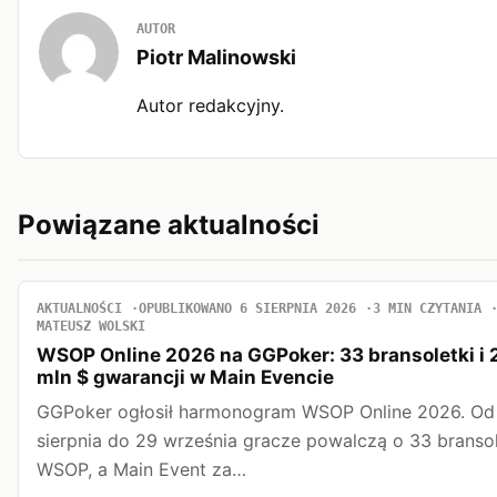
AUTOR
Piotr Malinowski
Autor redakcyjny.
Powiązane aktualności
AKTUALNOŚCI
OPUBLIKOWANO 6 SIERPNIA 2026
3 MIN CZYTANIA
MATEUSZ WOLSKI
WSOP Online 2026 na GGPoker: 33 bransoletki i 
mln $ gwarancji w Main Evencie
GGPoker ogłosił harmonogram WSOP Online 2026. Od
sierpnia do 29 września gracze powalczą o 33 bransol
WSOP, a Main Event za…