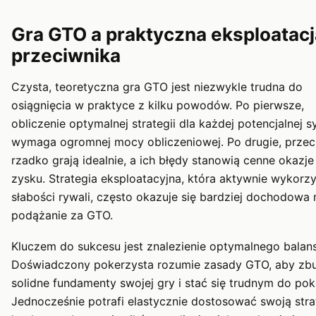
Gra GTO a praktyczna eksploatacj
przeciwnika
Czysta, teoretyczna gra GTO jest niezwykle trudna do
osiągnięcia w praktyce z kilku powodów. Po pierwsze,
obliczenie optymalnej strategii dla każdej potencjalnej sy
wymaga ogromnej mocy obliczeniowej. Po drugie, przec
rzadko grają idealnie, a ich błędy stanowią cenne okazje
zysku. Strategia eksploatacyjna, która aktywnie wykorzy
słabości rywali, często okazuje się bardziej dochodowa 
podążanie za GTO.
Kluczem do sukcesu jest znalezienie optymalnego balans
Doświadczony pokerzysta rozumie zasady GTO, aby z
solidne fundamenty swojej gry i stać się trudnym do pok
Jednocześnie potrafi elastycznie dostosować swoją stra