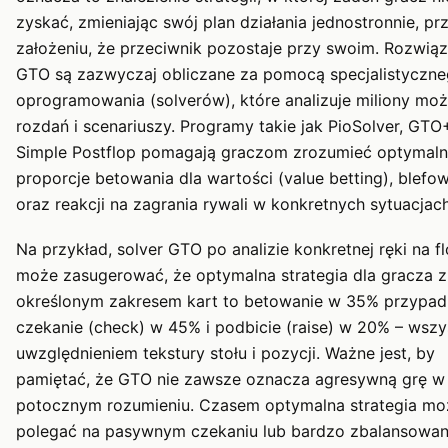
zyskać, zmieniając swój plan działania jednostronnie, pr
założeniu, że przeciwnik pozostaje przy swoim. Rozwiąz
GTO są zazwyczaj obliczane za pomocą specjalistyczn
oprogramowania (solverów), które analizuje miliony moż
rozdań i scenariuszy. Programy takie jak PioSolver, GTO
Simple Postflop pomagają graczom zrozumieć optymal
proporcje betowania dla wartości (value betting), blefo
oraz reakcji na zagrania rywali w konkretnych sytuacjach
Na przykład, solver GTO po analizie konkretnej ręki na fl
może zasugerować, że optymalna strategia dla gracza z
określonym zakresem kart to betowanie w 35% przypa
czekanie (check) w 45% i podbicie (raise) w 20% – wszy
uwzględnieniem tekstury stołu i pozycji. Ważne jest, by
pamiętać, że GTO nie zawsze oznacza agresywną grę w
potocznym rozumieniu. Czasem optymalna strategia mo
polegać na pasywnym czekaniu lub bardzo zbalansowa