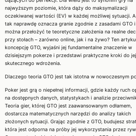
najwyższym poziomie, która dąży do maksymalizacji
oczekiwanej wartości (EV) w każdej możliwej sytuacji. A
tak naprawdę oznacza granie zgodnie z zasadami GTO i
można przełożyć te teoretyczne założenia na realne dec
przy stołach – zarówno online, jak i na żywo? Ten artyku
koncepcję GTO, wyjaśni jej fundamentalne znaczenie w
dzisiejszym pokerze i przedstawi praktyczne kroki do je
skutecznego wdrożenia.
Dlaczego teoria GTO jest tak istotna w nowoczesnym p
Poker jest grą o niepełnej informacji, gdzie każdy ruch o
na dostępnych danych, statystykach i analizie przeciwni
Teoria gier, której GTO jest zaawansowanym odłamem,
dostarcza matematycznych narzędzi do analizy takich
złożonych sytuacji. Grając zgodnie z GTO, budujesz strat
która jest odporna na próby jej wykorzystania przez rywa