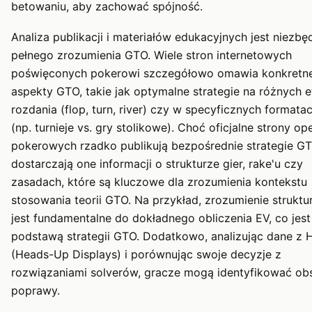
betowaniu, aby zachować spójność.
Analiza publikacji i materiałów edukacyjnych jest niezb
pełnego zrozumienia GTO. Wiele stron internetowych
poświęconych pokerowi szczegółowo omawia konkretn
aspekty GTO, takie jak optymalne strategie na różnych 
rozdania (flop, turn, river) czy w specyficznych formata
(np. turnieje vs. gry stolikowe). Choć oficjalne strony o
pokerowych rzadko publikują bezpośrednie strategie GT
dostarczają one informacji o strukturze gier, rake'u czy
zasadach, które są kluczowe dla zrozumienia kontekstu
stosowania teorii GTO. Na przykład, zrozumienie struktu
jest fundamentalne do dokładnego obliczenia EV, co jest
podstawą strategii GTO. Dodatkowo, analizując dane 
(Heads-Up Displays) i porównując swoje decyzje z
rozwiązaniami solverów, gracze mogą identyfikować ob
poprawy.