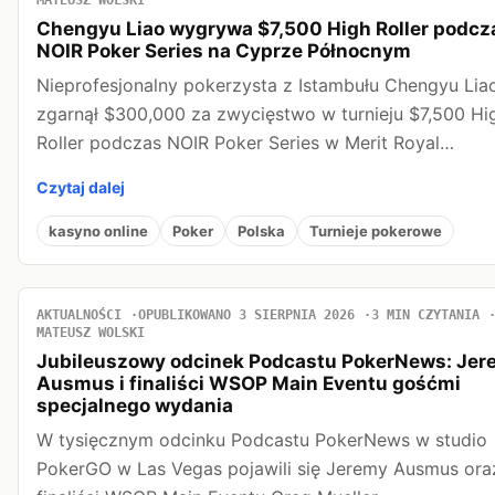
MATEUSZ WOLSKI
Chengyu Liao wygrywa $7,500 High Roller podcz
NOIR Poker Series na Cyprze Północnym
Nieprofesjonalny pokerzysta z Istambułu Chengyu Lia
zgarnął $300,000 za zwycięstwo w turnieju $7,500 Hi
Roller podczas NOIR Poker Series w Merit Royal…
Czytaj dalej
kasyno online
Poker
Polska
Turnieje pokerowe
AKTUALNOŚCI
OPUBLIKOWANO 3 SIERPNIA 2026
3 MIN CZYTANIA
MATEUSZ WOLSKI
Jubileuszowy odcinek Podcastu PokerNews: Jer
Ausmus i finaliści WSOP Main Eventu gośćmi
specjalnego wydania
W tysięcznym odcinku Podcastu PokerNews w studio
PokerGO w Las Vegas pojawili się Jeremy Ausmus ora