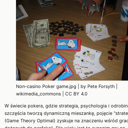
Non-casino Poker game.jpg | by Pete Forsyth |
wikimedia_commons | CC BY 4.0
W świecie pokera, gdzie strategia, psychologia i odrobi
szczęścia tworzą dynamiczną mieszankę, pojęcie "strate
(Game Theory Optimal) zyskuje na znaczeniu wśród gra
dążących do perfekcji. Dla wielu jest to synonim gry na