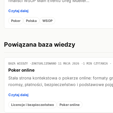
finaliści WSOP Main Eventu Greg Mueller…
Czytaj dalej
Poker
Polska
WSOP
Powiązana baza wiedzy
BAZA WIEDZY
ZAKTUALIZOWANO 11 MAJA 2026
1 MIN CZYTANIA
Poker online
Stała strona kontekstowa o pokerze online: formaty gr
roomsy, płatności, bezpieczeństwo i podstawowe poję
Czytaj dalej
Licencje i bezpieczeństwo
Poker online