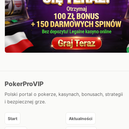
PokerProVIP
Polski portal o pokerze, kasynach, bonusach, strategii
i bezpiecznej grze.
Start
Aktualności