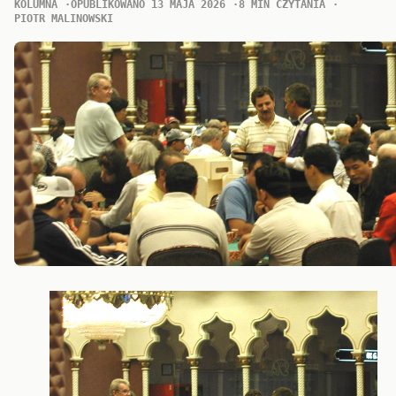
KOLUMNA
OPUBLIKOWANO 13 MAJA 2026
8 MIN CZYTANIA
PIOTR MALINOWSKI