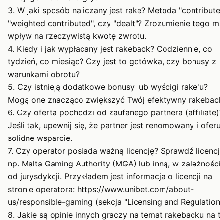
3. W jaki sposób naliczany jest rake? Metoda "contribute
"weighted contributed", czy "dealt"? Zrozumienie tego m
wpływ na rzeczywistą kwotę zwrotu.
4. Kiedy i jak wypłacany jest rakeback? Codziennie, co
tydzień, co miesiąc? Czy jest to gotówka, czy bonusy z
warunkami obrotu?
5. Czy istnieją dodatkowe bonusy lub wyścigi rake'u?
Mogą one znacząco zwiększyć Twój efektywny rakebac
6. Czy oferta pochodzi od zaufanego partnera (affiliate)
Jeśli tak, upewnij się, że partner jest renomowany i oferu
solidne wsparcie.
7. Czy operator posiada ważną licencję? Sprawdź licencj
np. Malta Gaming Authority (MGA) lub inną, w zależnośc
od jurysdykcji. Przykładem jest informacja o licencji na
stronie operatora: https://www.unibet.com/about-
us/responsible-gaming (sekcja "Licensing and Regulation
8. Jakie są opinie innych graczy na temat rakebacku na t