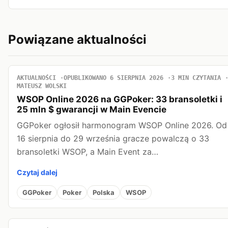
Powiązane aktualności
AKTUALNOŚCI
OPUBLIKOWANO 6 SIERPNIA 2026
3 MIN CZYTANIA
MATEUSZ WOLSKI
WSOP Online 2026 na GGPoker: 33 bransoletki i
25 mln $ gwarancji w Main Evencie
GGPoker ogłosił harmonogram WSOP Online 2026. Od
16 sierpnia do 29 września gracze powalczą o 33
bransoletki WSOP, a Main Event za…
Czytaj dalej
GGPoker
Poker
Polska
WSOP