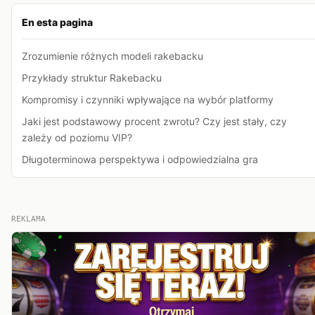
En esta pagina
Zrozumienie różnych modeli rakebacku
Przykłady struktur Rakebacku
Kompromisy i czynniki wpływające na wybór platformy
Jaki jest podstawowy procent zwrotu? Czy jest stały, czy
zależy od poziomu VIP?
Długoterminowa perspektywa i odpowiedzialna gra
REKLAMA