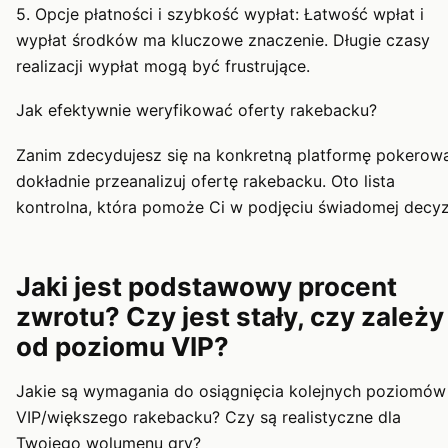
5. Opcje płatności i szybkość wypłat: Łatwość wpłat i
wypłat środków ma kluczowe znaczenie. Długie czasy
realizacji wypłat mogą być frustrujące.
Jak efektywnie weryfikować oferty rakebacku?
Zanim zdecydujesz się na konkretną platformę pokerową
dokładnie przeanalizuj ofertę rakebacku. Oto lista
kontrolna, która pomoże Ci w podjęciu świadomej decyzj
Jaki jest podstawowy procent
zwrotu? Czy jest stały, czy zależy
od poziomu VIP?
Jakie są wymagania do osiągnięcia kolejnych poziomów
VIP/większego rakebacku? Czy są realistyczne dla
Twojego wolumenu gry?