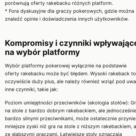
porównują oferty rakebacku różnych platform.
* Fora dyskusyjne dla graczy pokerowych, gdzie można
znaleźć opinie i doświadczenia innych użytkowników.
Kompromisy i czynniki wpływając
na wybór platformy
Wybór platformy pokerowej wyłącznie na podstawie
oferty rakebacku może być błędem. Wysoki rakeback to
oczywiście duży plus, ale należy również wziąć pod uw
inne czynniki, takie jak:
Poziom umiejętności przeciwników (ekologia stołów): G
na stole z bardzo dobrym rakebackiem, ale jednocześnie
bardzo silnymi przeciwnikami, może ostatecznie przynie
mniejsze zyski niż gra na stole z niższym rakebackiem, a
ze słabszymi graczami. Łatwiejsze stoły oznaczają