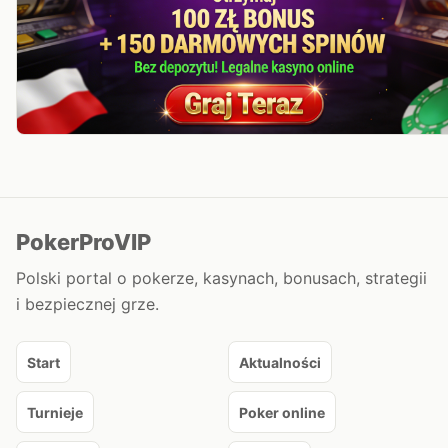
PokerProVIP
Polski portal o pokerze, kasynach, bonusach, strategii
i bezpiecznej grze.
Start
Aktualności
Turnieje
Poker online