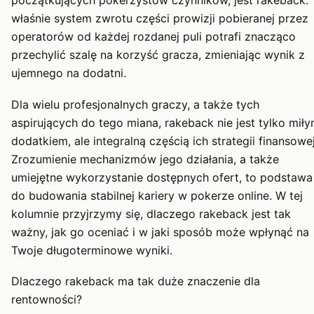
początkujących pokerzystów czynników, jest rakeback. 
właśnie system zwrotu części prowizji pobieranej przez
operatorów od każdej rozdanej puli potrafi znacząco
przechylić szalę na korzyść gracza, zmieniając wynik z
ujemnego na dodatni.
Dla wielu profesjonalnych graczy, a także tych
aspirujących do tego miana, rakeback nie jest tylko mił
dodatkiem, ale integralną częścią ich strategii finansowej
Zrozumienie mechanizmów jego działania, a także
umiejętne wykorzystanie dostępnych ofert, to podstawa
do budowania stabilnej kariery w pokerze online. W tej
kolumnie przyjrzymy się, dlaczego rakeback jest tak
ważny, jak go oceniać i w jaki sposób może wpłynąć na
Twoje długoterminowe wyniki.
Dlaczego rakeback ma tak duże znaczenie dla
rentowności?