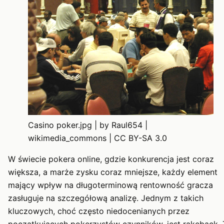
Casino poker.jpg | by Raul654 |
wikimedia_commons | CC BY-SA 3.0
W świecie pokera online, gdzie konkurencja jest coraz
większa, a marże zysku coraz mniejsze, każdy element
mający wpływ na długoterminową rentowność gracza
zasługuje na szczegółową analizę. Jednym z takich
kluczowych, choć często niedocenianych przez