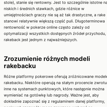
stole), stanie się rentowny. Jest to szczególnie istotne n
niskich i średnich stawkach, gdzie różnice w
umiejętnościach graczy nie są aż tak drastyczne, a rake
stanowi relatywnie większą część puli. Długoterminowa
rentowność w pokerze online często zależy od
optymalizacji wszystkich dostępnych źródeł przychodu,
rakeback jest jednym z najważniejszych.
Zrozumienie różnych modeli
rakebacku
Różne platformy pokerowe oferują zróżnicowane model
rakebacku. Niektóre operują na stałym procencie zwrotu
inne na systemach punktowych, które następnie można
wymieniać na gotówkę lub nagrody. Ważne jest, aby
dokładnie zapoznać się z regulaminem danej platformy,