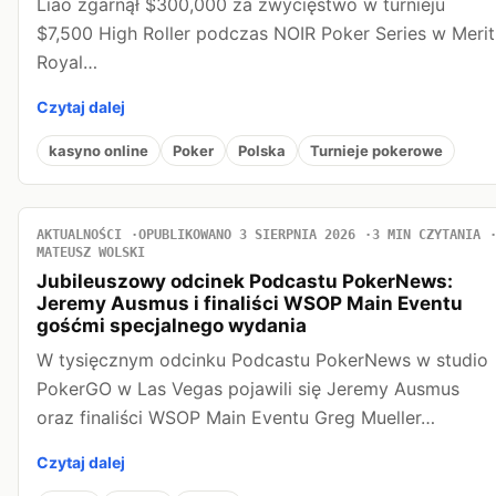
Liao zgarnął $300,000 za zwycięstwo w turnieju
$7,500 High Roller podczas NOIR Poker Series w Merit
Royal…
Czytaj dalej
kasyno online
Poker
Polska
Turnieje pokerowe
AKTUALNOŚCI
OPUBLIKOWANO 3 SIERPNIA 2026
3 MIN CZYTANIA
MATEUSZ WOLSKI
Jubileuszowy odcinek Podcastu PokerNews:
Jeremy Ausmus i finaliści WSOP Main Eventu
gośćmi specjalnego wydania
W tysięcznym odcinku Podcastu PokerNews w studio
PokerGO w Las Vegas pojawili się Jeremy Ausmus
oraz finaliści WSOP Main Eventu Greg Mueller…
Czytaj dalej