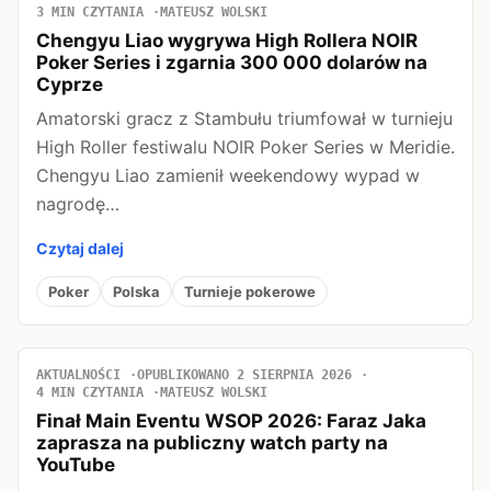
3 MIN CZYTANIA
MATEUSZ WOLSKI
Chengyu Liao wygrywa High Rollera NOIR
Poker Series i zgarnia 300 000 dolarów na
Cyprze
Amatorski gracz z Stambułu triumfował w turnieju
High Roller festiwalu NOIR Poker Series w Meridie.
Chengyu Liao zamienił weekendowy wypad w
nagrodę…
Czytaj dalej
Poker
Polska
Turnieje pokerowe
AKTUALNOŚCI
OPUBLIKOWANO 2 SIERPNIA 2026
4 MIN CZYTANIA
MATEUSZ WOLSKI
Finał Main Eventu WSOP 2026: Faraz Jaka
zaprasza na publiczny watch party na
YouTube