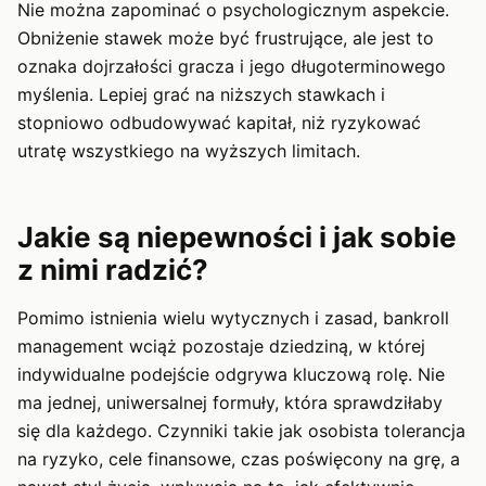
Nie można zapominać o psychologicznym aspekcie.
Obniżenie stawek może być frustrujące, ale jest to
oznaka dojrzałości gracza i jego długoterminowego
myślenia. Lepiej grać na niższych stawkach i
stopniowo odbudowywać kapitał, niż ryzykować
utratę wszystkiego na wyższych limitach.
Jakie są niepewności i jak sobie
z nimi radzić?
Pomimo istnienia wielu wytycznych i zasad, bankroll
management wciąż pozostaje dziedziną, w której
indywidualne podejście odgrywa kluczową rolę. Nie
ma jednej, uniwersalnej formuły, która sprawdziłaby
się dla każdego. Czynniki takie jak osobista tolerancja
na ryzyko, cele finansowe, czas poświęcony na grę, a