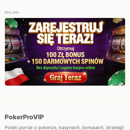
REKLAMA
PokerProVIP
Polski portal o pokerze, kasynach, bonusach, strategii