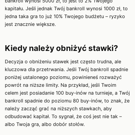
bankroll wynosi 5000 zł, to jest to 2% Twojego
kapitału. Jeśli jednak Twój bankroll wynosi 1000 zł, to
jedna taka gra to już 10% Twojego budżetu – ryzyko
jest znacznie większe.
Kiedy należy obniżyć stawki?
Decyzja o obniżeniu stawek jest często trudna, ale
kluczowa dla przetrwania. Jeśli Twój bankroll spadnie
poniżej ustalonego poziomu, powinieneś rozważyć
powrót na niższe limity. Na przykład, jeśli Twoim
celem jest posiadanie 100 buy-inów na turnieje, a Twój
bankroll spadnie do poziomu 80 buy-inów, to znak, że
należy zacząć grać na niższych stawkach, aby
odbudować kapitał. To sygnał, że coś jest nie tak –
albo Twoja gra, albo dobór stołów.