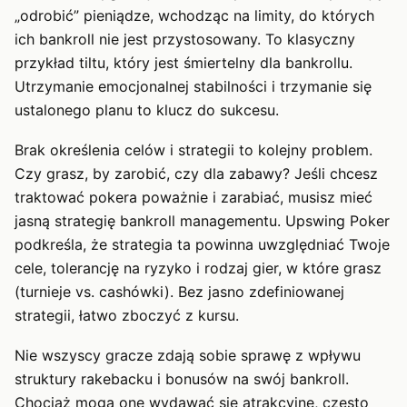
„odrobić” pieniądze, wchodząc na limity, do których
ich bankroll nie jest przystosowany. To klasyczny
przykład tiltu, który jest śmiertelny dla bankrollu.
Utrzymanie emocjonalnej stabilności i trzymanie się
ustalonego planu to klucz do sukcesu.
Brak określenia celów i strategii to kolejny problem.
Czy grasz, by zarobić, czy dla zabawy? Jeśli chcesz
traktować pokera poważnie i zarabiać, musisz mieć
jasną strategię bankroll managementu. Upswing Poker
podkreśla, że strategia ta powinna uwzględniać Twoje
cele, tolerancję na ryzyko i rodzaj gier, w które grasz
(turnieje vs. cashówki). Bez jasno zdefiniowanej
strategii, łatwo zboczyć z kursu.
Nie wszyscy gracze zdają sobie sprawę z wpływu
struktury rakebacku i bonusów na swój bankroll.
Chociaż mogą one wydawać się atrakcyjne, często