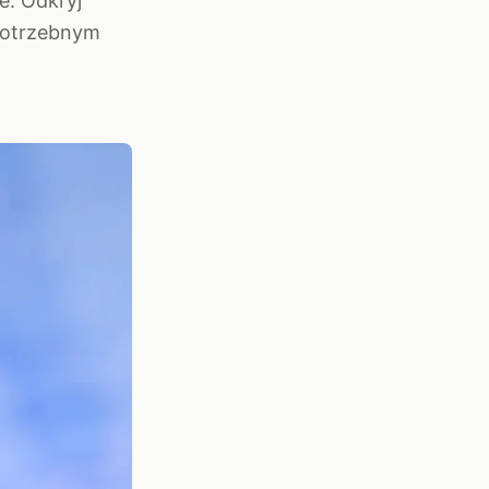
e. Odkryj
epotrzebnym