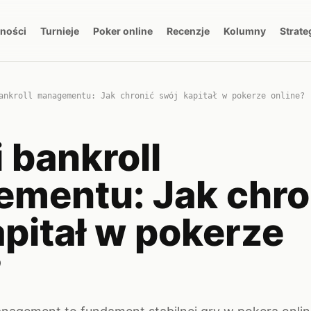
lności
Turnieje
Poker online
Recenzje
Kolumny
Strate
ankroll managementu: Jak chronić swój kapitał w pokerze online?
 bankroll
mentu: Jak chro
pitał w pokerze
?