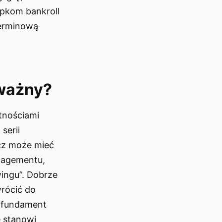
apkom bankroll
terminową
 ważny?
ętnościami
serii
cz może mieć
nagementu,
ingu”. Dobrze
wrócić do
ż fundament
e stanowi