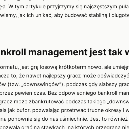
ęła. W tym artykule przyjrzymy się najczęstszym puł
emy, jak ich unikać, aby budować stabilną i długo
nkroll management jest tak
formatu, jest grą losową krótkoterminowo, ale umiej
za to, że nawet najlepszy gracz może doświadczyć 
ów (tzw. „downswingów”), podczas gdy słabszy gra
 przez pewien czas. Bez odpowiedniego bankroll ma
gracz może zbankrutować podczas takiego „downsw
ała jak bufor, pozwalając przetrwać trudne okresy i 
na ponownie się do nas uśmiechnie. Jest to równie
 pozwala grać na stawkach, na których przegrana ni