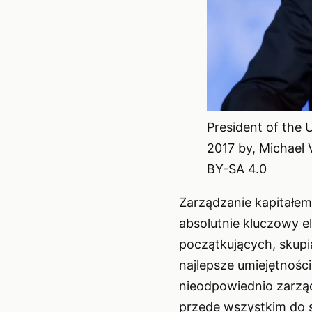
President of the 
2017 by, Michael
BY-SA 4.0
Zarządzanie kapitałem
absolutnie kluczowy e
początkujących, skupia
najlepsze umiejętności
nieodpowiednio zarządz
przede wszystkim do 