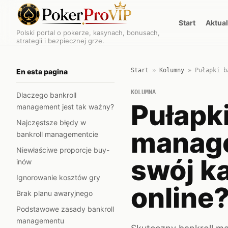
Start
Aktua
Polski portal o pokerze, kasynach, bonusach,
strategii i bezpiecznej grze.
Start
»
Kolumny
»
Pułapki b
En esta pagina
KOLUMNA
Dlaczego bankroll
Pułapki
management jest tak ważny?
Najczęstsze błędy w
manage
bankroll managementcie
Niewłaściwe proporcje buy-
swój ka
inów
Ignorowanie kosztów gry
online
Brak planu awaryjnego
Podstawowe zasady bankroll
managementu