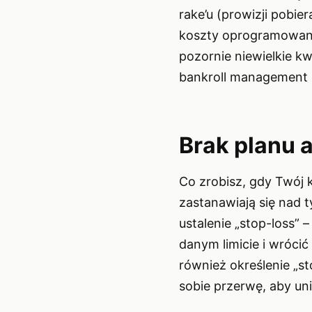
rake’u (prowizji pobie
koszty oprogramowani
pozornie niewielkie k
bankroll management 
Brak planu 
Co zrobisz, gdy Twój 
zastanawiają się nad 
ustalenie „stop-loss”
danym limicie i wróci
również określenie „s
sobie przerwę, aby un