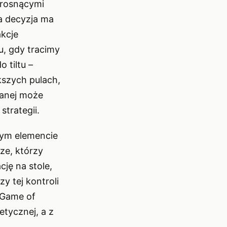
 rosnącymi
da decyzja ma
kcje
u, gdy tracimy
 tiltu –
kszych pulach,
ranej może
trategii.
nym elemencie
ze, którzy
ję na stole,
y tej kontroli
 Game of
tycznej, a z