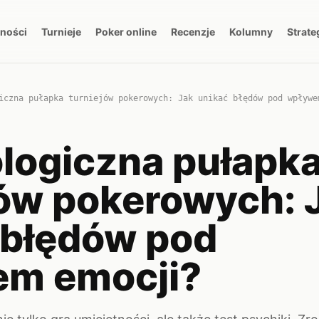
lności
Turnieje
Poker online
Recenzje
Kolumny
Strate
iczna pułapka turniejów pokerowych: Jak unikać błędów pod wpływe
logiczna pułapk
jów pokerowych: 
 błędów pod
m emocji?