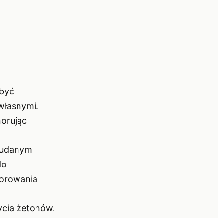
 być
własnymi.
norując
o udanym
do
norowania
ycia żetonów.