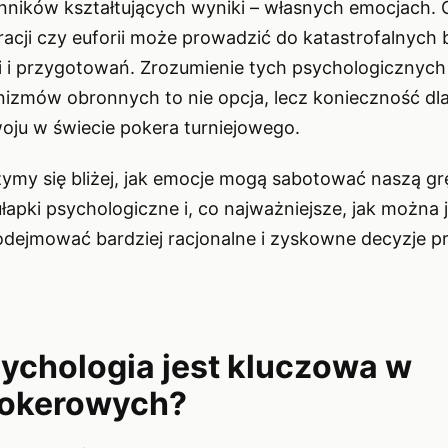
nników kształtujących wyniki – własnych emocjach. 
racji czy euforii może prowadzić do katastrofalnych 
 i przygotowań. Zrozumienie tych psychologicznych 
zmów obronnych to nie opcja, lecz konieczność dla
oju w świecie pokera turniejowego.
zymy się bliżej, jak emocje mogą sabotować naszą grę
ułapki psychologiczne i, co najważniejsze, jak można 
dejmować bardziej racjonalne i zyskowne decyzje p
ychologia jest kluczowa w
pokerowych?