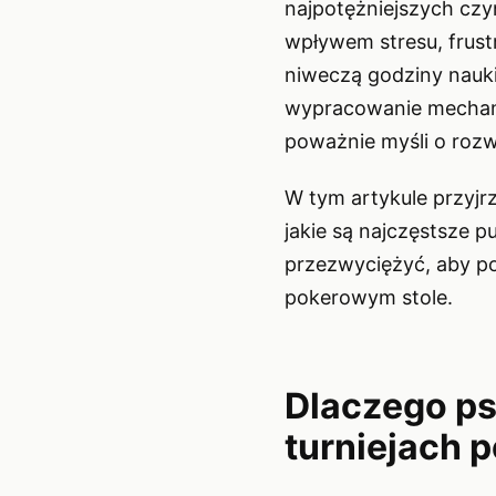
najpotężniejszych czy
wpływem stresu, frust
niweczą godziny nauki
wypracowanie mechani
poważnie myśli o rozw
W tym artykule przyjr
jakie są najczęstsze p
przezwyciężyć, aby po
pokerowym stole.
Dlaczego ps
turniejach 