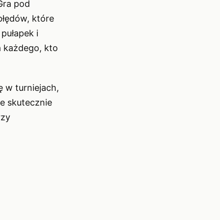
Gra pod
błędów, które
pułapek i
 każdego, kto
 w turniejach,
je skutecznie
rzy