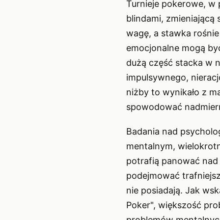
Turnieje pokerowe, w 
blindami, zmieniającą 
wagę, a stawka rośni
emocjonalne mogą być 
dużą część stacka w n
impulsywnego, nieracj
niżby to wynikało z m
spowodować nadmierną 
Badania nad psycholog
mentalnym, wielokrotn
potrafią panować nad s
podejmować trafniejsz
nie posiadają. Jak ws
Poker", większość pro
problemów mentalnych, 