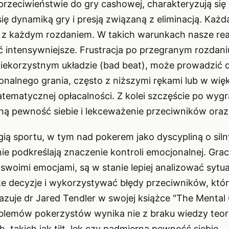
przeciwieństwie do gry cashowej, charakteryzują się
się dynamiką gry i presją związaną z eliminacją. Każ
e z każdym rozdaniem. W takich warunkach nasze rea
intensywniejsze. Frustracja po przegranym rozdani
iekorzystnym układzie (bad beat), może prowadzić do
onalnego grania, często z niższymi rękami lub w wię
atematycznej opłacalności. Z kolei szczęście po wyg
pewność siebie i lekceważenie przeciwników oraz s
ią sportu, w tym nad pokerem jako dyscypliną o sil
ie podkreślają znaczenie kontroli emocjonalnej. Grac
woimi emocjami, są w stanie lepiej analizować sytuac
e decyzje i wykorzystywać błędy przeciwników, którz
kazuje dr Jared Tendler w swojej książce "The Mental
blemów pokerzystów wynika nie z braku wiedzy teore
takich jak tilt, lęk czy nadmierna pewność siebie.