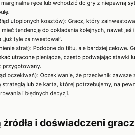
arginalne ręce lub wchodzić do gry z niepewną syt
ulę.
(Błąd utopionych kosztów): Gracz, który zainwestowa
ieć tendencję do dokładania kolejnych, nawet jeśli 
e „już tyle zainwestował”.
ienie strat): Podobne do tiltu, ale bardziej celowe. 
kać utracone pieniądze, często podwajając stawki lu
st przygotowany.
Błąd oczekiwań): Oczekiwanie, że przeciwnik zawsze 
strategią lub że karta, której potrzebujemy, na pewn
rowania i błędnych decyzji.
 źródła i doświadczeni grac