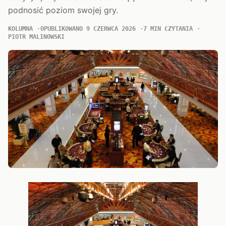
podnosić poziom swojej gry.
KOLUMNA
OPUBLIKOWANO 9 CZERWCA 2026
7 MIN CZYTANIA
PIOTR MALINOWSKI