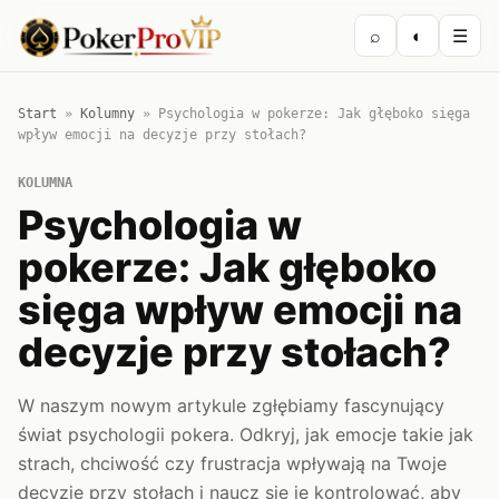
⌕
◐
☰
Start
»
Kolumny
»
Psychologia w pokerze: Jak głęboko sięga
wpływ emocji na decyzje przy stołach?
KOLUMNA
Psychologia w
pokerze: Jak głęboko
sięga wpływ emocji na
decyzje przy stołach?
W naszym nowym artykule zgłębiamy fascynujący
świat psychologii pokera. Odkryj, jak emocje takie jak
strach, chciwość czy frustracja wpływają na Twoje
decyzje przy stołach i naucz się je kontrolować, aby