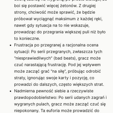
boi się postawić więcej żetonów. Z drugiej
strony, chciwość może sprawić, że będzie
próbował wyciągnąć maksimum z każdej ręki,
nawet gdy sytuacja na to nie wskazuje,
prowadząc do przegrania większej puli niż było
to konieczne.
Frustracja po przegranej a racjonalna ocena
sytuacji: Po serii przegranych, zwłaszcza tych
"niesprawiedliwych" (bad beats), gracz może
czuć narastającą frustrację. Pod jej wpływem
może zacząć grać "na siłę", próbując odrobić
straty, ignorując swoje karty i pozycję, co
prowadzi do dalszych, często większych strat.
Nadmierna pewność siebie a rzeczywiste
prawdopodobieństwo: Po serii udanych zagrań i
wygranych pulach, gracz może zacząć czuć się
niepokonany. Ta euforia może prowadzić do