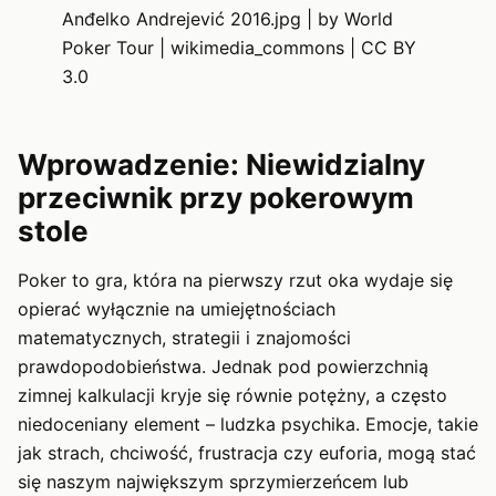
Anđelko Andrejević 2016.jpg | by World
Poker Tour | wikimedia_commons | CC BY
3.0
Wprowadzenie: Niewidzialny
przeciwnik przy pokerowym
stole
Poker to gra, która na pierwszy rzut oka wydaje się
opierać wyłącznie na umiejętnościach
matematycznych, strategii i znajomości
prawdopodobieństwa. Jednak pod powierzchnią
zimnej kalkulacji kryje się równie potężny, a często
niedoceniany element – ludzka psychika. Emocje, takie
jak strach, chciwość, frustracja czy euforia, mogą stać
się naszym największym sprzymierzeńcem lub