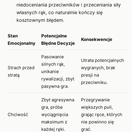
niedoceniania przeciwników i przeceniania siły
własnych rąk, co naturalnie kończy się
kosztownym błędem.
Stan
Potencjalne
Konsekwencje
Emocjonalny
Błędne Decyzje
Pasowanie
Utrata potencjalnych
silnych rąk,
Strach przed
wygranych, brak
unikanie
stratą
presji na
rywalizacji, zbyt
przeciwniku.
pasywna gra.
Zbyt agresywna
Przegrywanie
gra, próba
większych puli,
Chciwość
wyciągnięcia
grając ręce, których
maksimum z
nie powinno się
każdej ręki.
grać.