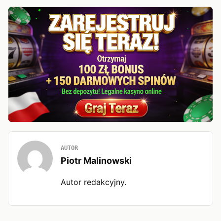
AUTOR
Piotr Malinowski
Autor redakcyjny.