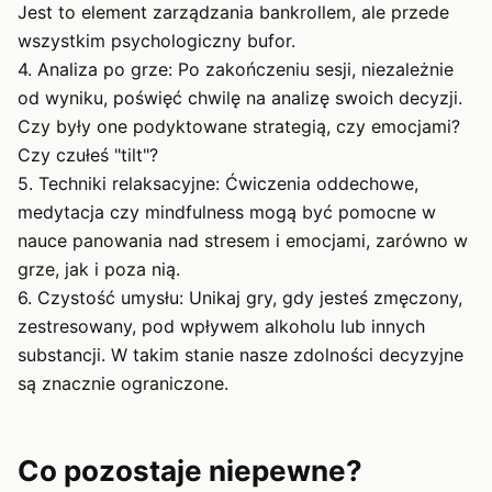
Jest to element zarządzania bankrollem, ale przede
wszystkim psychologiczny bufor.
4. Analiza po grze: Po zakończeniu sesji, niezależnie
od wyniku, poświęć chwilę na analizę swoich decyzji.
Czy były one podyktowane strategią, czy emocjami?
Czy czułeś "tilt"?
5. Techniki relaksacyjne: Ćwiczenia oddechowe,
medytacja czy mindfulness mogą być pomocne w
nauce panowania nad stresem i emocjami, zarówno w
grze, jak i poza nią.
6. Czystość umysłu: Unikaj gry, gdy jesteś zmęczony,
zestresowany, pod wpływem alkoholu lub innych
substancji. W takim stanie nasze zdolności decyzyjne
są znacznie ograniczone.
Co pozostaje niepewne?