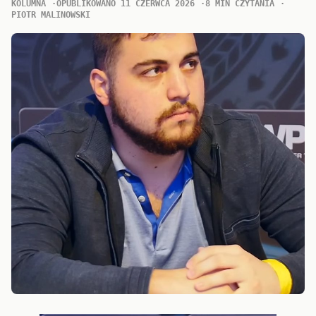
KOLUMNA
OPUBLIKOWANO 11 CZERWCA 2026
8 MIN CZYTANIA
PIOTR MALINOWSKI