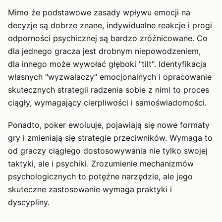
Mimo że podstawowe zasady wpływu emocji na
decyzje są dobrze znane, indywidualne reakcje i progi
odporności psychicznej są bardzo zróżnicowane. Co
dla jednego gracza jest drobnym niepowodzeniem,
dla innego może wywołać głęboki "tilt". Identyfikacja
własnych "wyzwalaczy" emocjonalnych i opracowanie
skutecznych strategii radzenia sobie z nimi to proces
ciągły, wymagający cierpliwości i samoświadomości.
Ponadto, poker ewoluuje, pojawiają się nowe formaty
gry i zmieniają się strategie przeciwników. Wymaga to
od graczy ciągłego dostosowywania nie tylko swojej
taktyki, ale i psychiki. Zrozumienie mechanizmów
psychologicznych to potężne narzędzie, ale jego
skuteczne zastosowanie wymaga praktyki i
dyscypliny.