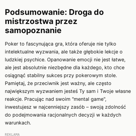
Podsumowanie: Droga do
mistrzostwa przez
samopoznanie
Poker to fascynująca gra, która oferuje nie tylko
intelektualne wyzwania, ale także głębokie lekcje o
ludzkiej psychice. Opanowanie emocji nie jest łatwe,
ale jest absolutnie niezbędne dla każdego, kto chce
osiągnąć stabilny sukces przy pokerowym stole.
Pamiętaj, że przeciwnik jest ważny, ale często
największym wyzwaniem jesteś Ty sam i Twoje własne
reakcje. Pracując nad swoim "mental game",
inwestujesz w najcenniejszy zasób – swoją zdolność
do podejmowania racjonalnych decyzji w każdych
warunkach.
REKLAMA