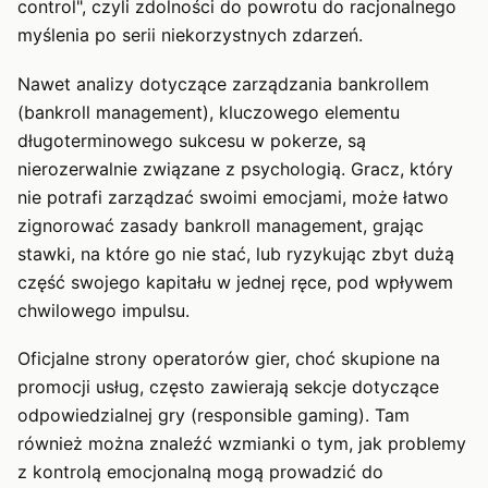
control", czyli zdolności do powrotu do racjonalnego
myślenia po serii niekorzystnych zdarzeń.
Nawet analizy dotyczące zarządzania bankrollem
(bankroll management), kluczowego elementu
długoterminowego sukcesu w pokerze, są
nierozerwalnie związane z psychologią. Gracz, który
nie potrafi zarządzać swoimi emocjami, może łatwo
zignorować zasady bankroll management, grając
stawki, na które go nie stać, lub ryzykując zbyt dużą
część swojego kapitału w jednej ręce, pod wpływem
chwilowego impulsu.
Oficjalne strony operatorów gier, choć skupione na
promocji usług, często zawierają sekcje dotyczące
odpowiedzialnej gry (responsible gaming). Tam
również można znaleźć wzmianki o tym, jak problemy
z kontrolą emocjonalną mogą prowadzić do