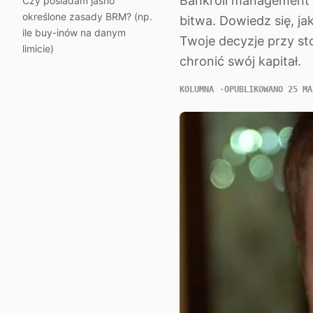
Bankroll management t
Czy posiadam jasno
określone zasady BRM? (np.
bitwa. Dowiedz się, ja
ile buy-inów na danym
Twoje decyzje przy s
limicie)
chronić swój kapitał.
KOLUMNA
OPUBLIKOWANO 25 MA