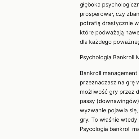
głęboka psychologicz
prosperował, czy zbank
potrafią drastycznie 
które podważają nawet
dla każdego poważnego
Psychologia Bankroll
Bankroll management (
przeznaczasz na grę 
możliwość gry przez d
passy (downswingów).
wyzwanie pojawia się
gry. To właśnie wtedy
Psycologia bankroll m