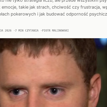
o nie tylko strategia liczb, ale przede wszystkim ps
k emocje, takie jak strach, chciwość czy frustracja, 
tołach pokerowych i jak budować odporność psychicz
JA 2026
7 MIN CZYTANIA
PIOTR MALINOWSKI