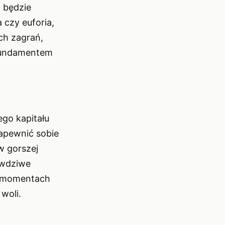
 będzie
 czy euforia,
ch zagrań,
 fundamentem
ego kapitału
apewnić sobie
w gorszej
awdziwe
h momentach
woli.