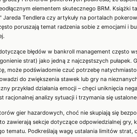
ieodłącznym elementem skutecznego BRM. Książki tak
 Jareda Tendlera czy artykuły na portalach pokerow
ęsto poruszają temat radzenia sobie z emocjami i b
j.
y dotyczące błędów w bankroll management często w
(gonienie strat) jako jedną z najczęstszych pułapek. 
tę, może podświadomie czuć potrzebę natychmiast
prowadzi do zwiększenia stawek lub gry na nieznanyc
yczny przykład działania emocji – chęci uniknięcia n
t racjonalnej analizy sytuacji i trzymania się ustalon
atorów gier hazardowych, choć nie skupiają się bezp
to zawierają sekcje dotyczące odpowiedzialnej gry, k
o tematu. Podkreślają wagę ustalania limitów strat, c