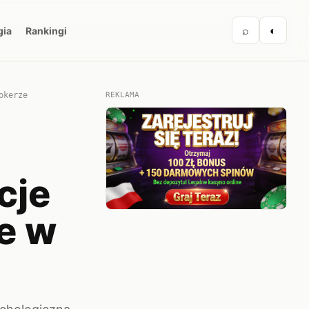
⌕
◐
gia
Rankingi
okerze
REKLAMA
cje
e w