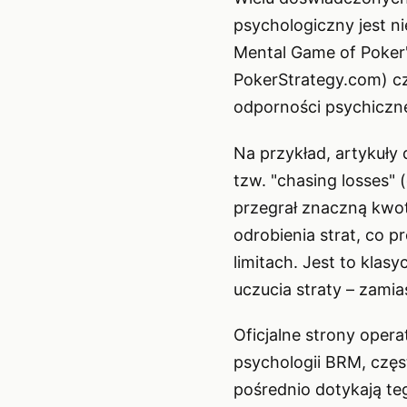
psychologiczny jest n
Mental Game of Poker"
PokerStrategy.com) cz
odporności psychiczne
Na przykład, artykuł
tzw. "chasing losses" 
przegrał znaczną kwo
odrobienia strat, co 
limitach. Jest to klas
uczucia straty – zamias
Oficjalne strony oper
psychologii BRM, częs
pośrednio dotykają teg