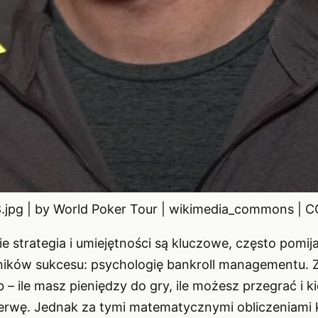
8.jpg | by World Poker Tour | wikimedia_commons | C
e strategia i umiejętności są kluczowe, często pomij
ików sukcesu: psychologię bankroll managementu. Z
b – ile masz pieniędzy do gry, ile możesz przegrać i k
erwę. Jednak za tymi matematycznymi obliczeniami k