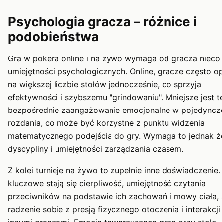
Psychologia gracza – różnice i
podobieństwa
Gra w pokera online i na żywo wymaga od gracza nieco
umiejętności psychologicznych. Online, gracze często o
na większej liczbie stołów jednocześnie, co sprzyja
efektywności i szybszemu "grindowaniu". Mniejsze jest t
bezpośrednie zaangażowanie emocjonalne w pojedyncz
rozdania, co może być korzystne z punktu widzenia
matematycznego podejścia do gry. Wymaga to jednak ż
dyscypliny i umiejętności zarządzania czasem.
Z kolei turnieje na żywo to zupełnie inne doświadczenie.
kluczowe stają się cierpliwość, umiejętność czytania
przeciwników na podstawie ich zachowań i mowy ciała, 
radzenie sobie z presją fizycznego otoczenia i interakcji