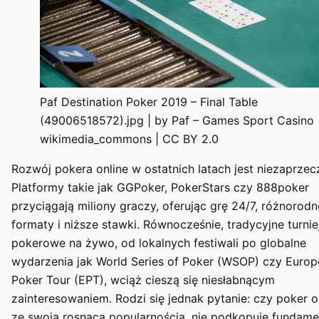
Paf Destination Poker 2019 – Final Table
(49006518572).jpg | by Paf – Games Sport Casino 
wikimedia_commons | CC BY 2.0
Rozwój pokera online w ostatnich latach jest niezaprzec
Platformy takie jak GGPoker, PokerStars czy 888poker
przyciągają miliony graczy, oferując grę 24/7, różnorodn
formaty i niższe stawki. Równocześnie, tradycyjne turnie
pokerowe na żywo, od lokalnych festiwali po globalne
wydarzenia jak World Series of Poker (WSOP) czy Euro
Poker Tour (EPT), wciąż cieszą się niesłabnącym
zainteresowaniem. Rodzi się jednak pytanie: czy poker on
ze swoją rosnącą popularnością, nie podkopuje fundam