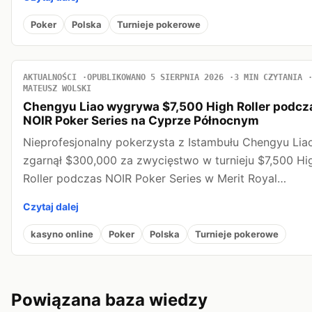
Poker
Polska
Turnieje pokerowe
AKTUALNOŚCI
OPUBLIKOWANO 5 SIERPNIA 2026
3 MIN CZYTANIA
MATEUSZ WOLSKI
Chengyu Liao wygrywa $7,500 High Roller podcz
NOIR Poker Series na Cyprze Północnym
Nieprofesjonalny pokerzysta z Istambułu Chengyu Lia
zgarnął $300,000 za zwycięstwo w turnieju $7,500 Hi
Roller podczas NOIR Poker Series w Merit Royal…
Czytaj dalej
kasyno online
Poker
Polska
Turnieje pokerowe
Powiązana baza wiedzy