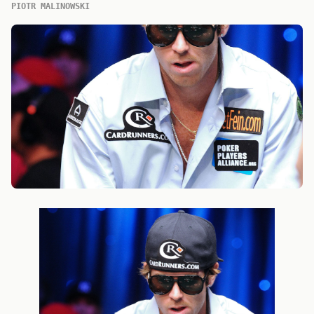
PIOTR MALINOWSKI