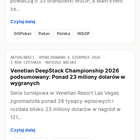
powalczą o 33 bransoletki WSOP, a Main Event
za…
Czytaj dalej
GGPoker
Poker
Polska
WSOP
AKTUALNOŚCI
OPUBLIKOWANO 6 SIERPNIA 2026
3 MIN CZYTANIA
MATEUSZ WOLSKI
Venetian DeepStack Championship 2026
podsumowany: Ponad 23 miliony dolarów w
wygranych
Seria turniejowa w Venetian Resort Las Vegas
zgromadziła ponad 28 tysięcy wpisowych i
rozdała blisko 23 miliony dolarów w nagród w
121…
Czytaj dalej