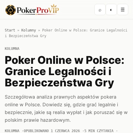
⌕
◐
☰
Start
»
Kolumny
»
Poker Online w Polsce: Granice Legalności
i Bezpieczeństwa Gry
KOLUMNA
Poker Online w Polsce:
Granice Legalności i
Bezpieczeństwa Gry
Szczegółowa analiza prawnych aspektów pokera
online w Polsce. Dowiedz się, gdzie grać legalnie i
bezpiecznie, jakie są realia wypłat i jak poruszać się w
polskim prawie hazardowym.
KOLUMNA
OPUBLIKOWANO 1 CZERWCA 2026
5 MIN CZYTANIA