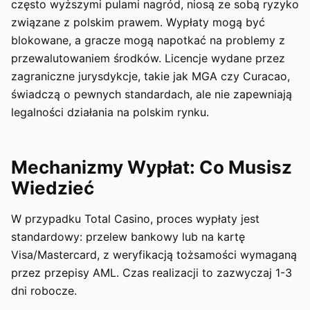
często wyższymi pulami nagród, niosą ze sobą ryzyko
związane z polskim prawem. Wypłaty mogą być
blokowane, a gracze mogą napotkać na problemy z
przewalutowaniem środków. Licencje wydane przez
zagraniczne jurysdykcje, takie jak MGA czy Curacao,
świadczą o pewnych standardach, ale nie zapewniają
legalności działania na polskim rynku.
Mechanizmy Wypłat: Co Musisz
Wiedzieć
W przypadku Total Casino, proces wypłaty jest
standardowy: przelew bankowy lub na kartę
Visa/Mastercard, z weryfikacją tożsamości wymaganą
przez przepisy AML. Czas realizacji to zazwyczaj 1-3
dni robocze.