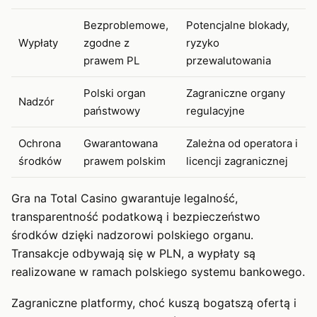
Bezproblemowe,
Potencjalne blokady,
Wypłaty
zgodne z
ryzyko
prawem PL
przewalutowania
Polski organ
Zagraniczne organy
Nadzór
państwowy
regulacyjne
Ochrona
Gwarantowana
Zależna od operatora i
środków
prawem polskim
licencji zagranicznej
Gra na Total Casino gwarantuje legalność,
transparentność podatkową i bezpieczeństwo
środków dzięki nadzorowi polskiego organu.
Transakcje odbywają się w PLN, a wypłaty są
realizowane w ramach polskiego systemu bankowego.
Zagraniczne platformy, choć kuszą bogatszą ofertą i