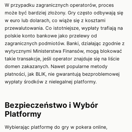
W przypadku zagranicznych operatorów, proces
może być bardziej złożony. Gry często odbywają się
w euro lub dolarach, co wiąże się z kosztami
przewalutowania. Co istotniejsze, wypłaty trafiają na
polskie konto bankowe jako przelewy od
zagranicznych podmiotów. Banki, działając zgodnie z
wytycznymi Ministerstwa Finansów, mogą blokować
takie transakcje, jeśli operator znajduje się na liście
domen zakazanych. Nawet popularne metody
płatności, jak BLIK, nie gwarantują bezproblemowej
wypłaty środków z nielegalnej platformy.
Bezpieczeństwo i Wybór
Platformy
Wybierając platformę do gry w pokera online,