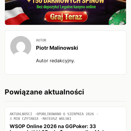
AUTOR
Piotr Malinowski
Autor redakcyjny.
Powiązane aktualności
AKTUALNOŚCI
OPUBLIKOWANO 6 SIERPNIA 2026
3 MIN CZYTANIA
MATEUSZ WOLSKI
WSOP Online 2026 na GGPoker: 33