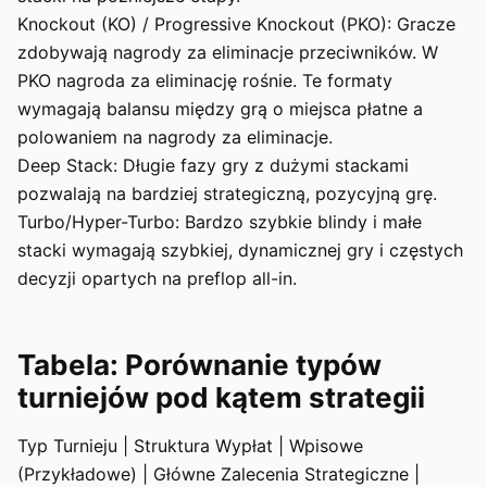
Knockout (KO) / Progressive Knockout (PKO): Gracze
zdobywają nagrody za eliminacje przeciwników. W
PKO nagroda za eliminację rośnie. Te formaty
wymagają balansu między grą o miejsca płatne a
polowaniem na nagrody za eliminacje.
Deep Stack: Długie fazy gry z dużymi stackami
pozwalają na bardziej strategiczną, pozycyjną grę.
Turbo/Hyper-Turbo: Bardzo szybkie blindy i małe
stacki wymagają szybkiej, dynamicznej gry i częstych
decyzji opartych na preflop all-in.
Tabela: Porównanie typów
turniejów pod kątem strategii
Typ Turnieju | Struktura Wypłat | Wpisowe
(Przykładowe) | Główne Zalecenia Strategiczne |