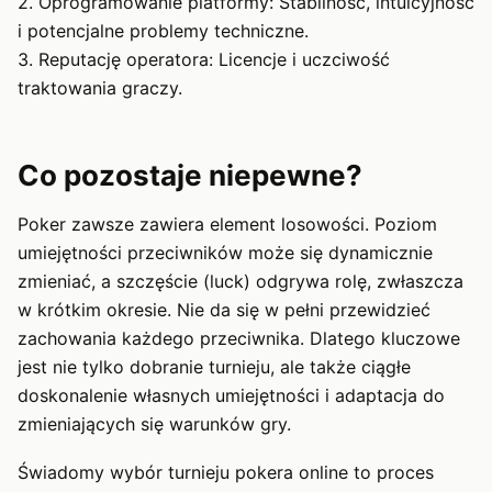
2. Oprogramowanie platformy: Stabilność, intuicyjność
i potencjalne problemy techniczne.
3. Reputację operatora: Licencje i uczciwość
traktowania graczy.
Co pozostaje niepewne?
Poker zawsze zawiera element losowości. Poziom
umiejętności przeciwników może się dynamicznie
zmieniać, a szczęście (luck) odgrywa rolę, zwłaszcza
w krótkim okresie. Nie da się w pełni przewidzieć
zachowania każdego przeciwnika. Dlatego kluczowe
jest nie tylko dobranie turnieju, ale także ciągłe
doskonalenie własnych umiejętności i adaptacja do
zmieniających się warunków gry.
Świadomy wybór turnieju pokera online to proces