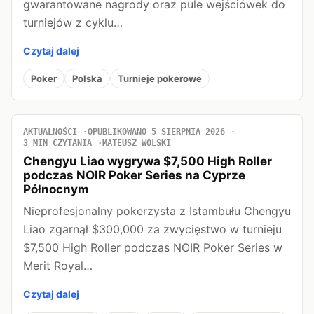
gwarantowane nagrody oraz pule wejściówek do
turniejów z cyklu…
Czytaj dalej
Poker
Polska
Turnieje pokerowe
AKTUALNOŚCI
OPUBLIKOWANO 5 SIERPNIA 2026
3 MIN CZYTANIA
MATEUSZ WOLSKI
Chengyu Liao wygrywa $7,500 High Roller
podczas NOIR Poker Series na Cyprze
Północnym
Nieprofesjonalny pokerzysta z Istambułu Chengyu
Liao zgarnął $300,000 za zwycięstwo w turnieju
$7,500 High Roller podczas NOIR Poker Series w
Merit Royal…
Czytaj dalej