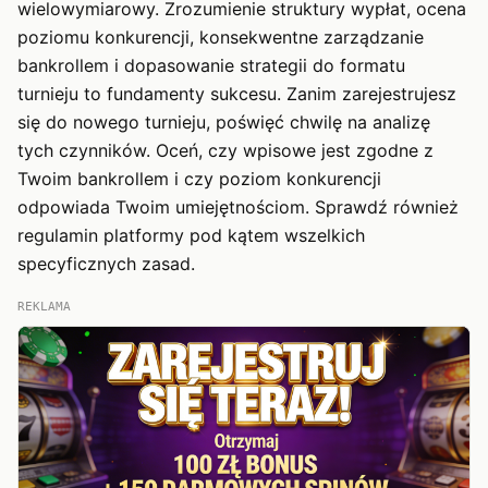
wielowymiarowy. Zrozumienie struktury wypłat, ocena
poziomu konkurencji, konsekwentne zarządzanie
bankrollem i dopasowanie strategii do formatu
turnieju to fundamenty sukcesu. Zanim zarejestrujesz
się do nowego turnieju, poświęć chwilę na analizę
tych czynników. Oceń, czy wpisowe jest zgodne z
Twoim bankrollem i czy poziom konkurencji
odpowiada Twoim umiejętnościom. Sprawdź również
regulamin platformy pod kątem wszelkich
specyficznych zasad.
REKLAMA