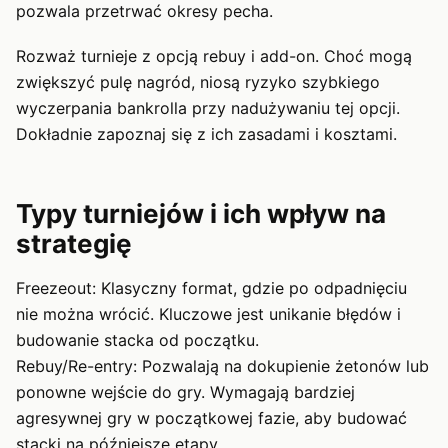
pozwala przetrwać okresy pecha.
Rozważ turnieje z opcją rebuy i add-on. Choć mogą
zwiększyć pulę nagród, niosą ryzyko szybkiego
wyczerpania bankrolla przy nadużywaniu tej opcji.
Dokładnie zapoznaj się z ich zasadami i kosztami.
Typy turniejów i ich wpływ na
strategię
Freezeout: Klasyczny format, gdzie po odpadnięciu
nie można wrócić. Kluczowe jest unikanie błędów i
budowanie stacka od początku.
Rebuy/Re-entry: Pozwalają na dokupienie żetonów lub
ponowne wejście do gry. Wymagają bardziej
agresywnej gry w początkowej fazie, aby budować
stacki na późniejsze etapy.