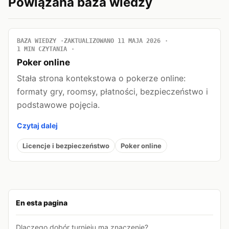
Powiązana baza wiedzy
BAZA WIEDZY
ZAKTUALIZOWANO 11 MAJA 2026
1 MIN CZYTANIA
Poker online
Stała strona kontekstowa o pokerze online:
formaty gry, roomsy, płatności, bezpieczeństwo i
podstawowe pojęcia.
Czytaj dalej
Licencje i bezpieczeństwo
Poker online
En esta pagina
Dlaczego dobór turnieju ma znaczenie?