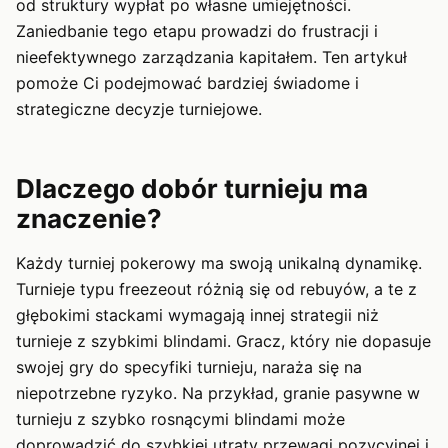
od struktury wypłat po własne umiejętności.
Zaniedbanie tego etapu prowadzi do frustracji i
nieefektywnego zarządzania kapitałem. Ten artykuł
pomoże Ci podejmować bardziej świadome i
strategiczne decyzje turniejowe.
Dlaczego dobór turnieju ma
znaczenie?
Każdy turniej pokerowy ma swoją unikalną dynamikę.
Turnieje typu freezeout różnią się od rebuyów, a te z
głębokimi stackami wymagają innej strategii niż
turnieje z szybkimi blindami. Gracz, który nie dopasuje
swojej gry do specyfiki turnieju, naraża się na
niepotrzebne ryzyko. Na przykład, granie pasywne w
turnieju z szybko rosnącymi blindami może
doprowadzić do szybkiej utraty przewagi pozycyjnej i