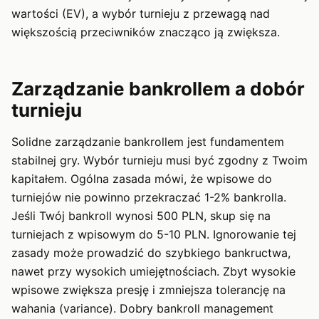
wartości (EV), a wybór turnieju z przewagą nad
większością przeciwników znacząco ją zwiększa.
Zarządzanie bankrollem a dobór
turnieju
Solidne zarządzanie bankrollem jest fundamentem
stabilnej gry. Wybór turnieju musi być zgodny z Twoim
kapitałem. Ogólna zasada mówi, że wpisowe do
turniejów nie powinno przekraczać 1-2% bankrolla.
Jeśli Twój bankroll wynosi 500 PLN, skup się na
turniejach z wpisowym do 5-10 PLN. Ignorowanie tej
zasady może prowadzić do szybkiego bankructwa,
nawet przy wysokich umiejętnościach. Zbyt wysokie
wpisowe zwiększa presję i zmniejsza tolerancję na
wahania (variance). Dobry bankroll management