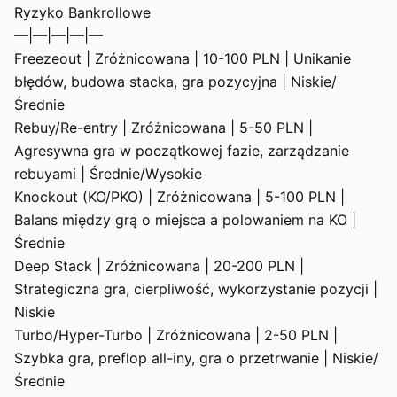
Ryzyko Bankrollowe
—|—|—|—|—
Freezeout | Zróżnicowana | 10-100 PLN | Unikanie
błędów, budowa stacka, gra pozycyjna | Niskie/
Średnie
Rebuy/Re-entry | Zróżnicowana | 5-50 PLN |
Agresywna gra w początkowej fazie, zarządzanie
rebuyami | Średnie/Wysokie
Knockout (KO/PKO) | Zróżnicowana | 5-100 PLN |
Balans między grą o miejsca a polowaniem na KO |
Średnie
Deep Stack | Zróżnicowana | 20-200 PLN |
Strategiczna gra, cierpliwość, wykorzystanie pozycji |
Niskie
Turbo/Hyper-Turbo | Zróżnicowana | 2-50 PLN |
Szybka gra, preflop all-iny, gra o przetrwanie | Niskie/
Średnie