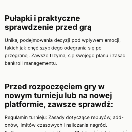
Pułapki i praktyczne
sprawdzenie przed grą
Unikaj podejmowania decyzji pod wpływem emocji,
takich jak chęć szybkiego odegrania się po
przegranej. Zawsze trzymaj się swojego planu i zasad
bankroll managementu.
Przed rozpoczęciem gry w
nowym turnieju lub na nowej
platformie, zawsze sprawdź:
Regulamin turnieju: Zasady dotyczące rebuyów, add-
onów, limitów czasowych i naliczania nagród.