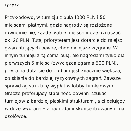
ryzyka.
Przykładowo, w turnieju z pulą 1000 PLN i 50
miejscami płatnymi, gdzie nagrody są rozłożone
równomiernie, każde płatne miejsce może oznaczać
ok. 20 PLN. Tutaj priorytetem jest dotarcie do miejsc
gwarantujących pewne, choć mniejsze wygrane. W
innym turnieju z tą samą pulą, ale nagrodami tylko dla
pierwszych 5 miejsc (zwycięzca zgarnia 500 PLN),
presja na dotarcie do podium jest znacznie większa,
co skłania do bardziej ryzykownych zagrań. Zawsze
sprawdzaj strukturę wypłat w lobby turniejowym.
Gracze preferujący stabilność powinni szukać
turniejów z bardziej płaskimi strukturami, a ci celujący
w duże wygrane – z nagrodami skoncentrowanymi na
czołówce.