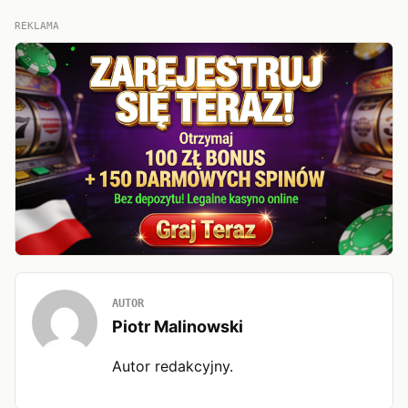
REKLAMA
AUTOR
Piotr Malinowski
Autor redakcyjny.