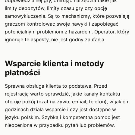
odpowiedzialnej gry, oferując narzędzia takie jak
limity depozytów, limity czasu gry czy opcję
samowykluczenia. Są to mechanizmy, które pozwalają
graczom kontrolować swoje nawyki i zapobiegać
potencjalnym problemom z hazardem. Operator, który
ignoruje te aspekty, nie jest godny zaufania.
Wsparcie klienta i metody
płatności
Sprawna obsługa klienta to podstawa. Przed
rejestracją warto sprawdzić, jakie kanały kontaktu
oferuje pokój (czat na żywo, e-mail, telefon), w jakich
godzinach działa wsparcie i czy jest dostępne w
języku polskim. Szybka i kompetentna pomoc jest
nieoceniona w przypadku pytań lub problemów.