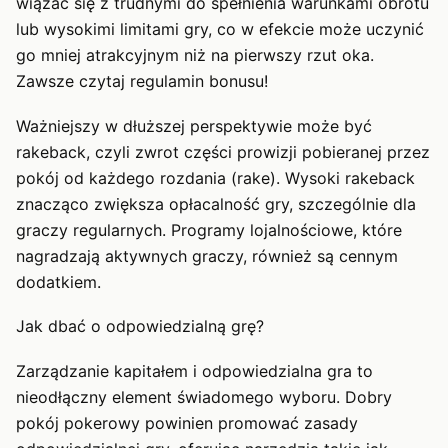
wiązać się z trudnymi do spełnienia warunkami obrotu
lub wysokimi limitami gry, co w efekcie może uczynić
go mniej atrakcyjnym niż na pierwszy rzut oka.
Zawsze czytaj regulamin bonusu!
Ważniejszy w dłuższej perspektywie może być
rakeback, czyli zwrot części prowizji pobieranej przez
pokój od każdego rozdania (rake). Wysoki rakeback
znacząco zwiększa opłacalność gry, szczególnie dla
graczy regularnych. Programy lojalnościowe, które
nagradzają aktywnych graczy, również są cennym
dodatkiem.
Jak dbać o odpowiedzialną grę?
Zarządzanie kapitałem i odpowiedzialna gra to
nieodłączny element świadomego wyboru. Dobry
pokój pokerowy powinien promować zasady