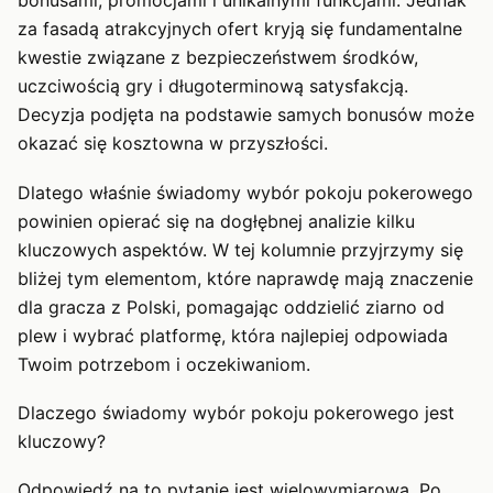
bonusami, promocjami i unikalnymi funkcjami. Jednak
za fasadą atrakcyjnych ofert kryją się fundamentalne
kwestie związane z bezpieczeństwem środków,
uczciwością gry i długoterminową satysfakcją.
Decyzja podjęta na podstawie samych bonusów może
okazać się kosztowna w przyszłości.
Dlatego właśnie świadomy wybór pokoju pokerowego
powinien opierać się na dogłębnej analizie kilku
kluczowych aspektów. W tej kolumnie przyjrzymy się
bliżej tym elementom, które naprawdę mają znaczenie
dla gracza z Polski, pomagając oddzielić ziarno od
plew i wybrać platformę, która najlepiej odpowiada
Twoim potrzebom i oczekiwaniom.
Dlaczego świadomy wybór pokoju pokerowego jest
kluczowy?
Odpowiedź na to pytanie jest wielowymiarowa. Po