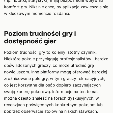
(np. notatki, statystyki) mają bezpośredni wpływ na
komfort gry. Nikt nie chce, by aplikacja zawieszała się
w kluczowym momencie rozdania.
Poziom trudności gry i
dostępność gier
Poziom trudności gry to kolejny istotny czynnik.
Niektóre pokoje przyciągają profesjonalistów i bardzo
doświadczonych graczy, co może utrudnić grę
nowicjuszom. Inne platformy mogą oferować bardziej
zróżnicowane pole gry, w tym graczy rekreacyjnych,
co jest korzystne dla osób dopiero zaczynających
swoją karierę pokerową. Informacje na ten temat
można często znaleźć na forach dyskusyjnych, w
recenzjach poświęconych konkretnym pokojom lub
poprzez obserwację stołów na niskich stawkach.