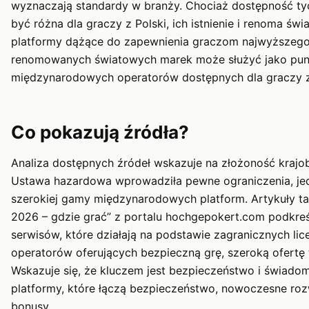
wyznaczają standardy w branży. Chociaż dostępność ty
być różna dla graczy z Polski, ich istnienie i renoma św
platformy dążące do zapewnienia graczom najwyższego 
renomowanych światowych marek może służyć jako punkt 
międzynarodowych operatorów dostępnych dla graczy z
Co pokazują źródła?
Analiza dostępnych źródeł wskazuje na złożoność krajo
Ustawa hazardowa wprowadziła pewne ograniczenia, jed
szerokiej gamy międzynarodowych platform. Artykuły tak
2026 – gdzie grać” z portalu hochgepokert.com podkre
serwisów, które działają na podstawie zagranicznych lic
operatorów oferujących bezpieczną grę, szeroką ofertę 
Wskazuje się, że kluczem jest bezpieczeństwo i świado
platformy, które łączą bezpieczeństwo, nowoczesne rozw
bonusy.