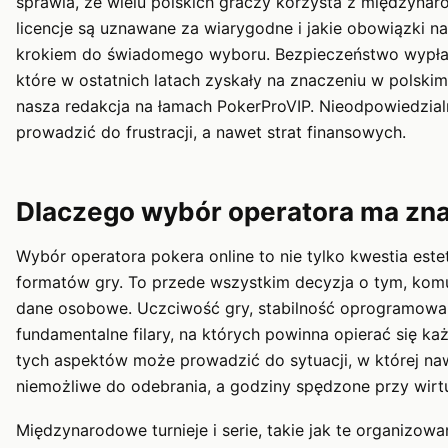
sprawia, że wielu polskich graczy korzysta z międzynar
licencje są uznawane za wiarygodne i jakie obowiązki n
krokiem do świadomego wyboru. Bezpieczeństwo wypłat 
które w ostatnich latach zyskały na znaczeniu w polsk
nasza redakcja na łamach PokerProVIP. Nieodpowiedzial
prowadzić do frustracji, a nawet strat finansowych.
Dlaczego wybór operatora ma zn
Wybór operatora pokera online to nie tylko kwestia este
formatów gry. To przede wszystkim decyzja o tym, kom
dane osobowe. Uczciwość gry, stabilność oprogramowan
fundamentalne filary, na których powinna opierać się k
tych aspektów może prowadzić do sytuacji, w której naw
niemożliwe do odebrania, a godziny spędzone przy wirtu
Międzynarodowe turnieje i serie, takie jak te organizo