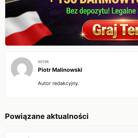
AUTOR
Piotr Malinowski
Autor redakcyjny.
Powiązane aktualności