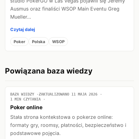
studio PokerGO w Las Vegas pojawili się Jeremy
Ausmus oraz finaliści WSOP Main Eventu Greg
Mueller…
Czytaj dalej
Poker
Polska
WSOP
Powiązana baza wiedzy
BAZA WIEDZY
ZAKTUALIZOWANO 11 MAJA 2026
1 MIN CZYTANIA
Poker online
Stała strona kontekstowa o pokerze online:
formaty gry, roomsy, płatności, bezpieczeństwo i
podstawowe pojęcia.