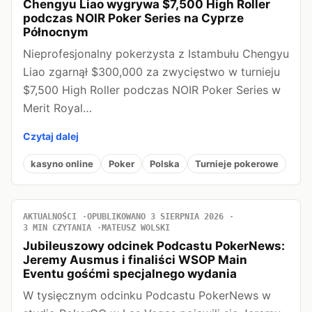
Chengyu Liao wygrywa $7,500 High Roller
podczas NOIR Poker Series na Cyprze
Północnym
Nieprofesjonalny pokerzysta z Istambułu Chengyu
Liao zgarnął $300,000 za zwycięstwo w turnieju
$7,500 High Roller podczas NOIR Poker Series w
Merit Royal…
Czytaj dalej
kasyno online
Poker
Polska
Turnieje pokerowe
AKTUALNOŚCI
OPUBLIKOWANO 3 SIERPNIA 2026
3 MIN CZYTANIA
MATEUSZ WOLSKI
Jubileuszowy odcinek Podcastu PokerNews:
Jeremy Ausmus i finaliści WSOP Main
Eventu gośćmi specjalnego wydania
W tysięcznym odcinku Podcastu PokerNews w