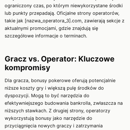
ograniczony czas, po którym niewykorzystane środki
lub punkty przepadają. Oficjalne strony operatorów,
takie jak [nazwa_operatora_3].com, zawierają sekcje z
aktualnymi promocjami, gdzie znajdują się
szczegółowe informacje o terminach.
Gracz vs. Operator: Kluczowe
kompromisy
Dla gracza, bonusy pokerowe oferują potencjalnie
niższe koszty gry i większą pulę środków do
dyspozycji. Mogą to być narzędzia do
efektywniejszego budowania bankrolla, zwłaszcza na
niższych stawkach. Z drugiej strony, operatorzy
wykorzystują bonusy jako narzędzie do
przyciągnięcia nowych graczy i zatrzymania