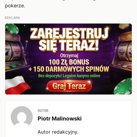
pokerze.
REKLAMA
AUTOR
Piotr Malinowski
Autor redakcyjny.