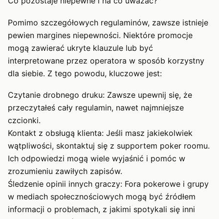
Co pozostaje niepewne i na co uważać?
Pomimo szczegółowych regulaminów, zawsze istnieje
pewien margines niepewności. Niektóre promocje
mogą zawierać ukryte klauzule lub być
interpretowane przez operatora w sposób korzystny
dla siebie. Z tego powodu, kluczowe jest:
Czytanie drobnego druku: Zawsze upewnij się, że
przeczytałeś cały regulamin, nawet najmniejsze
czcionki.
Kontakt z obsługą klienta: Jeśli masz jakiekolwiek
wątpliwości, skontaktuj się z supportem poker roomu.
Ich odpowiedzi mogą wiele wyjaśnić i pomóc w
zrozumieniu zawiłych zapisów.
Śledzenie opinii innych graczy: Fora pokerowe i grupy
w mediach społecznościowych mogą być źródłem
informacji o problemach, z jakimi spotykali się inni