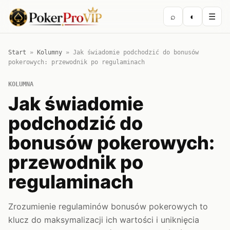
⌕
◐
☰
Start
»
Kolumny
»
Jak świadomie podchodzić do bonusów
pokerowych: przewodnik po regulaminach
KOLUMNA
Jak świadomie
podchodzić do
bonusów pokerowych:
przewodnik po
regulaminach
Zrozumienie regulaminów bonusów pokerowych to
klucz do maksymalizacji ich wartości i uniknięcia