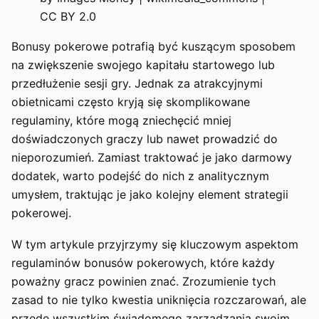
CC BY 2.0
Bonusy pokerowe potrafią być kuszącym sposobem
na zwiększenie swojego kapitału startowego lub
przedłużenie sesji gry. Jednak za atrakcyjnymi
obietnicami często kryją się skomplikowane
regulaminy, które mogą zniechęcić mniej
doświadczonych graczy lub nawet prowadzić do
nieporozumień. Zamiast traktować je jako darmowy
dodatek, warto podejść do nich z analitycznym
umysłem, traktując je jako kolejny element strategii
pokerowej.
W tym artykule przyjrzymy się kluczowym aspektom
regulaminów bonusów pokerowych, które każdy
poważny gracz powinien znać. Zrozumienie tych
zasad to nie tylko kwestia uniknięcia rozczarowań, ale
przede wszystkim świadomego zarządzania swoim