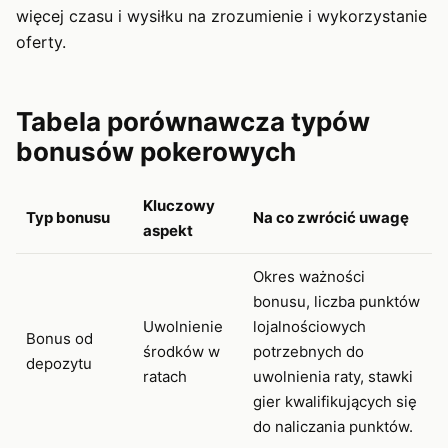
więcej czasu i wysiłku na zrozumienie i wykorzystanie
oferty.
Tabela porównawcza typów
bonusów pokerowych
Kluczowy
Typ bonusu
Na co zwrócić uwagę
aspekt
Okres ważności
bonusu, liczba punktów
Uwolnienie
lojalnościowych
Bonus od
środków w
potrzebnych do
depozytu
ratach
uwolnienia raty, stawki
gier kwalifikujących się
do naliczania punktów.