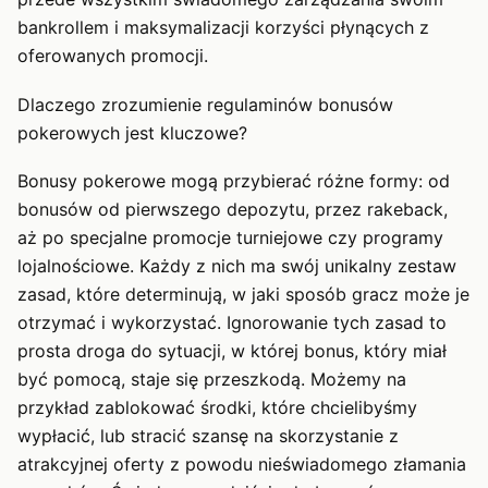
bankrollem i maksymalizacji korzyści płynących z
oferowanych promocji.
Dlaczego zrozumienie regulaminów bonusów
pokerowych jest kluczowe?
Bonusy pokerowe mogą przybierać różne formy: od
bonusów od pierwszego depozytu, przez rakeback,
aż po specjalne promocje turniejowe czy programy
lojalnościowe. Każdy z nich ma swój unikalny zestaw
zasad, które determinują, w jaki sposób gracz może je
otrzymać i wykorzystać. Ignorowanie tych zasad to
prosta droga do sytuacji, w której bonus, który miał
być pomocą, staje się przeszkodą. Możemy na
przykład zablokować środki, które chcielibyśmy
wypłacić, lub stracić szansę na skorzystanie z
atrakcyjnej oferty z powodu nieświadomego złamania