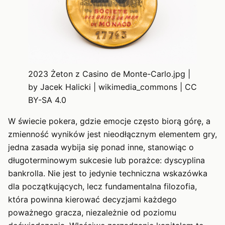
2023 Żeton z Casino de Monte-Carlo.jpg |
by Jacek Halicki | wikimedia_commons | CC
BY-SA 4.0
W świecie pokera, gdzie emocje często biorą górę, a
zmienność wyników jest nieodłącznym elementem gry,
jedna zasada wybija się ponad inne, stanowiąc o
długoterminowym sukcesie lub porażce: dyscyplina
bankrolla. Nie jest to jedynie techniczna wskazówka
dla początkujących, lecz fundamentalna filozofia,
która powinna kierować decyzjami każdego
poważnego gracza, niezależnie od poziomu