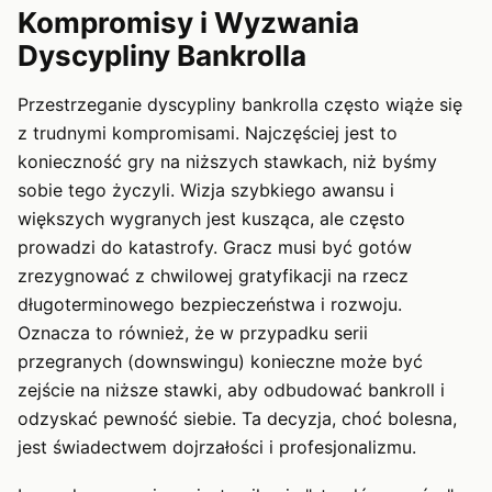
Kompromisy i Wyzwania
Dyscypliny Bankrolla
Przestrzeganie dyscypliny bankrolla często wiąże się
z trudnymi kompromisami. Najczęściej jest to
konieczność gry na niższych stawkach, niż byśmy
sobie tego życzyli. Wizja szybkiego awansu i
większych wygranych jest kusząca, ale często
prowadzi do katastrofy. Gracz musi być gotów
zrezygnować z chwilowej gratyfikacji na rzecz
długoterminowego bezpieczeństwa i rozwoju.
Oznacza to również, że w przypadku serii
przegranych (downswingu) konieczne może być
zejście na niższe stawki, aby odbudować bankroll i
odzyskać pewność siebie. Ta decyzja, choć bolesna,
jest świadectwem dojrzałości i profesjonalizmu.