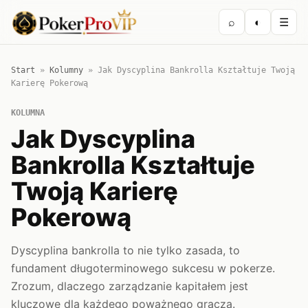
⌕
◐
☰
Start
»
Kolumny
»
Jak Dyscyplina Bankrolla Kształtuje Twoją
Karierę Pokerową
KOLUMNA
Jak Dyscyplina
Bankrolla Kształtuje
Twoją Karierę
Pokerową
Dyscyplina bankrolla to nie tylko zasada, to
fundament długoterminowego sukcesu w pokerze.
Zrozum, dlaczego zarządzanie kapitałem jest
kluczowe dla każdego poważnego gracza.