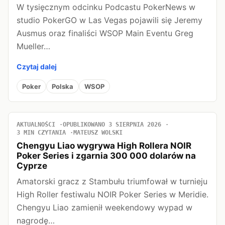
W tysięcznym odcinku Podcastu PokerNews w
studio PokerGO w Las Vegas pojawili się Jeremy
Ausmus oraz finaliści WSOP Main Eventu Greg
Mueller…
Czytaj dalej
Poker
Polska
WSOP
AKTUALNOŚCI
OPUBLIKOWANO 3 SIERPNIA 2026
3 MIN CZYTANIA
MATEUSZ WOLSKI
Chengyu Liao wygrywa High Rollera NOIR
Poker Series i zgarnia 300 000 dolarów na
Cyprze
Amatorski gracz z Stambułu triumfował w turnieju
High Roller festiwalu NOIR Poker Series w Meridie.
Chengyu Liao zamienił weekendowy wypad w
nagrodę…