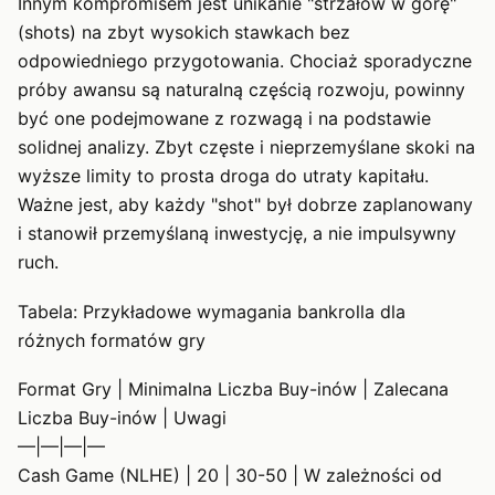
Innym kompromisem jest unikanie "strzałów w górę"
(shots) na zbyt wysokich stawkach bez
odpowiedniego przygotowania. Chociaż sporadyczne
próby awansu są naturalną częścią rozwoju, powinny
być one podejmowane z rozwagą i na podstawie
solidnej analizy. Zbyt częste i nieprzemyślane skoki na
wyższe limity to prosta droga do utraty kapitału.
Ważne jest, aby każdy "shot" był dobrze zaplanowany
i stanowił przemyślaną inwestycję, a nie impulsywny
ruch.
Tabela: Przykładowe wymagania bankrolla dla
różnych formatów gry
Format Gry | Minimalna Liczba Buy-inów | Zalecana
Liczba Buy-inów | Uwagi
—|—|—|—
Cash Game (NLHE) | 20 | 30-50 | W zależności od