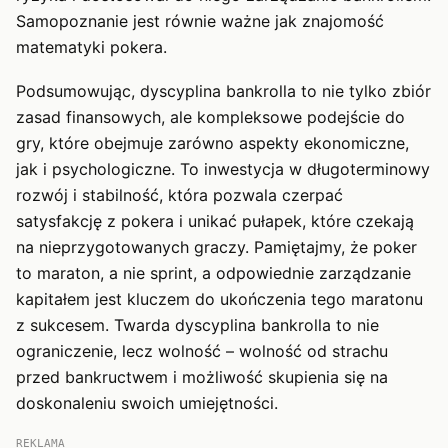
Samopoznanie jest równie ważne jak znajomość
matematyki pokera.
Podsumowując, dyscyplina bankrolla to nie tylko zbiór
zasad finansowych, ale kompleksowe podejście do
gry, które obejmuje zarówno aspekty ekonomiczne,
jak i psychologiczne. To inwestycja w długoterminowy
rozwój i stabilność, która pozwala czerpać
satysfakcję z pokera i unikać pułapek, które czekają
na nieprzygotowanych graczy. Pamiętajmy, że poker
to maraton, a nie sprint, a odpowiednie zarządzanie
kapitałem jest kluczem do ukończenia tego maratonu
z sukcesem. Twarda dyscyplina bankrolla to nie
ograniczenie, lecz wolność – wolność od strachu
przed bankructwem i możliwość skupienia się na
doskonaleniu swoich umiejętności.
REKLAMA