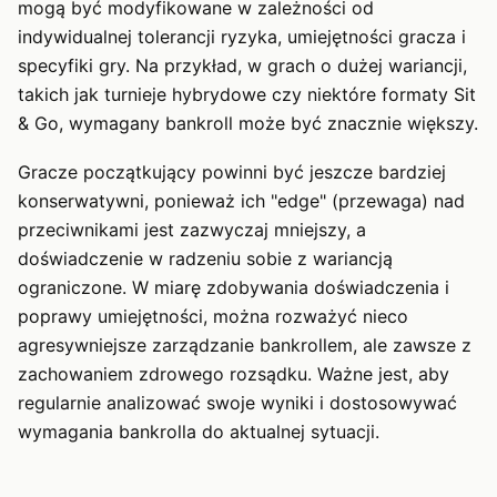
mogą być modyfikowane w zależności od
indywidualnej tolerancji ryzyka, umiejętności gracza i
specyfiki gry. Na przykład, w grach o dużej wariancji,
takich jak turnieje hybrydowe czy niektóre formaty Sit
& Go, wymagany bankroll może być znacznie większy.
Gracze początkujący powinni być jeszcze bardziej
konserwatywni, ponieważ ich "edge" (przewaga) nad
przeciwnikami jest zazwyczaj mniejszy, a
doświadczenie w radzeniu sobie z wariancją
ograniczone. W miarę zdobywania doświadczenia i
poprawy umiejętności, można rozważyć nieco
agresywniejsze zarządzanie bankrollem, ale zawsze z
zachowaniem zdrowego rozsądku. Ważne jest, aby
regularnie analizować swoje wyniki i dostosowywać
wymagania bankrolla do aktualnej sytuacji.