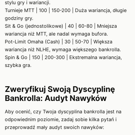
stylu gry i wariancji.
Turnieje MTT | 100 | 150-200 | Duża wariancja, długie
godziny gry.
Sit & Go (jednostolikowe) | 40 | 60-80 | Mniejsza
wariancja niż MTT, ale nadal wymaga bufora.
Pot-Limit Omaha (Cash) | 30 | 50-70 | Większa
wariancja niż NLHE, wymaga większego bankrolla.
Spin & Go | 150 | 200-300 | Ekstremalna wariancja,
szybka gra.
Zweryfikuj Swoją Dyscyplinę
Bankrolla: Audyt Nawyków
Aby ocenić, czy Twoja dyscyplina bankrolla jest na
odpowiednim poziomie, zadaj sobie kilka pytań i
przeprowadź mały audyt swoich nawyków: