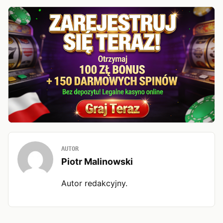
AUTOR
Piotr Malinowski
Autor redakcyjny.