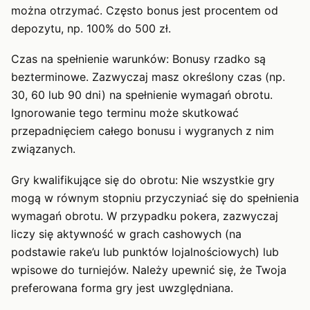
można otrzymać. Często bonus jest procentem od
depozytu, np. 100% do 500 zł.
Czas na spełnienie warunków: Bonusy rzadko są
bezterminowe. Zazwyczaj masz określony czas (np.
30, 60 lub 90 dni) na spełnienie wymagań obrotu.
Ignorowanie tego terminu może skutkować
przepadnięciem całego bonusu i wygranych z nim
związanych.
Gry kwalifikujące się do obrotu: Nie wszystkie gry
mogą w równym stopniu przyczyniać się do spełnienia
wymagań obrotu. W przypadku pokera, zazwyczaj
liczy się aktywność w grach cashowych (na
podstawie rake’u lub punktów lojalnościowych) lub
wpisowe do turniejów. Należy upewnić się, że Twoja
preferowana forma gry jest uwzględniana.