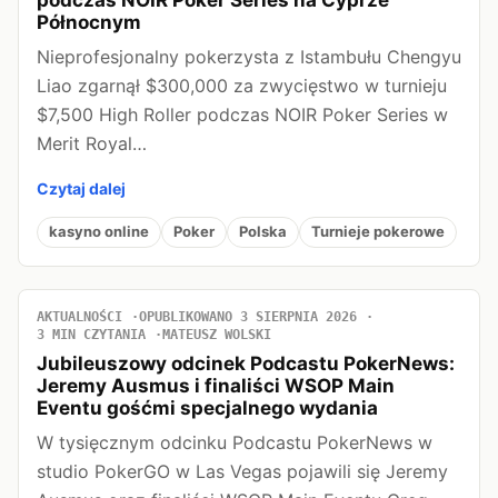
Północnym
Nieprofesjonalny pokerzysta z Istambułu Chengyu
Liao zgarnął $300,000 za zwycięstwo w turnieju
$7,500 High Roller podczas NOIR Poker Series w
Merit Royal…
Czytaj dalej
kasyno online
Poker
Polska
Turnieje pokerowe
AKTUALNOŚCI
OPUBLIKOWANO 3 SIERPNIA 2026
3 MIN CZYTANIA
MATEUSZ WOLSKI
Jubileuszowy odcinek Podcastu PokerNews:
Jeremy Ausmus i finaliści WSOP Main
Eventu gośćmi specjalnego wydania
W tysięcznym odcinku Podcastu PokerNews w
studio PokerGO w Las Vegas pojawili się Jeremy