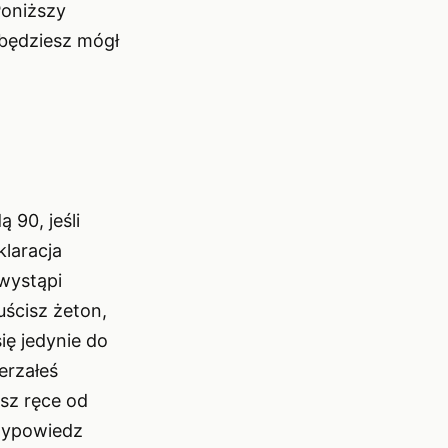
Poniższy
 będziesz mógł
90, jeśli
klaracja
wystąpi
uścisz żeton,
ię jedynie do
erzałeś
esz ręce od
 wypowiedz