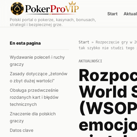
Start
Aktua
Polski portal o pokerze, kasynach, bonusach,
strategii i bezpiecznej grze.
Start
»
Rozpoczęcie gry w 2
En esta pagina
tak szybko nie studzi tego 
Wydawanie poleceń i ruchy
AKTUALNOŚCI
graczy
Rozpoc
Zasady dotyczące „żetonów
o zbyt dużej wartości”
World S
Obsługa przedwcześnie
rozdanych kart i błędów
(WSOP)
technicznych
Znaczenie dla polskich
emocjo
graczy
Datos clave