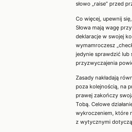
słowo „raise” przed p
Co więcej, upewnij si
Słowa mają wagę przy 
deklaracje w swojej ko
wymamroczesz „check” 
jedynie sprawdzić lub 
przyzwyczajenia powies
Zasady nakładają równ
poza kolejnością, na p
prawej zakończy swoją 
Tobą. Celowe działani
wykroczeniem, które m
z wytycznymi dotyczą