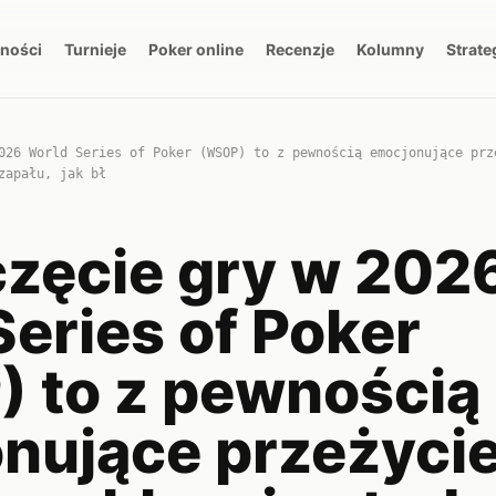
lności
Turnieje
Poker online
Recenzje
Kolumny
Strate
026 World Series of Poker (WSOP) to z pewnością emocjonujące prz
zapału, jak bł
zęcie gry w 202
eries of Poker
 to z pewnością
nujące przeżycie,