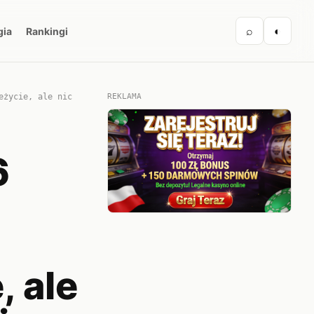
⌕
◐
gia
Rankingi
eżycie, ale nic
REKLAMA
6
 ale