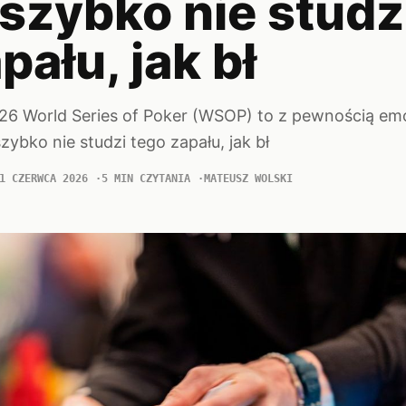
 szybko nie studz
pału, jak bł
26 World Series of Poker (WSOP) to z pewnością em
szybko nie studzi tego zapału, jak bł
1 CZERWCA 2026
5 MIN CZYTANIA
MATEUSZ WOLSKI