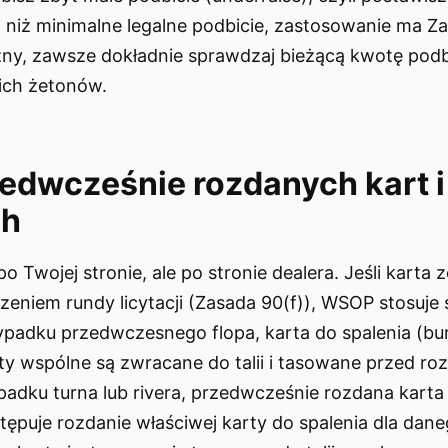
j niż minimalne legalne podbicie, zastosowanie ma Z
zny, zawsze dokładnie sprawdzaj bieżącą kwotę podb
ch żetonów.
edwcześnie rozdanych kart 
ch
o Twojej stronie, ale po stronie dealera. Jeśli karta 
eniem rundy licytacji (Zasada 90(f)), WSOP stosuje ś
padku przedwczesnego flopa, karta do spalenia (bu
rty wspólne są zwracane do talii i tasowane przed r
adku turna lub rivera, przedwcześnie rozdana karta 
tępuje rozdanie właściwej karty do spalenia dla dane