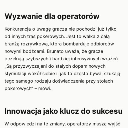
Wyzwanie dla operatorów
Konkurencja o uwagę gracza nie pochodzi już tylko
od innych tras pokerowych. Jest to walka z całą
branżą rozrywkową, która bombarduje odbiorców
nowymi bodźcami. Brunato uważa, że gracze
oczekują szybszych i bardziej intensywnych wrażeń.
„Są przyzwyczajeni do stałych dopaminowych
stymulacji wokół siebie i, jak to często bywa, szukają
tego samego rodzaju doświadczenia przy stołach
pokerowych” – mówi.
Innowacja jako klucz do sukcesu
W odpowiedzi na te zmiany, operatorzy muszą wyjść