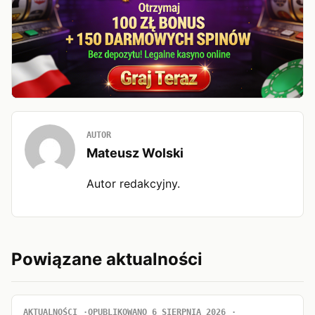
AUTOR
Mateusz Wolski
Autor redakcyjny.
Powiązane aktualności
AKTUALNOŚCI
OPUBLIKOWANO 6 SIERPNIA 2026