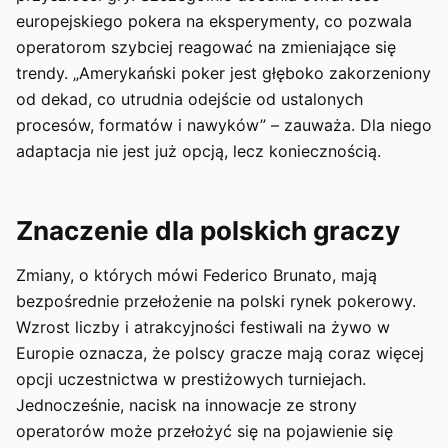
europejskiego pokera na eksperymenty, co pozwala
operatorom szybciej reagować na zmieniające się
trendy. „Amerykański poker jest głęboko zakorzeniony
od dekad, co utrudnia odejście od ustalonych
procesów, formatów i nawyków” – zauważa. Dla niego
adaptacja nie jest już opcją, lecz koniecznością.
Znaczenie dla polskich graczy
Zmiany, o których mówi Federico Brunato, mają
bezpośrednie przełożenie na polski rynek pokerowy.
Wzrost liczby i atrakcyjności festiwali na żywo w
Europie oznacza, że polscy gracze mają coraz więcej
opcji uczestnictwa w prestiżowych turniejach.
Jednocześnie, nacisk na innowacje ze strony
operatorów może przełożyć się na pojawienie się