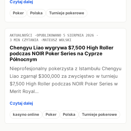
Czytaj dalej
Poker
Polska
Turnieje pokerowe
AKTUALNOŚCI
OPUBLIKOWANO 5 SIERPNIA 2026
3 MIN CZYTANIA
MATEUSZ WOLSKI
Chengyu Liao wygrywa $7,500 High Roller
podczas NOIR Poker Series na Cyprze
Północnym
Nieprofesjonalny pokerzysta z Istambułu Chengyu
Liao zgarnął $300,000 za zwycięstwo w turnieju
$7,500 High Roller podczas NOIR Poker Series w
Merit Royal…
Czytaj dalej
kasyno online
Poker
Polska
Turnieje pokerowe