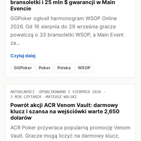
bransoletki i 25 mln $ gwarancji w Main
Evencie
GGPoker ogłosił harmonogram WSOP Online
2026. Od 16 sierpnia do 29 września gracze
powalczą o 33 bransoletki WSOP, a Main Event
za…
Czytaj dalej
GGPoker
Poker
Polska
WSOP
AKTUALNOŚCI
OPUBLIKOWANO 5 SIERPNIA 2026
3 MIN CZYTANIA
MATEUSZ WOLSKI
Powrót akcji ACR Venom Vault: darmowy
klucz i szansa na wejściówki warte 2,650
dolarów
ACR Poker przywraca popularną promocję Venom
Vault. Gracze mogą liczyć na darmowy klucz,