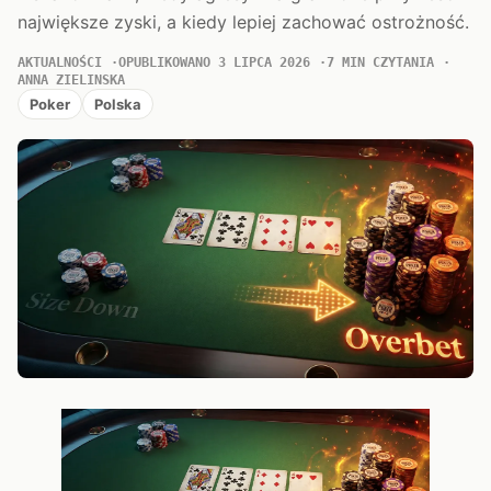
największe zyski, a kiedy lepiej zachować ostrożność.
AKTUALNOŚCI
OPUBLIKOWANO 3 LIPCA 2026
7 MIN CZYTANIA
ANNA ZIELINSKA
Poker
Polska