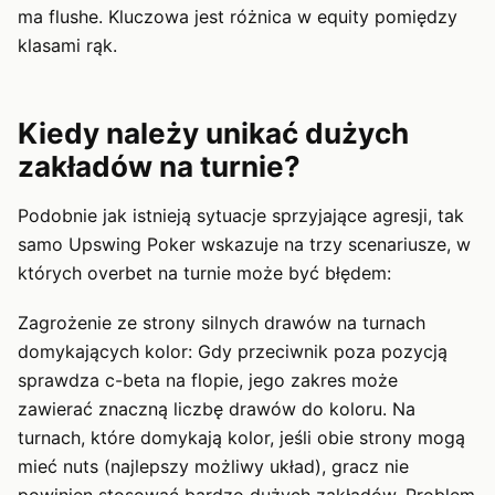
ma flushe. Kluczowa jest różnica w equity pomiędzy
klasami rąk.
Kiedy należy unikać dużych
zakładów na turnie?
Podobnie jak istnieją sytuacje sprzyjające agresji, tak
samo Upswing Poker wskazuje na trzy scenariusze, w
których overbet na turnie może być błędem:
Zagrożenie ze strony silnych drawów na turnach
domykających kolor: Gdy przeciwnik poza pozycją
sprawdza c-beta na flopie, jego zakres może
zawierać znaczną liczbę drawów do koloru. Na
turnach, które domykają kolor, jeśli obie strony mogą
mieć nuts (najlepszy możliwy układ), gracz nie
powinien stosować bardzo dużych zakładów. Problem