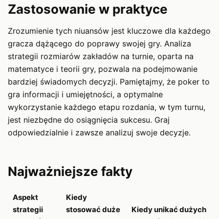
Zastosowanie w praktyce
Zrozumienie tych niuansów jest kluczowe dla każdego
gracza dążącego do poprawy swojej gry. Analiza
strategii rozmiarów zakładów na turnie, oparta na
matematyce i teorii gry, pozwala na podejmowanie
bardziej świadomych decyzji. Pamiętajmy, że poker to
gra informacji i umiejętności, a optymalne
wykorzystanie każdego etapu rozdania, w tym turnu,
jest niezbędne do osiągnięcia sukcesu. Graj
odpowiedzialnie i zawsze analizuj swoje decyzje.
Najważniejsze fakty
Aspekt
Kiedy
strategii
stosować duże
Kiedy unikać dużych