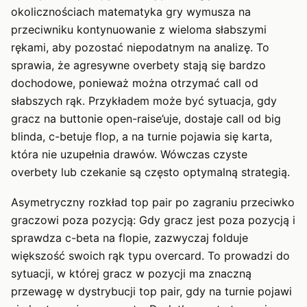
okolicznościach matematyka gry wymusza na
przeciwniku kontynuowanie z wieloma słabszymi
rękami, aby pozostać niepodatnym na analizę. To
sprawia, że agresywne overbety stają się bardzo
dochodowe, ponieważ można otrzymać call od
słabszych rąk. Przykładem może być sytuacja, gdy
gracz na buttonie open-raise’uje, dostaje call od big
blinda, c-betuje flop, a na turnie pojawia się karta,
która nie uzupełnia drawów. Wówczas czyste
overbety lub czekanie są często optymalną strategią.
Asymetryczny rozkład top pair po zagraniu przeciwko
graczowi poza pozycją: Gdy gracz jest poza pozycją i
sprawdza c-beta na flopie, zazwyczaj folduje
większość swoich rąk typu overcard. To prowadzi do
sytuacji, w której gracz w pozycji ma znaczną
przewagę w dystrybucji top pair, gdy na turnie pojawi