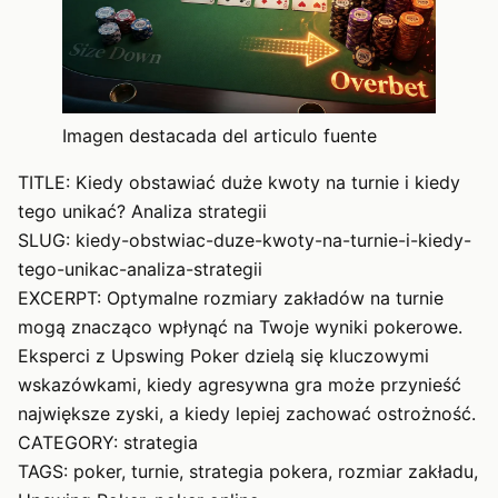
Imagen destacada del articulo fuente
TITLE: Kiedy obstawiać duże kwoty na turnie i kiedy
tego unikać? Analiza strategii
SLUG: kiedy-obstwiac-duze-kwoty-na-turnie-i-kiedy-
tego-unikac-analiza-strategii
EXCERPT: Optymalne rozmiary zakładów na turnie
mogą znacząco wpłynąć na Twoje wyniki pokerowe.
Eksperci z Upswing Poker dzielą się kluczowymi
wskazówkami, kiedy agresywna gra może przynieść
największe zyski, a kiedy lepiej zachować ostrożność.
CATEGORY: strategia
TAGS: poker, turnie, strategia pokera, rozmiar zakładu,