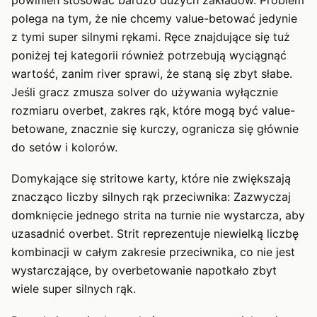
polega na tym, że nie chcemy value-betować jedynie
z tymi super silnymi rękami. Ręce znajdujące się tuż
poniżej tej kategorii również potrzebują wyciągnąć
wartość, zanim river sprawi, że staną się zbyt słabe.
Jeśli gracz zmusza solver do używania wyłącznie
rozmiaru overbet, zakres rąk, które mogą być value-
betowane, znacznie się kurczy, ogranicza się głównie
do setów i kolorów.
Domykające się stritowe karty, które nie zwiększają
znacząco liczby silnych rąk przeciwnika: Zazwyczaj
domknięcie jednego strita na turnie nie wystarcza, aby
uzasadnić overbet. Strit reprezentuje niewielką liczbę
kombinacji w całym zakresie przeciwnika, co nie jest
wystarczające, by overbetowanie napotkało zbyt
wiele super silnych rąk.