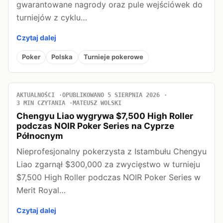
gwarantowane nagrody oraz pule wejściówek do
turniejów z cyklu…
Czytaj dalej
Poker
Polska
Turnieje pokerowe
AKTUALNOŚCI
OPUBLIKOWANO 5 SIERPNIA 2026
3 MIN CZYTANIA
MATEUSZ WOLSKI
Chengyu Liao wygrywa $7,500 High Roller
podczas NOIR Poker Series na Cyprze
Północnym
Nieprofesjonalny pokerzysta z Istambułu Chengyu
Liao zgarnął $300,000 za zwycięstwo w turnieju
$7,500 High Roller podczas NOIR Poker Series w
Merit Royal…
Czytaj dalej