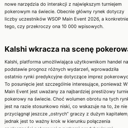
nowe narzędzia do interakcji z największym turniejem
pokerowym na świecie. Obecnie główny rynek dotyczy
liczby uczestników WSOP Main Event 2026, a konkretni
tego, czy przekroczy ona 10 000 wpisowych.
Kalshi wkracza na scenę pokerow
Kalshi, platforma umożliwiająca użytkownikom handel n
podstawie prognoz różnych wydarzeń, wprowadziła
ostatnio rynki predykcyjne dotyczące imprez pokerowyc
To posunięcie jest szczególnie interesujące, ponieważ 
Main Event jest uważany za najbardziej prestiżowy turni
pokerowy na świecie. Choć wolumen obrotu na tych ryn
jest na razie stosunkowo niski, co wskazuje na to, że nie
przyciągnął jeszcze „ostrych” graczy z dużym kapitałem,
jednak jest to ważny krok w kierunku połączenia