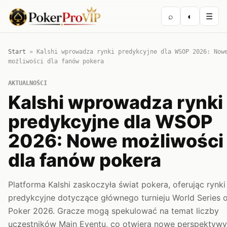
⌕
◐
☰
Start
»
Kalshi wprowadza rynki predykcyjne dla WSOP 2026: Now
możliwości dla fanów pokera
AKTUALNOŚCI
Kalshi wprowadza rynki
predykcyjne dla WSOP
2026: Nowe możliwości
dla fanów pokera
Platforma Kalshi zaskoczyła świat pokera, oferując rynki
predykcyjne dotyczące głównego turnieju World Series o
Poker 2026. Gracze mogą spekulować na temat liczby
uczestników Main Eventu, co otwiera nowe perspektywy