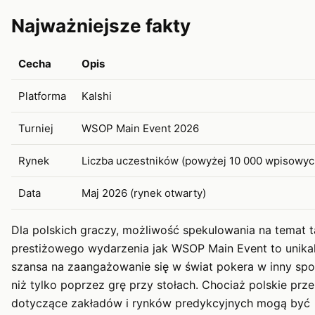
Najważniejsze fakty
Cecha
Opis
Platforma
Kalshi
Turniej
WSOP Main Event 2026
Rynek
Liczba uczestników (powyżej 10 000 wpisowyc
Data
Maj 2026 (rynek otwarty)
Dla polskich graczy, możliwość spekulowania na temat t
prestiżowego wydarzenia jak WSOP Main Event to unika
szansa na zaangażowanie się w świat pokera w inny sp
niż tylko poprzez grę przy stołach. Chociaż polskie prze
dotyczące zakładów i rynków predykcyjnych mogą być