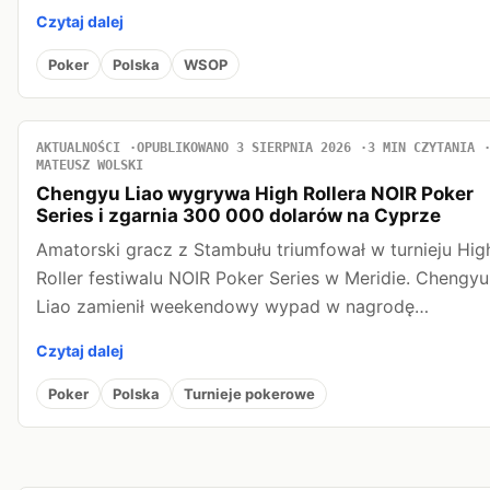
Czytaj dalej
Poker
Polska
WSOP
AKTUALNOŚCI
OPUBLIKOWANO 3 SIERPNIA 2026
3 MIN CZYTANIA
MATEUSZ WOLSKI
Chengyu Liao wygrywa High Rollera NOIR Poker
Series i zgarnia 300 000 dolarów na Cyprze
Amatorski gracz z Stambułu triumfował w turnieju Hig
Roller festiwalu NOIR Poker Series w Meridie. Chengyu
Liao zamienił weekendowy wypad w nagrodę…
Czytaj dalej
Poker
Polska
Turnieje pokerowe