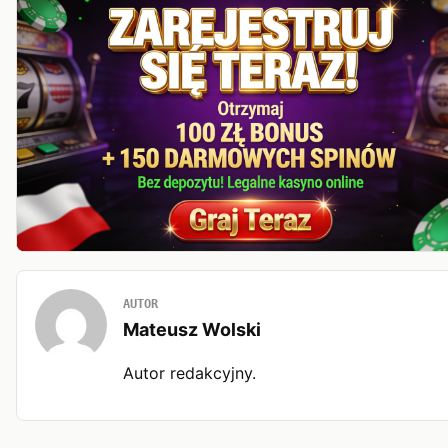
AUTOR
Mateusz Wolski
Autor redakcyjny.