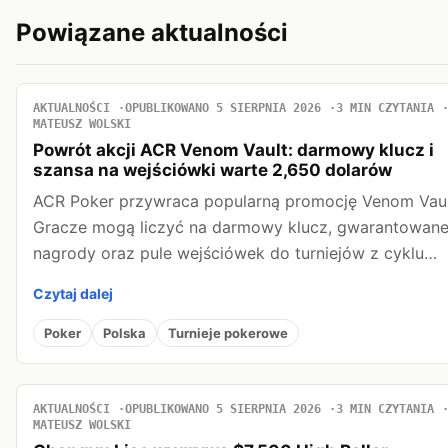
Powiązane aktualności
AKTUALNOŚCI
OPUBLIKOWANO 5 SIERPNIA 2026
3 MIN CZYTANIA
MATEUSZ WOLSKI
Powrót akcji ACR Venom Vault: darmowy klucz i
szansa na wejściówki warte 2,650 dolarów
ACR Poker przywraca popularną promocję Venom Vaul
Gracze mogą liczyć na darmowy klucz, gwarantowan
nagrody oraz pule wejściówek do turniejów z cyklu…
Czytaj dalej
Poker
Polska
Turnieje pokerowe
AKTUALNOŚCI
OPUBLIKOWANO 5 SIERPNIA 2026
3 MIN CZYTANIA
MATEUSZ WOLSKI