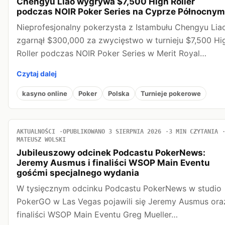
Chengyu Liao wygrywa $7,500 High Roller
podczas NOIR Poker Series na Cyprze Północnym
Nieprofesjonalny pokerzysta z Istambułu Chengyu Lia
zgarnął $300,000 za zwycięstwo w turnieju $7,500 Hi
Roller podczas NOIR Poker Series w Merit Royal…
Czytaj dalej
kasyno online
Poker
Polska
Turnieje pokerowe
AKTUALNOŚCI
OPUBLIKOWANO 3 SIERPNIA 2026
3 MIN CZYTANIA
MATEUSZ WOLSKI
Jubileuszowy odcinek Podcastu PokerNews:
Jeremy Ausmus i finaliści WSOP Main Eventu
gośćmi specjalnego wydania
W tysięcznym odcinku Podcastu PokerNews w studio
PokerGO w Las Vegas pojawili się Jeremy Ausmus ora
finaliści WSOP Main Eventu Greg Mueller…