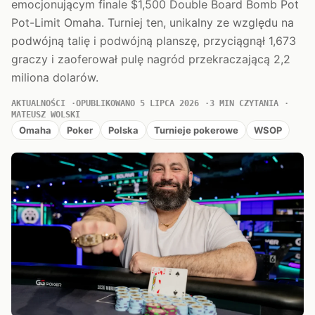
emocjonującym finale $1,500 Double Board Bomb Pot
Pot-Limit Omaha. Turniej ten, unikalny ze względu na
podwójną talię i podwójną planszę, przyciągnął 1,673
graczy i zaoferował pulę nagród przekraczającą 2,2
miliona dolarów.
AKTUALNOŚCI
OPUBLIKOWANO 5 LIPCA 2026
3 MIN CZYTANIA
MATEUSZ WOLSKI
Omaha
Poker
Polska
Turnieje pokerowe
WSOP