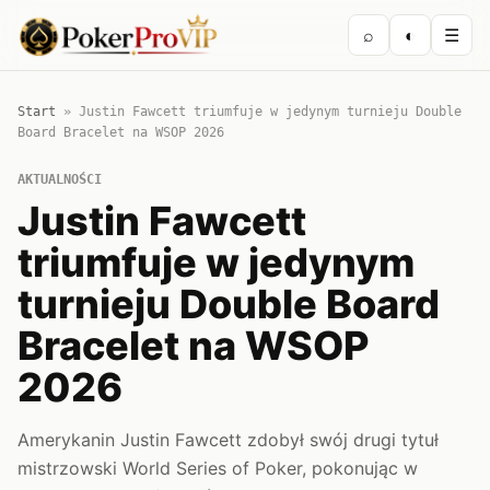
⌕
◐
☰
Start
»
Justin Fawcett triumfuje w jedynym turnieju Double
Board Bracelet na WSOP 2026
AKTUALNOŚCI
Justin Fawcett
triumfuje w jedynym
turnieju Double Board
Bracelet na WSOP
2026
Amerykanin Justin Fawcett zdobył swój drugi tytuł
mistrzowski World Series of Poker, pokonując w