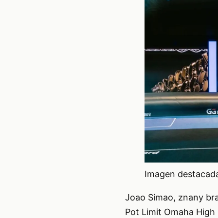
Imagen destacada 
Joao Simao, znany braz
Pot Limit Omaha High 