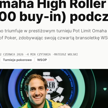
Omaha High Roller
00 buy-in) podcz
ao triumfuje w prestiżowym turnieju Pot Limit Omaha 
 of Poker, zdobywając swoją czwartą bransoletkę W
2 CZERWCA 2026
4 MIN CZYTANIA
MATEUSZ WOLSKI
Turnieje pokerowe
WSOP