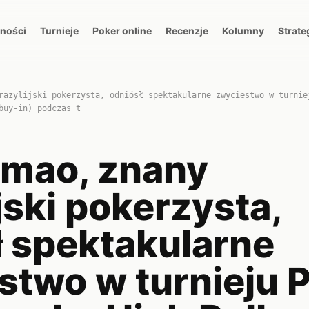
lności
Turnieje
Poker online
Recenzje
Kolumny
Strate
razylijski pokerzysta, odniósł spektakularne zwycięstwo w turnie
buy-in) podczas t
imao, znany
jski pokerzysta,
ł spektakularne
stwo w turnieju 