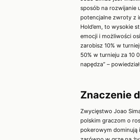
sposób na rozwijanie 
potencjalne zwroty z 
Hold’em, to wysokie s
emocji i możliwości os
zarobisz 10% w turniej
50% w turnieju za 10 
napędza” – powiedział
Znaczenie d
Zwycięstwo Joao Sima
polskim graczom o ros
pokerowym dominują i
zarówno w grze na żyw