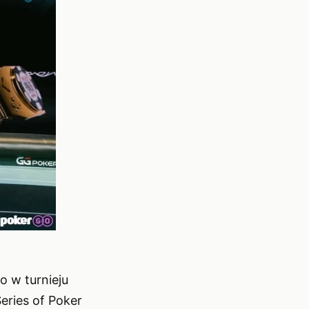
o w turnieju
eries of Poker