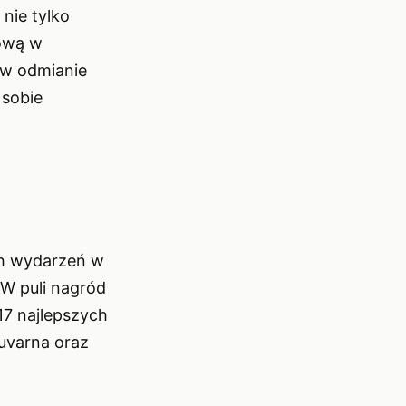
nie tylko
sową w
 w odmianie
 sobie
ch wydarzeń w
W puli nagród
17 najlepszych
Suvarna oraz