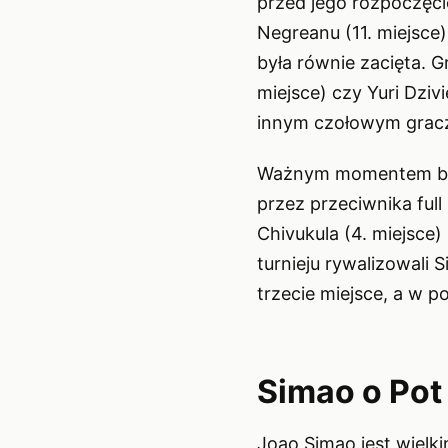
przed jego rozpoczęcie
Negreanu (11. miejsce)
była równie zacięta. G
miejsce) czy Yuri Dzivi
innym czołowym grac
Ważnym momentem było
przez przeciwnika full
Chivukula (4. miejsce)
turnieju rywalizowali
trzecie miejsce, a w 
Simao o Pot
Joao Simao jest wielk