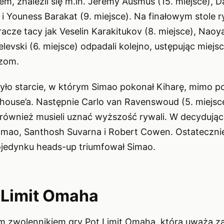
m, znaleźli się m.in. Jeremy Ausmus (15. miejsce), D
 i Youness Barakat (9. miejsce). Na finałowym stole r
racze tacy jak Veselin Karakitukov (8. miejsce), Naoya
elevski (6. miejsce) odpadali kolejno, ustępując miejs
zom.
 starcie, w którym Simao pokonał Kiharę, mimo po
 house’a. Następnie Carlo van Ravenswoud (5. miejsce
 również musieli uznać wyższość rywali. W decydujące
 Simao, Santhosh Suvarna i Robert Cowen. Ostateczni
pojedynku heads-up triumfował Simao.
 Limit Omaha
im zwolennikiem gry Pot Limit Omaha, którą uważa z