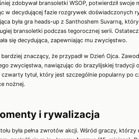
śniej zdobywał bransoletki WSOP, potwierdził swoje 
ąc w decydującej fazie rozgrywek doświadczonych ry
ąca była gra heads-up z Santhoshem Suvarną, który
giej bransoletki podczas tegorocznej serii. Ostatecz
ała się decydująca, zapewniając mu zwycięstwo.
 bardziej znaczący, że przypadł w Dzień Ojca. Zawodn
go zwycięstwa, nawiązując do brazylijskiej tradycji 
 czwarty tytuł, który jest szczególnie popularny po
ce nożnej.
menty i rywalizacja
ołu była pełna zwrotów akcji. Wśród graczy, którzy 