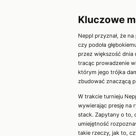
Kluczowe 
Neppl przyznał, że na
czy podoła głębokiemu
przez większość dnia 
tracąc prowadzenie w
którym jego trójka da
zbudować znaczącą p
W trakcie turnieju Nep
wywierając presję na 
stack. Zapytany o to, 
umiejętność rozpozna
takie rzeczy, jak to, c