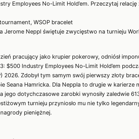
try Employees No-Limit Hold’em. Przeczytaj relację z 
tournament, WSOP bracelet
 Jerome Neppl świętuje zwycięstwo na turnieju Worl
zień pracujący jako krupier pokerowy, odniósł impon
3: $500 Industry Employees No-Limit Hold’em podcz
P) 2026. Zdobył tym samym swój pierwszy złoty brac
e Seana Hamricka. Dla Neppla to drugie w karierze m
 a jego dotychczasowe zarobki wynosiły zaledwie 61
tiżowym turnieju przyniosło mu nie tylko legendarny 
nagrody pieniężnej.