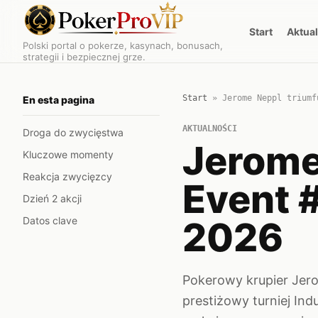
Start
Aktua
Polski portal o pokerze, kasynach, bonusach,
strategii i bezpiecznej grze.
Start
»
Jerome Neppl triumf
En esta pagina
AKTUALNOŚCI
Droga do zwycięstwa
Jerome
Kluczowe momenty
Reakcja zwycięzcy
Event 
Dzień 2 akcji
Datos clave
2026
Pokerowy krupier Jer
prestiżowy turniej Ind