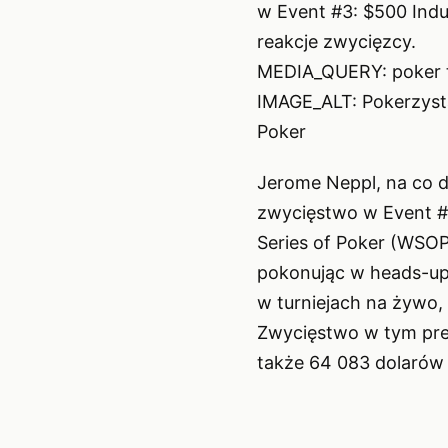
w Event #3: $500 Indus
reakcje zwycięzcy.
MEDIA_QUERY: poker 
IMAGE_ALT: Pokerzysta
Poker
Jerome Neppl, na co d
zwycięstwo w Event #
Series of Poker (WSO
pokonując w heads-upi
w turniejach na żywo,
Zwycięstwo w tym pres
także 64 083 dolarów 