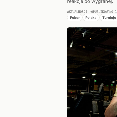
reakcje po wygranej.
AKTUALNOŚCI
OPUBLIKOWANO 1
Poker
Polska
Turniej