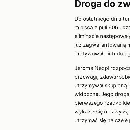
Droga do z
Do ostatniego dnia tur
miejsca z puli 906 uc
eliminacje następował
już zagwarantowaną m
motywowało ich do ag
Jerome Neppl rozpoczą
przewagi, zdawał sobie
utrzymywał skupioną 
widoczne. Jego droga 
pierwszego rzadko kie
wykazał się niezwykłą
utrzymać się na czele 