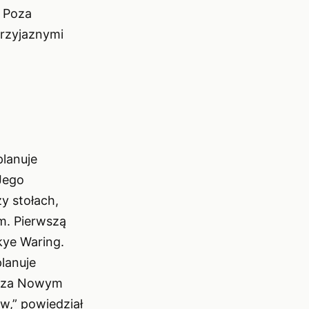
. Poza
przyjaznymi
planuje
Jego
y stołach,
m. Pierwszą
kye Waring.
lanuje
poza Nowym
w,” powiedział