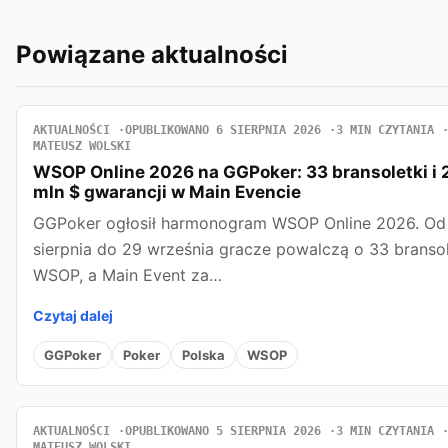
Powiązane aktualności
AKTUALNOŚCI
OPUBLIKOWANO 6 SIERPNIA 2026
3 MIN CZYTANIA
MATEUSZ WOLSKI
WSOP Online 2026 na GGPoker: 33 bransoletki i 
mln $ gwarancji w Main Evencie
GGPoker ogłosił harmonogram WSOP Online 2026. Od
sierpnia do 29 września gracze powalczą o 33 bransol
WSOP, a Main Event za…
Czytaj dalej
GGPoker
Poker
Polska
WSOP
AKTUALNOŚCI
OPUBLIKOWANO 5 SIERPNIA 2026
3 MIN CZYTANIA
MATEUSZ WOLSKI