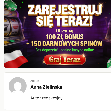
AUTOR
Anna Zielinska
Autor redakcyjny.