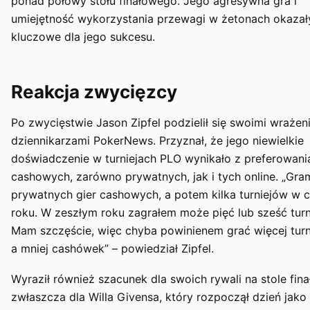
ponad połowy stołu finałowego. Jego agresywna gra i
umiejętność wykorzystania przewagi w żetonach okazały
kluczowe dla jego sukcesu.
Reakcja zwycięzcy
Po zwycięstwie Jason Zipfel podzielił się swoimi wrażen
dziennikarzami PokerNews. Przyznał, że jego niewielkie
doświadczenie w turniejach PLO wynikało z preferowania
cashowych, zarówno prywatnych, jak i tych online. „Gr
prywatnych gier cashowych, a potem kilka turniejów w c
roku. W zeszłym roku zagrałem może pięć lub sześć turn
Mam szczęście, więc chyba powinienem grać więcej turn
a mniej cashówek” – powiedział Zipfel.
Wyraził również szacunek dla swoich rywali na stole fin
zwłaszcza dla Willa Givensa, który rozpoczął dzień jako