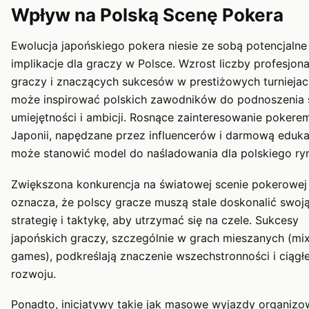
Wpływ na Polską Scenę Pokera
Ewolucja japońskiego pokera niesie ze sobą potencjalne
implikacje dla graczy w Polsce. Wzrost liczby profesjon
graczy i znaczących sukcesów w prestiżowych turniejac
może inspirować polskich zawodników do podnoszenia
umiejętności i ambicji. Rosnące zainteresowanie pokere
Japonii, napędzane przez influencerów i darmową eduka
może stanowić model do naśladowania dla polskiego ry
Zwiększona konkurencja na światowej scenie pokerowej
oznacza, że polscy gracze muszą stale doskonalić swoj
strategię i taktykę, aby utrzymać się na czele. Sukcesy
japońskich graczy, szczególnie w grach mieszanych (mi
games), podkreślają znaczenie wszechstronności i ciągł
rozwoju.
Ponadto, inicjatywy takie jak masowe wyjazdy organiz