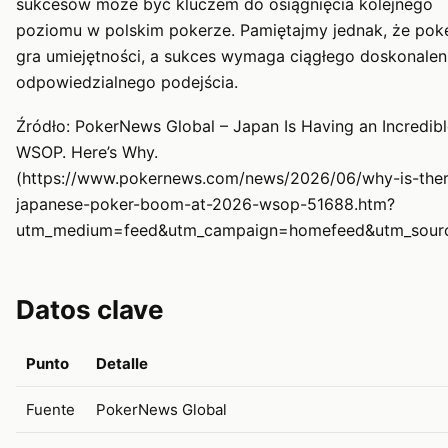
sukcesów może być kluczem do osiągnięcia kolejnego
poziomu w polskim pokerze. Pamiętajmy jednak, że poke
gra umiejętności, a sukces wymaga ciągłego doskonaleni
odpowiedzialnego podejścia.
Źródło: PokerNews Global – Japan Is Having an Incredib
WSOP. Here’s Why.
(https://www.pokernews.com/news/2026/06/why-is-ther
japanese-poker-boom-at-2026-wsop-51688.htm?
utm_medium=feed&utm_campaign=homefeed&utm_sourc
Datos clave
Punto
Detalle
Fuente
PokerNews Global