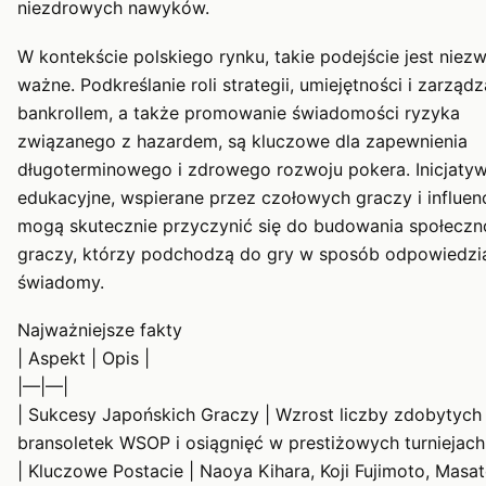
niezdrowych nawyków.
W kontekście polskiego rynku, takie podejście jest niez
ważne. Podkreślanie roli strategii, umiejętności i zarządz
bankrollem, a także promowanie świadomości ryzyka
związanego z hazardem, są kluczowe dla zapewnienia
długoterminowego i zdrowego rozwoju pokera. Inicjaty
edukacyjne, wspierane przez czołowych graczy i influen
mogą skutecznie przyczynić się do budowania społeczn
graczy, którzy podchodzą do gry w sposób odpowiedzia
świadomy.
Najważniejsze fakty
| Aspekt | Opis |
|—|—|
| Sukcesy Japońskich Graczy | Wzrost liczby zdobytych
bransoletek WSOP i osiągnięć w prestiżowych turniejach.
| Kluczowe Postacie | Naoya Kihara, Koji Fujimoto, Masa