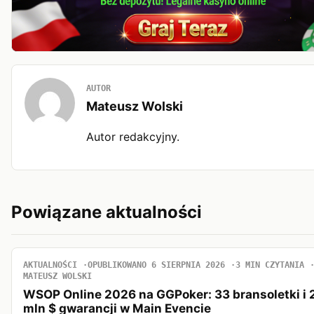
AUTOR
Mateusz Wolski
Autor redakcyjny.
Powiązane aktualności
AKTUALNOŚCI
OPUBLIKOWANO 6 SIERPNIA 2026
3 MIN CZYTANIA
MATEUSZ WOLSKI
WSOP Online 2026 na GGPoker: 33 bransoletki i 
mln $ gwarancji w Main Evencie