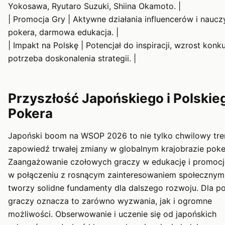
Yokosawa, Ryutaro Suzuki, Shiina Okamoto. |
| Promocja Gry | Aktywne działania influencerów i nauczy
pokera, darmowa edukacja. |
| Impakt na Polskę | Potencjał do inspiracji, wzrost konku
potrzeba doskonalenia strategii. |
Przyszłość Japońskiego i Polskie
Pokera
Japoński boom na WSOP 2026 to nie tylko chwilowy tren
zapowiedź trwałej zmiany w globalnym krajobrazie poke
Zaangażowanie czołowych graczy w edukację i promocję
w połączeniu z rosnącym zainteresowaniem społecznym
tworzy solidne fundamenty dla dalszego rozwoju. Dla po
graczy oznacza to zarówno wyzwania, jak i ogromne
możliwości. Obserwowanie i uczenie się od japońskich