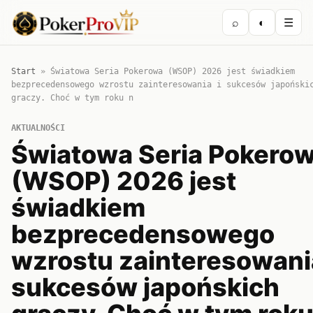
⌕
◐
☰
Start
»
Światowa Seria Pokerowa (WSOP) 2026 jest świadkiem
bezprecedensowego wzrostu zainteresowania i sukcesów japoński
graczy. Choć w tym roku n
AKTUALNOŚCI
Światowa Seria Pokero
(WSOP) 2026 jest
świadkiem
bezprecedensowego
wzrostu zainteresowania
sukcesów japońskich