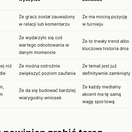
Że gracz został zauważony
Że ma mocną pozycję
w relacji lub komentarzu
w turnieju
Że wydarzyło się coś
Że to trwały trend albo
wartego odnotowania w
kluczowa historia dnia
danym momencie
ej niż
Że można ostrożnie
Że temat jest już
dle
zwiększyć poziom zaufania
definitywnie zamknięty
m,
Że każdy medialny
Że da się budować bardziej
ym
akcent ma tę samą
wiarygodny wniosek
wagę sportową