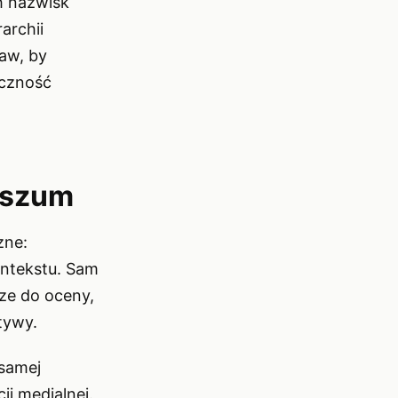
h nazwisk
archii
aw, by
oczność
o szum
zne:
ontekstu. Sam
cze do oceny,
tywy.
 samej
i medialnej.