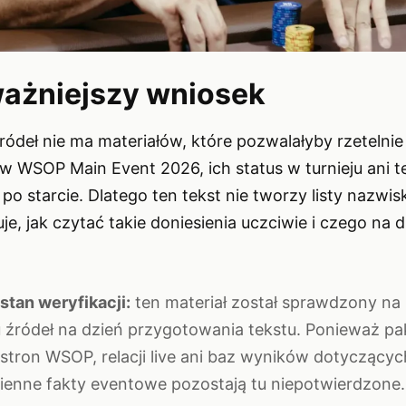
ważniejszy wniosek
ódeł nie ma materiałów, które pozwalałyby rzetelni
 WSOP Main Event 2026, ich status w turnieju ani t
 po starcie. Dlatego ten tekst nie tworzy listy nazwis
e, jak czytać takie doniesienia uczciwie i czego na d
stan weryfikacji:
ten materiał został sprawdzony na
 źródeł na dzień przygotowania tekstu. Ponieważ pak
 stron WSOP, relacji live ani baz wyników dotyczący
ienne fakty eventowe pozostają tu niepotwierdzone.