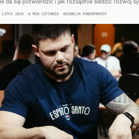
e da się potwierdzić i jak rozsądnie śledzić rozwój sy
 LIPCA 2026
4 MIN CZYTANIA
REDAKCJA POKERPROVIP