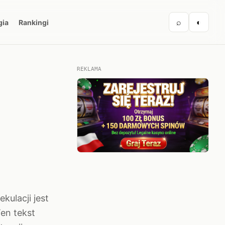
⌕
◐
gia
Rankingi
REKLAMA
ulacji jest
en tekst