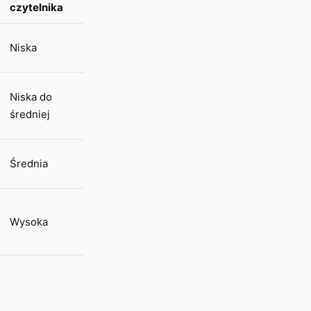
czytelnika
Niska
Niska do
średniej
Średnia
Wysoka