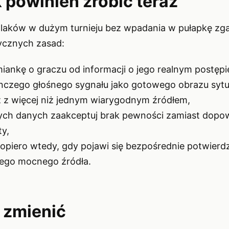
 powinien zrobić teraz
Polaków w dużym turnieju bez wpadania w pułapkę zg
tycznych zasad:
iankę o graczu od informacji o jego realnym postępi
ynczego głośnego sygnału jako gotowego obrazu sytua
 z więcej niż jednym wiarygodnym źródłem,
ych danych zaakceptuj brak pewności zamiast dopo
ty,
piero wtedy, gdy pojawi się bezpośrednie potwierdze
nego mocnego źródła.
 zmienić