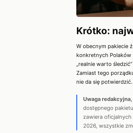
Krótko: naj
W obecnym pakiecie źr
konkretnych Polaków w
„realnie warto śledzić”
Zamiast tego porządkuj
nie da się potwierdzić.
Uwaga redakcyjna, 
dostępnego pakietu
zawiera oficjalnych
2026, wszystkie zm