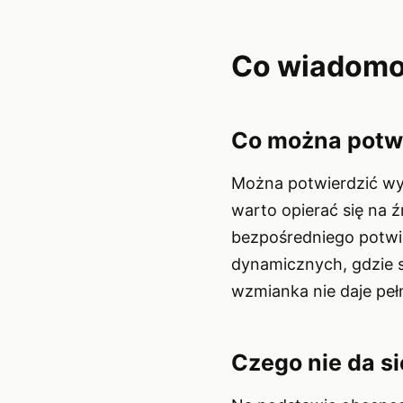
Co wiadomo
Co można potw
Można potwierdzić wył
warto opierać się na 
bezpośredniego potwi
dynamicznych, gdzie 
wzmianka nie daje peł
Czego nie da si