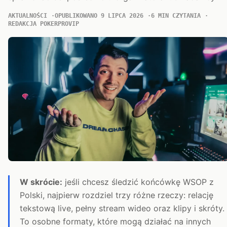
AKTUALNOŚCI
OPUBLIKOWANO 9 LIPCA 2026
6 MIN CZYTANIA
REDAKCJA POKERPROVIP
W skrócie:
jeśli chcesz śledzić końcówkę WSOP z
Polski, najpierw rozdziel trzy różne rzeczy: relację
tekstową live, pełny stream wideo oraz klipy i skróty.
To osobne formaty, które mogą działać na innych