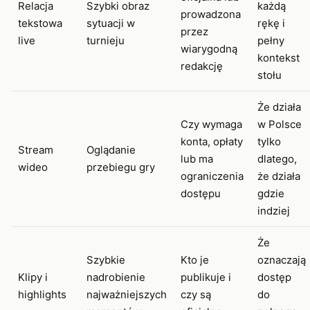
Relacja
Szybki obraz
każdą
prowadzona
tekstowa
sytuacji w
rękę i
przez
live
turnieju
pełny
wiarygodną
kontekst
redakcję
stołu
Że działa
Czy wymaga
w Polsce
konta, opłaty
tylko
Stream
Oglądanie
lub ma
dlatego,
wideo
przebiegu gry
ograniczenia
że działa
dostępu
gdzie
indziej
Że
Szybkie
Kto je
oznaczają
Klipy i
nadrobienie
publikuje i
dostęp
highlights
najważniejszych
czy są
do