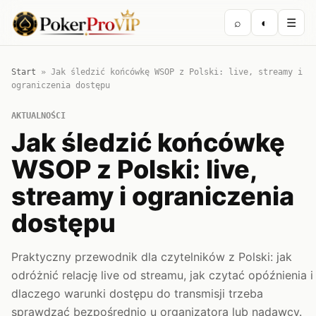
⌕
◐
☰
Start
»
Jak śledzić końcówkę WSOP z Polski: live, streamy i
ograniczenia dostępu
AKTUALNOŚCI
Jak śledzić końcówkę
WSOP z Polski: live,
streamy i ograniczenia
dostępu
Praktyczny przewodnik dla czytelników z Polski: jak
odróżnić relację live od streamu, jak czytać opóźnienia i
dlaczego warunki dostępu do transmisji trzeba
sprawdzać bezpośrednio u organizatora lub nadawcy.