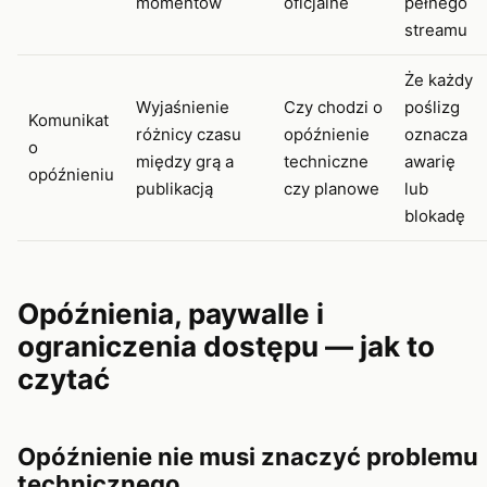
momentów
oficjalne
pełnego
streamu
Że każdy
Wyjaśnienie
Czy chodzi o
poślizg
Komunikat
różnicy czasu
opóźnienie
oznacza
o
między grą a
techniczne
awarię
opóźnieniu
publikacją
czy planowe
lub
blokadę
Opóźnienia, paywalle i
ograniczenia dostępu — jak to
czytać
Opóźnienie nie musi znaczyć problemu
technicznego