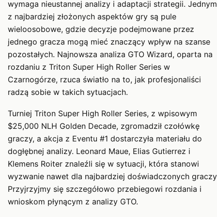
wymaga nieustannej analizy i adaptacji strategii. Jednym
z najbardziej złożonych aspektów gry są pule
wieloosobowe, gdzie decyzje podejmowane przez
jednego gracza mogą mieć znaczący wpływ na szanse
pozostałych. Najnowsza analiza GTO Wizard, oparta na
rozdaniu z Triton Super High Roller Series w
Czarnogórze, rzuca światło na to, jak profesjonaliści
radzą sobie w takich sytuacjach.
Turniej Triton Super High Roller Series, z wpisowym
$25,000 NLH Golden Decade, zgromadził czołówkę
graczy, a akcja z Eventu #1 dostarczyła materiału do
dogłębnej analizy. Leonard Maue, Elias Gutierrez i
Klemens Roiter znaleźli się w sytuacji, która stanowi
wyzwanie nawet dla najbardziej doświadczonych graczy
Przyjrzyjmy się szczegółowo przebiegowi rozdania i
wnioskom płynącym z analizy GTO.