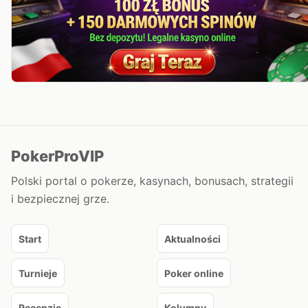
PokerProVIP
Polski portal o pokerze, kasynach, bonusach, strategii
i bezpiecznej grze.
Start
Aktualności
Turnieje
Poker online
Recenzje
Kolumny