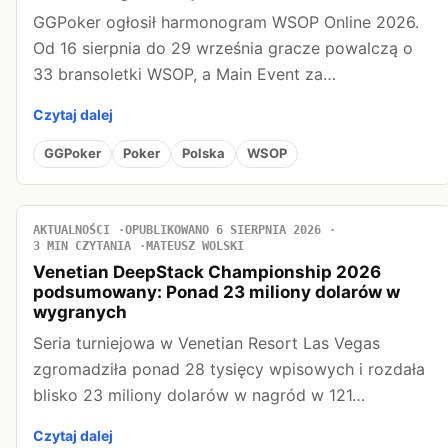
GGPoker ogłosił harmonogram WSOP Online 2026.
Od 16 sierpnia do 29 września gracze powalczą o
33 bransoletki WSOP, a Main Event za…
Czytaj dalej
GGPoker
Poker
Polska
WSOP
AKTUALNOŚCI
OPUBLIKOWANO 6 SIERPNIA 2026
3 MIN CZYTANIA
MATEUSZ WOLSKI
Venetian DeepStack Championship 2026
podsumowany: Ponad 23 miliony dolarów w
wygranych
Seria turniejowa w Venetian Resort Las Vegas
zgromadziła ponad 28 tysięcy wpisowych i rozdała
blisko 23 miliony dolarów w nagród w 121…
Czytaj dalej