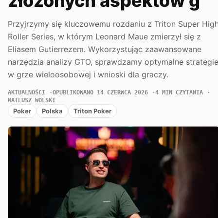
złożonych aspektów g
Przyjrzymy się kluczowemu rozdaniu z Triton Super Hig
Roller Series, w którym Leonard Maue zmierzył się z
Eliasem Gutierrezem. Wykorzystując zaawansowane
narzędzia analizy GTO, sprawdzamy optymalne strategi
w grze wieloosobowej i wnioski dla graczy.
AKTUALNOŚCI
OPUBLIKOWANO 14 CZERWCA 2026
4 MIN CZYTANIA
MATEUSZ WOLSKI
Poker
Polska
Triton Poker