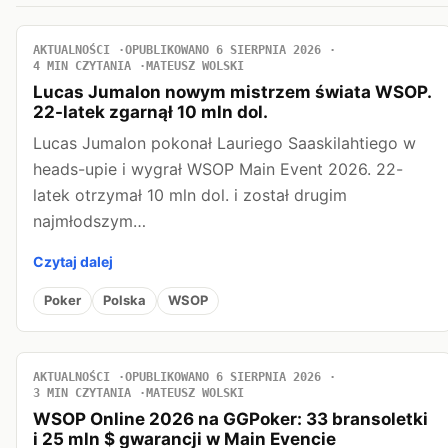
AKTUALNOŚCI
OPUBLIKOWANO 6 SIERPNIA 2026
4 MIN CZYTANIA
MATEUSZ WOLSKI
Lucas Jumalon nowym mistrzem świata WSOP.
22-latek zgarnął 10 mln dol.
Lucas Jumalon pokonał Lauriego Saaskilahtiego w
heads-upie i wygrał WSOP Main Event 2026. 22-
latek otrzymał 10 mln dol. i został drugim
najmłodszym…
Czytaj dalej
Poker
Polska
WSOP
AKTUALNOŚCI
OPUBLIKOWANO 6 SIERPNIA 2026
3 MIN CZYTANIA
MATEUSZ WOLSKI
WSOP Online 2026 na GGPoker: 33 bransoletki
i 25 mln $ gwarancji w Main Evencie