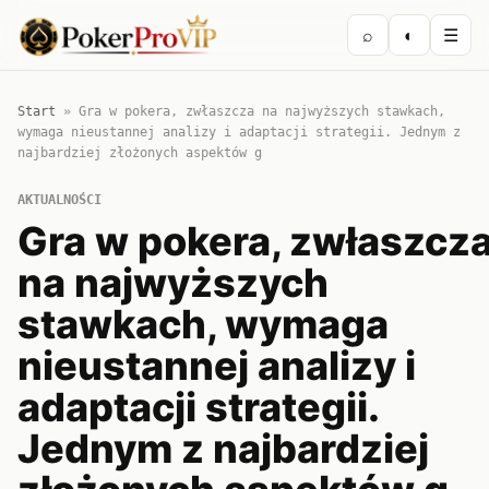
⌕
◐
☰
Start
»
Gra w pokera, zwłaszcza na najwyższych stawkach,
wymaga nieustannej analizy i adaptacji strategii. Jednym z
najbardziej złożonych aspektów g
AKTUALNOŚCI
Gra w pokera, zwłaszcz
na najwyższych
stawkach, wymaga
nieustannej analizy i
adaptacji strategii.
Jednym z najbardziej