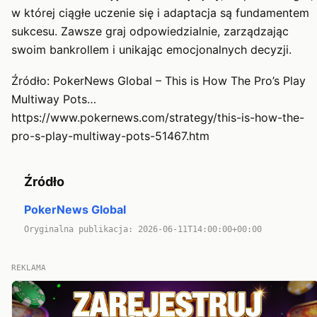
w której ciągłe uczenie się i adaptacja są fundamentem
sukcesu. Zawsze graj odpowiedzialnie, zarządzając
swoim bankrollem i unikając emocjonalnych decyzji.
Źródło: PokerNews Global – This is How The Pro’s Play
Multiway Pots…
https://www.pokernews.com/strategy/this-is-how-the-
pro-s-play-multiway-pots-51467.htm
Źródło
PokerNews Global
Oryginalna publikacja: 2026-06-11T14:00:00+00:00
REKLAMA