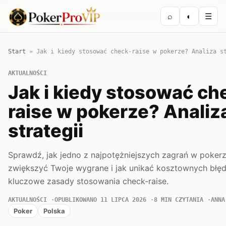
⌕
◐
☰
Start
»
Jak i kiedy stosować check-raise w pokerze? Analiza s
AKTUALNOŚCI
Jak i kiedy stosować ch
raise w pokerze? Analiz
strategii
Sprawdź, jak jedno z najpotężniejszych zagrań w poker
zwiększyć Twoje wygrane i jak unikać kosztownych błę
kluczowe zasady stosowania check-raise.
AKTUALNOŚCI
OPUBLIKOWANO 11 LIPCA 2026
8 MIN CZYTANIA
ANNA
Poker
Polska