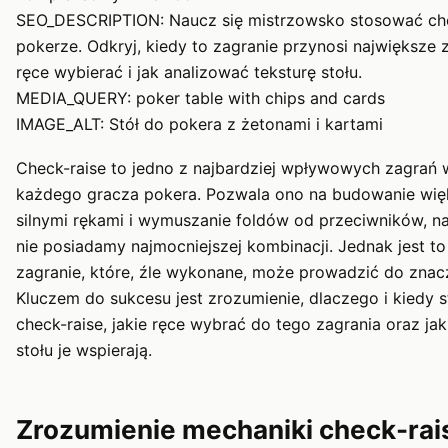
SEO_DESCRIPTION: Naucz się mistrzowsko stosować ch
pokerze. Odkryj, kiedy to zagranie przynosi największe z
ręce wybierać i jak analizować teksturę stołu.
MEDIA_QUERY: poker table with chips and cards
IMAGE_ALT: Stół do pokera z żetonami i kartami
Check-raise to jedno z najbardziej wpływowych zagrań 
każdego gracza pokera. Pozwala ono na budowanie wię
silnymi rękami i wymuszanie foldów od przeciwników, n
nie posiadamy najmocniejszej kombinacji. Jednak jest t
zagranie, które, źle wykonane, może prowadzić do znacz
Kluczem do sukcesu jest zrozumienie, dlaczego i kiedy 
check-raise, jakie ręce wybrać do tego zagrania oraz jak
stołu je wspierają.
Zrozumienie mechaniki check-rai