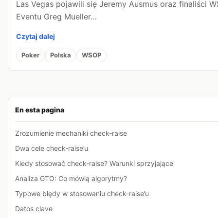
Las Vegas pojawili się Jeremy Ausmus oraz finaliści 
Eventu Greg Mueller…
Czytaj dalej
Poker
Polska
WSOP
En esta pagina
Zrozumienie mechaniki check-raise
Dwa cele check-raise’u
Kiedy stosować check-raise? Warunki sprzyjające
Analiza GTO: Co mówią algorytmy?
Typowe błędy w stosowaniu check-raise’u
Datos clave