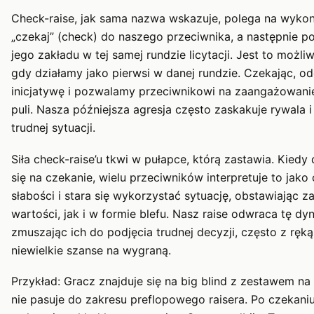
Check-raise, jak sama nazwa wskazuje, polega na wykon
„czekaj” (check) do naszego przeciwnika, a następnie po
jego zakładu w tej samej rundzie licytacji. Jest to możli
gdy działamy jako pierwsi w danej rundzie. Czekając, o
inicjatywę i pozwalamy przeciwnikowi na zaangażowan
puli. Nasza późniejsza agresja często zaskakuje rywala 
trudnej sytuacji.
Siła check-raise’u tkwi w pułapce, którą zastawia. Kied
się na czekanie, wielu przeciwników interpretuje to jako
słabości i stara się wykorzystać sytuację, obstawiając z
wartości, jak i w formie blefu. Nasz raise odwraca tę dy
zmuszając ich do podjęcia trudnej decyzji, często z ręką
niewielkie szanse na wygraną.
Przykład: Gracz znajduje się na big blind z zestawem na 
nie pasuje do zakresu preflopowego raisera. Po czekani