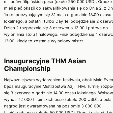
milionów filipińskich peso (około 250 000 USD). Gracze
mieli pięć okazji do zakwalifikowania się do Dnia 2, z D
1a rozpoczynającym się 31 maja o godzinie 13:00 czasu
lokalnego, a ostatni, turbo Day 1e, odbędzie się 2 czerw
Dzień 2 rozpocznie się 3 czerwca o 13:00 i potrwa do
wyłonienia stołu finałowego. Finał odbędzie się 4 czerw
13:00, kiedy to zostanie wyłoniony mistrz.
Inauguracyjne THM Asian
Championship
Najważniejszym wydarzeniem festiwalu, obok Main Even
będą inauguracyjne Mistrzostwa Azji THM. Turniej rozpo
się 3 czerwca o godzinie 14:00 czasu lokalnego. Wpiso
wynosi 12 000 filipińskich peso (około 200 USD), a pula
nagród jest gwarantowana na poziomie 3 000 000
filipińskich peso (około 50 000 USD). Drugi i ostatni dzi