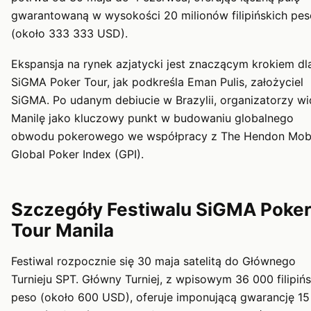
gwarantowaną w wysokości 20 milionów filipińskich pes
(około 333 333 USD).
Ekspansja na rynek azjatycki jest znaczącym krokiem dl
SiGMA Poker Tour, jak podkreśla Eman Pulis, założyciel
SiGMA. Po udanym debiucie w Brazylii, organizatorzy w
Manilę jako kluczowy punkt w budowaniu globalnego
obwodu pokerowego we współpracy z The Hendon Mob
Global Poker Index (GPI).
Szczegóły Festiwalu SiGMA Poke
Tour Manila
Festiwal rozpocznie się 30 maja satelitą do Głównego
Turnieju SPT. Główny Turniej, z wpisowym 36 000 filipiń
peso (około 600 USD), oferuje imponującą gwarancję 15