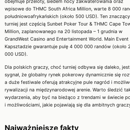
obejmuje przeloty, siedem nocy zakwaterowania oraz
wpisowe do THMC South Africa Million, warte 8 000 ra
południowoafrykańskich (około 500 USD). Ten znaczący
turniej jest częścią Sunbet Poker Tour & THMC Cape To
Million, zaplanowanego na 20 listopada – 1 grudnia w
GrandWest Casino and Entertainment World. Main Event
Kapsztadzie gwarantuje pulę 4 000 000 randów (około 
000 USD).
Dla polskich graczy, choć turniej odbywa się daleko, jest
sygnał, że globalny rynek pokerowy dynamicznie się roz
a duże festiwale oferują atrakcyjne pule nagród i możliw
rywalizacji na międzynarodowej arenie. Warto śledzić ta
wydarzenia, aby być na bieżąco z trendami w świecie p
i możliwościami, jakie pojawiają się dla ambitnych gracz
Najważniejsze fakty