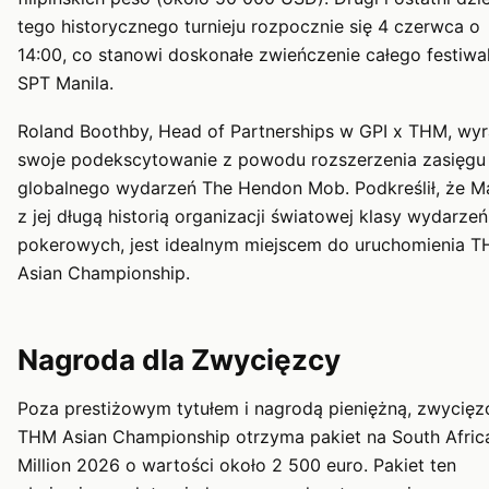
tego historycznego turnieju rozpocznie się 4 czerwca o
14:00, co stanowi doskonałe zwieńczenie całego festiwa
SPT Manila.
Roland Boothby, Head of Partnerships w GPI x THM, wyr
swoje podekscytowanie z powodu rozszerzenia zasięgu
globalnego wydarzeń The Hendon Mob. Podkreślił, że Ma
z jej długą historią organizacji światowej klasy wydarzeń
pokerowych, jest idealnym miejscem do uruchomienia 
Asian Championship.
Nagroda dla Zwycięzcy
Poza prestiżowym tytułem i nagrodą pieniężną, zwycięz
THM Asian Championship otrzyma pakiet na South Afric
Million 2026 o wartości około 2 500 euro. Pakiet ten