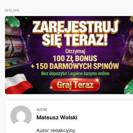
REKLAMA
AUTOR
Mateusz Wolski
Autor redakcyjny.