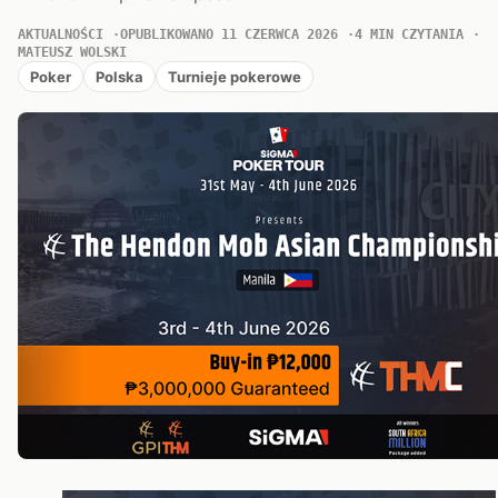
AKTUALNOŚCI
OPUBLIKOWANO 11 CZERWCA 2026
4 MIN CZYTANIA
MATEUSZ WOLSKI
Poker
Polska
Turnieje pokerowe