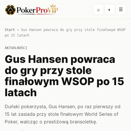
⌕
◐
☰
Start
»
Gus Hansen powraca do gry przy stole finałowym WSOP
po 15 latach
AKTUALNOŚCI
Gus Hansen powraca
do gry przy stole
finałowym WSOP po 15
latach
Duński pokerzysta, Gus Hansen, po raz pierwszy od
15 lat zasiada przy stole finałowym World Series of
Poker, walcząc o prestiżową bransoletkę.