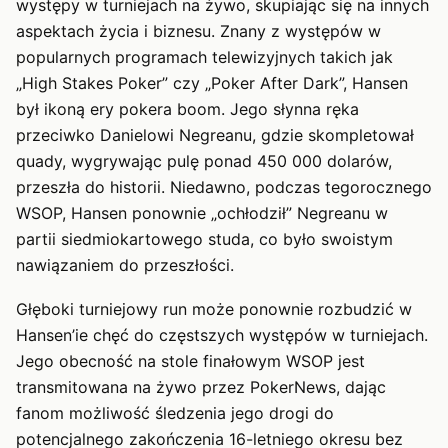
występy w turniejach na żywo, skupiając się na innych
aspektach życia i biznesu. Znany z występów w
popularnych programach telewizyjnych takich jak
„High Stakes Poker” czy „Poker After Dark”, Hansen
był ikoną ery pokera boom. Jego słynna ręka
przeciwko Danielowi Negreanu, gdzie skompletował
quady, wygrywając pulę ponad 450 000 dolarów,
przeszła do historii. Niedawno, podczas tegorocznego
WSOP, Hansen ponownie „ochłodził” Negreanu w
partii siedmiokartowego studa, co było swoistym
nawiązaniem do przeszłości.
Głęboki turniejowy run może ponownie rozbudzić w
Hansen’ie chęć do częstszych występów w turniejach.
Jego obecność na stole finałowym WSOP jest
transmitowana na żywo przez PokerNews, dając
fanom możliwość śledzenia jego drogi do
potencjalnego zakończenia 16-letniego okresu bez