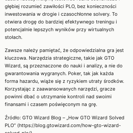
głębiej rozumieć zawiłości PLO, bez konieczności
inwestowania w drogie i czasochłonne solvery. To
otwiera drogę do bardziej efektywnego treningu i
potencjalnie lepszych wyników przy wirtualnych
stołach.
Zawsze należy pamiętać, że odpowiedzialna gra jest
kluczowa. Narzędzia strategiczne, takie jak GTO
Wizard, są przeznaczone do nauki i analizy, a nie do
gwarantowania wygranych. Poker, tak jak każda
forma hazardu, wiąże się z ryzykiem utraty środków.
Korzystając z zaawansowanych narzędzi, gracze
powinni dbać o utrzymanie kontroli nad swoimi
finansami i czasem poświęconym na grę.
Źródło: GTO Wizard Blog – „How GTO Wizard Solved
PLO” (https://blog.gtowizard.com/how-gto-wizard-
solved-plo/)