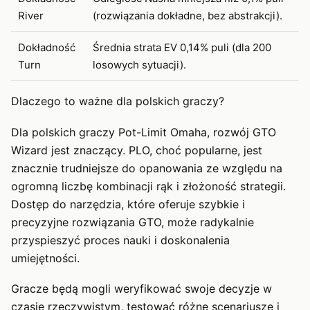
River
(rozwiązania dokładne, bez abstrakcji).
Dokładność
Średnia strata EV 0,14% puli (dla 200
Turn
losowych sytuacji).
Dlaczego to ważne dla polskich graczy?
Dla polskich graczy Pot-Limit Omaha, rozwój GTO
Wizard jest znaczący. PLO, choć popularne, jest
znacznie trudniejsze do opanowania ze względu na
ogromną liczbę kombinacji rąk i złożoność strategii.
Dostęp do narzędzia, które oferuje szybkie i
precyzyjne rozwiązania GTO, może radykalnie
przyspieszyć proces nauki i doskonalenia
umiejętności.
Gracze będą mogli weryfikować swoje decyzje w
czasie rzeczywistym, testować różne scenariusze i