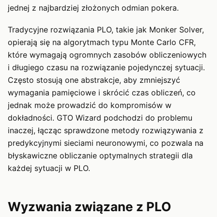
jednej z najbardziej złożonych odmian pokera.
Tradycyjne rozwiązania PLO, takie jak Monker Solver,
opierają się na algorytmach typu Monte Carlo CFR,
które wymagają ogromnych zasobów obliczeniowych
i długiego czasu na rozwiązanie pojedynczej sytuacji.
Często stosują one abstrakcje, aby zmniejszyć
wymagania pamięciowe i skrócić czas obliczeń, co
jednak może prowadzić do kompromisów w
dokładności. GTO Wizard podchodzi do problemu
inaczej, łącząc sprawdzone metody rozwiązywania z
predykcyjnymi sieciami neuronowymi, co pozwala na
błyskawiczne obliczanie optymalnych strategii dla
każdej sytuacji w PLO.
Wyzwania związane z PLO