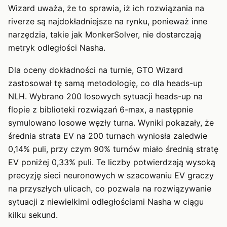
Wizard uważa, że to sprawia, iż ich rozwiązania na
riverze są najdokładniejsze na rynku, ponieważ inne
narzędzia, takie jak MonkerSolver, nie dostarczają
metryk odległości Nasha.
Dla oceny dokładności na turnie, GTO Wizard
zastosował tę samą metodologię, co dla heads-up
NLH. Wybrano 200 losowych sytuacji heads-up na
flopie z biblioteki rozwiązań 6-max, a następnie
symulowano losowe węzły turna. Wyniki pokazały, że
średnia strata EV na 200 turnach wyniosła zaledwie
0,14% puli, przy czym 90% turnów miało średnią stratę
EV poniżej 0,33% puli. Te liczby potwierdzają wysoką
precyzję sieci neuronowych w szacowaniu EV graczy
na przyszłych ulicach, co pozwala na rozwiązywanie
sytuacji z niewielkimi odległościami Nasha w ciągu
kilku sekund.