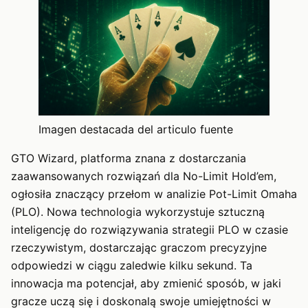
Imagen destacada del articulo fuente
GTO Wizard, platforma znana z dostarczania
zaawansowanych rozwiązań dla No-Limit Hold’em,
ogłosiła znaczący przełom w analizie Pot-Limit Omaha
(PLO). Nowa technologia wykorzystuje sztuczną
inteligencję do rozwiązywania strategii PLO w czasie
rzeczywistym, dostarczając graczom precyzyjne
odpowiedzi w ciągu zaledwie kilku sekund. Ta
innowacja ma potencjał, aby zmienić sposób, w jaki
gracze uczą się i doskonalą swoje umiejętności w