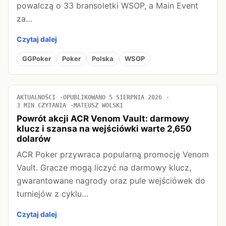
powalczą o 33 bransoletki WSOP, a Main Event
za…
Czytaj dalej
GGPoker
Poker
Polska
WSOP
AKTUALNOŚCI
OPUBLIKOWANO 5 SIERPNIA 2026
3 MIN CZYTANIA
MATEUSZ WOLSKI
Powrót akcji ACR Venom Vault: darmowy
klucz i szansa na wejściówki warte 2,650
dolarów
ACR Poker przywraca popularną promocję Venom
Vault. Gracze mogą liczyć na darmowy klucz,
gwarantowane nagrody oraz pule wejściówek do
turniejów z cyklu…
Czytaj dalej