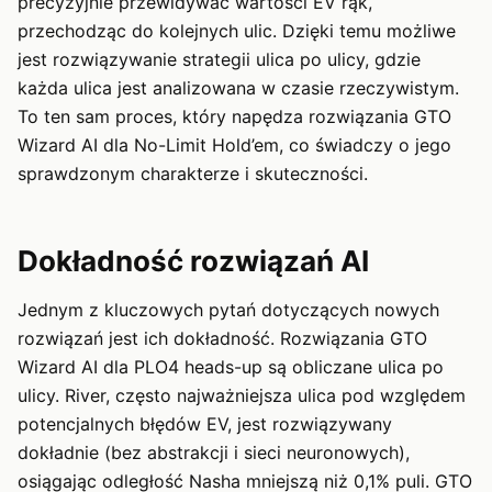
precyzyjnie przewidywać wartości EV rąk,
przechodząc do kolejnych ulic. Dzięki temu możliwe
jest rozwiązywanie strategii ulica po ulicy, gdzie
każda ulica jest analizowana w czasie rzeczywistym.
To ten sam proces, który napędza rozwiązania GTO
Wizard AI dla No-Limit Hold’em, co świadczy o jego
sprawdzonym charakterze i skuteczności.
Dokładność rozwiązań AI
Jednym z kluczowych pytań dotyczących nowych
rozwiązań jest ich dokładność. Rozwiązania GTO
Wizard AI dla PLO4 heads-up są obliczane ulica po
ulicy. River, często najważniejsza ulica pod względem
potencjalnych błędów EV, jest rozwiązywany
dokładnie (bez abstrakcji i sieci neuronowych),
osiągając odległość Nasha mniejszą niż 0,1% puli. GTO