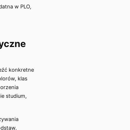
ydatna w PLO,
tyczne
leźć konkretne
lorów, klas
worzenia
ie studium,
ązywania
odstaw.