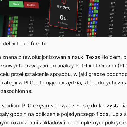
del articulo fuente
 znana z rewolucjonizowania nauki Texas Hold’em, og
sowych rozwiązań do analizy Pot-Limit Omaha (PL
celu przekształcenie sposobu, w jaki gracze podchod
rategii w PLO, oferując narzędzia, które dotychczas
czasochłonne.
 studium PLO często sprowadzało się do korzystania
ały godzin na obliczenie pojedynczego flopa, lub z 
nymi rozmiarami zakładów i niekompletnym pokryciem