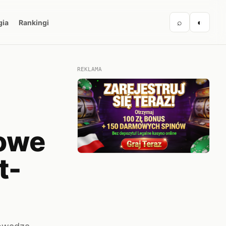
⌕
◐
gia
Rankingi
REKLAMA
Nowe
t-