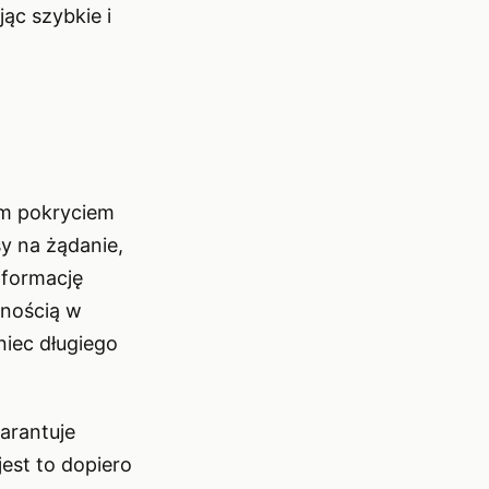
ąc szybkie i
ym pokryciem
y na żądanie,
nformację
dnością w
iec długiego
arantuje
jest to dopiero