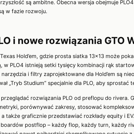
przyszłość są ambitne. Obecna wersja obejmuje PLO4
są w fazie rozwoju.
LO i nowe rozwiązania GTO 
Texas Hold’em, gdzie prosta siatka 13×13 może pok
 w PLO4 istnieją setki tysięcy kombinacji rąk starto
 narzędzia i filtry zaprojektowane dla Hold’em są ni
ł „Tryb Studium” specjalnie dla PLO, aby sprostać te
przeglądać rozwiązania PLO od preflopu do rivera.
 metryki, porównywać zakresy, stosować kompleksowe f
, a także graficznie przedstawiać rozkłady equity i EV
 boardów postflop – każdy flop, każdy turn, każdy riv
izować nawet najbardziej skomplikowane sytuacje z