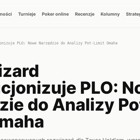
lności
Turnieje
Poker online
Recenzje
Kolumny
Strate
onizuje PLO: Nowe Narzędzie do Analizy Pot-Limit Omaha
zard
cjonizuje PLO: 
ie do Analizy Po
Omaha