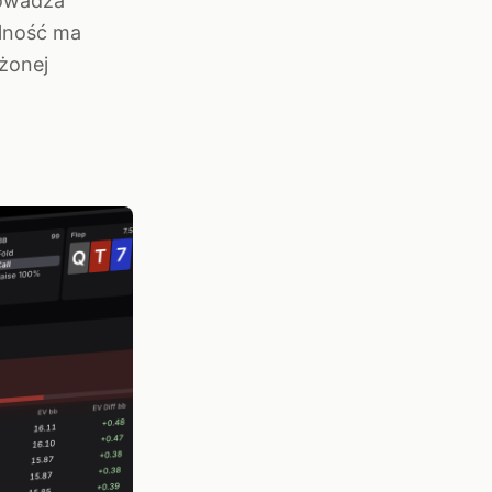
rowadza
alność ma
ożonej