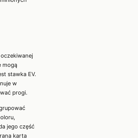
, oczekiwanej
ze mogą
jest stawka EV.
inuje w
wać progi.
ą grupować
oloru,
żda jego część
rana karta