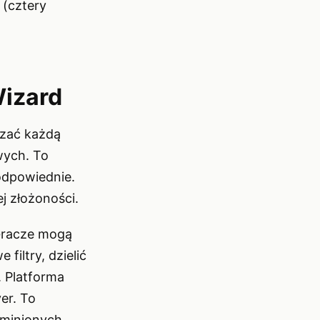
 (cztery
Wizard
azać każdą
wych. To
eodpowiednie.
j złożoności.
 Gracze mogą
iltry, dzielić
. Platforma
er. To
 minionych