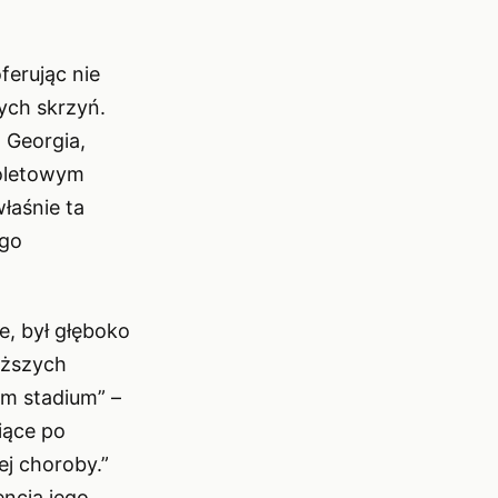
ferując nie
ych skrzyń.
 Georgia,
ioletowym
łaśnie ta
ego
e, był głęboko
iższych
cim stadium” –
iące po
ej choroby.”
ncją jego