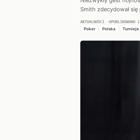
Niezwykły gest hojnośc
Smith zdecydował się 
AKTUALNOŚCI
OPUBLIKOWANO 1
Poker
Polska
Turniej