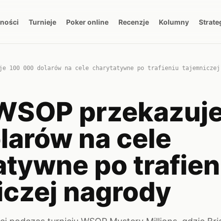
lności
Turnieje
Poker online
Recenzje
Kolumny
Strate
je 100 000 dolarów na cele charytatywne po trafieniu tajemniczej
WSOP przekazuje
larów na cele
atywne po trafien
iczej nagrody