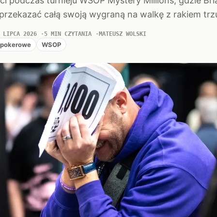
i podczas turnieju WSOP Mystery Millions, gdzie Bria
przekazać całą swoją wygraną na walkę z rakiem trzu
 LIPCA 2026
5 MIN CZYTANIA
MATEUSZ WOLSKI
e pokerowe
WSOP