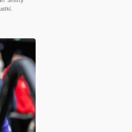
n 'Smitty'
stki.