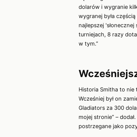
dolarów i wygranie kil
wygranej była częścią 
najlepszej 'słonecznej
turniejach, 8 razy do
w tym.”
Wcześniejsz
Historia Smitha to nie
Wcześniej był on zam
Gladiators za 300 dol
mojej stronie” – dod
postrzegane jako poz