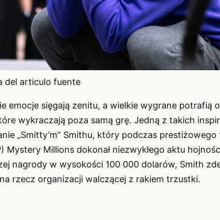
del articulo fuente
e emocje sięgają zenitu, a wielkie wygrane potrafią 
 które wykraczają poza samą grę. Jedną z takich inspi
ianie „Smitty’m” Smithu, który podczas prestiżowego 
) Mystery Millions dokonał niezwykłego aktu hojnośc
zej nagrody w wysokości 100 000 dolarów, Smith zd
a rzecz organizacji walczącej z rakiem trzustki.