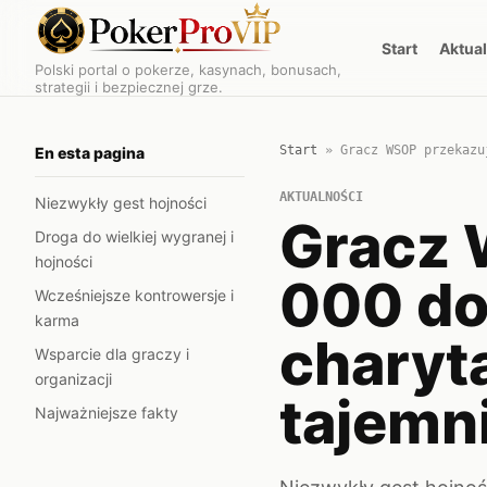
Start
Aktua
Polski portal o pokerze, kasynach, bonusach,
strategii i bezpiecznej grze.
Start
»
Gracz WSOP przekazu
En esta pagina
AKTUALNOŚCI
Niezwykły gest hojności
Gracz 
Droga do wielkiej wygranej i
hojności
000 do
Wcześniejsze kontrowersje i
karma
charyt
Wsparcie dla graczy i
organizacji
tajemn
Najważniejsze fakty