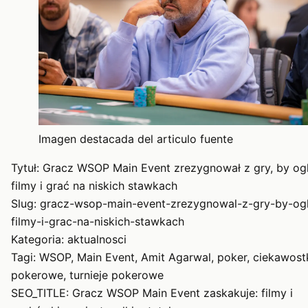
Imagen destacada del articulo fuente
Tytuł: Gracz WSOP Main Event zrezygnował z gry, by og
filmy i grać na niskich stawkach
Slug: gracz-wsop-main-event-zrezygnowal-z-gry-by-og
filmy-i-grac-na-niskich-stawkach
Kategoria: aktualnosci
Tagi: WSOP, Main Event, Amit Agarwal, poker, ciekawost
pokerowe, turnieje pokerowe
SEO_TITLE: Gracz WSOP Main Event zaskakuje: filmy i