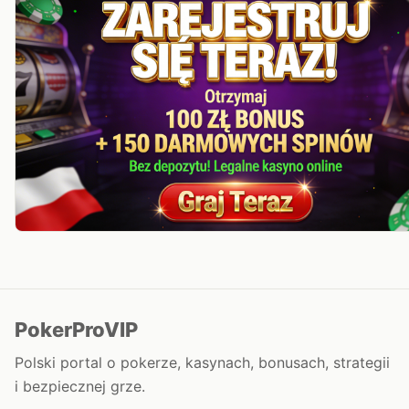
PokerProVIP
Polski portal o pokerze, kasynach, bonusach, strategii
i bezpiecznej grze.