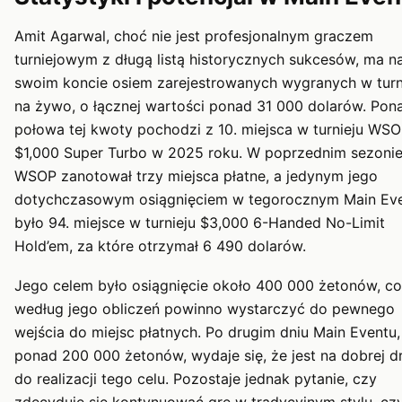
Amit Agarwal, choć nie jest profesjonalnym graczem
turniejowym z długą listą historycznych sukcesów, ma n
swoim koncie osiem zarejestrowanych wygranych w turn
na żywo, o łącznej wartości ponad 31 000 dolarów. Pon
połowa tej kwoty pochodzi z 10. miejsca w turnieju WS
$1,000 Super Turbo w 2025 roku. W poprzednim sezoni
WSOP zanotował trzy miejsca płatne, a jedynym jego
dotychczasowym osiągnięciem w tegorocznym Main Ev
było 94. miejsce w turnieju $3,000 6-Handed No-Limit
Hold’em, za które otrzymał 6 490 dolarów.
Jego celem było osiągnięcie około 400 000 żetonów, co
według jego obliczeń powinno wystarczyć do pewnego
wejścia do miejsc płatnych. Po drugim dniu Main Eventu,
ponad 200 000 żetonów, wydaje się, że jest na dobrej d
do realizacji tego celu. Pozostaje jednak pytanie, czy