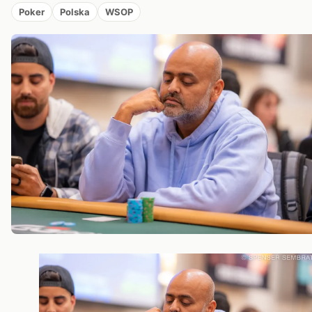
Poker
Polska
WSOP