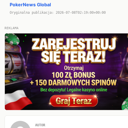
PokerNews Global
Oryginalna publikacja: 2026-07-08T02:19:00+00:00
REKLAMA
AUTOR