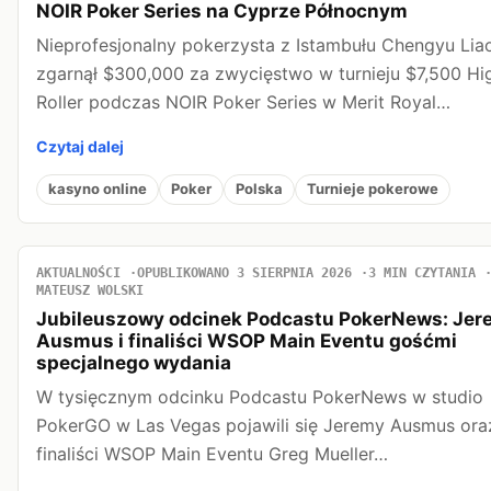
NOIR Poker Series na Cyprze Północnym
Nieprofesjonalny pokerzysta z Istambułu Chengyu Lia
zgarnął $300,000 za zwycięstwo w turnieju $7,500 Hi
Roller podczas NOIR Poker Series w Merit Royal…
Czytaj dalej
kasyno online
Poker
Polska
Turnieje pokerowe
AKTUALNOŚCI
OPUBLIKOWANO 3 SIERPNIA 2026
3 MIN CZYTANIA
MATEUSZ WOLSKI
Jubileuszowy odcinek Podcastu PokerNews: Jer
Ausmus i finaliści WSOP Main Eventu gośćmi
specjalnego wydania
W tysięcznym odcinku Podcastu PokerNews w studio
PokerGO w Las Vegas pojawili się Jeremy Ausmus ora
finaliści WSOP Main Eventu Greg Mueller…