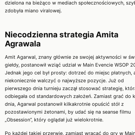
dzielona na bieżąco w mediach społecznościowych, sz
zdobyła miano viralowej.
Niecodzienna strategia Amita
Agrawala
Amit Agarwal, znany głównie ze swojej aktywności w św
giełdy, postanowił wziąć udział w Main Evencie WSOP 2
Jednak jego cel był prosty: dotrzeć do miejsc płatnych, 
niekoniecznie walczyć o najwyższe pozycje. Już od
pierwszego dnia turnieju zaczął stosować strategię, któr
odbiegała od standardowych założeń. Zamiast grać do 
dnia, Agarwal postanowił kilkakrotnie opuścić stół z
pozostawionymi żetonami, by udać się na seanse filmu
„Obsession”, który oglądał już wielokrotnie.
Po każdej takiej przerwie, zamiast wracać do gry w Mai