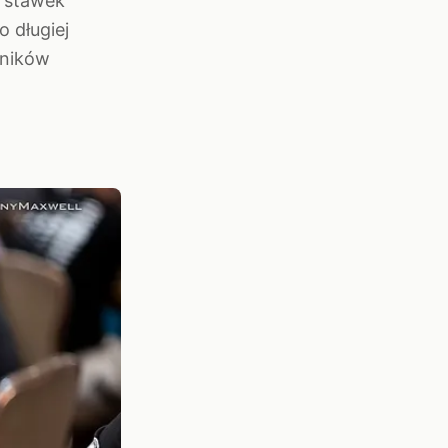
h stawek
 długiej
wników