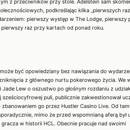
dnym z przeciwników przy stole. Adelstein sam skome
ołecznościowych, podkreślając kilka „pierwszych ra
arzeniem: pierwszy występ w The Lodge, pierwszy 
i pierwszy raz przy kartach od ponad roku.
e może być opowiedziany bez nawiązania do wydarze
zniknięcia z głównego nurtu pokerowego życia. We 
i Jade Lew o oszustwo po głośnym rozdaniu z udział
j sześciocyfrowej puli, publicznie zakwestionował uc
o zbanowaniem go przez Hustler Casino Live. Od tam
ę sporadycznie, mimo że przed wspomnianą aferą był
o gracza w historii HCL. Obecnie pracuje nad swoimi