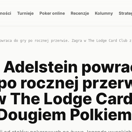
lności
Turnieje
Poker online
Recenzje
Kolumny
Strate
owraca do gry po rocznej przerwie. Zagra w The Lodge Card Club z
t Adelstein powr
po rocznej przer
w The Lodge Car
 Dougiem Polkiem