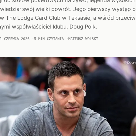
cji od stołów pokerowych na żywo, legenda wysokic
wiedział swój wielki powrót. Jego pierwszy występ po
 w The Lodge Card Club w Teksasie, a wśród przeci
nymi współwłaściciel klubu, Doug Polk.
1 CZERWCA 2026
5 MIN CZYTANIA
MATEUSZ WOLSKI