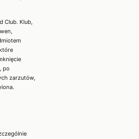
 Club. Klub,
Owen,
edmiotem
które
mknięcie
, po
nych zarzutów,
wiona.
zczególnie