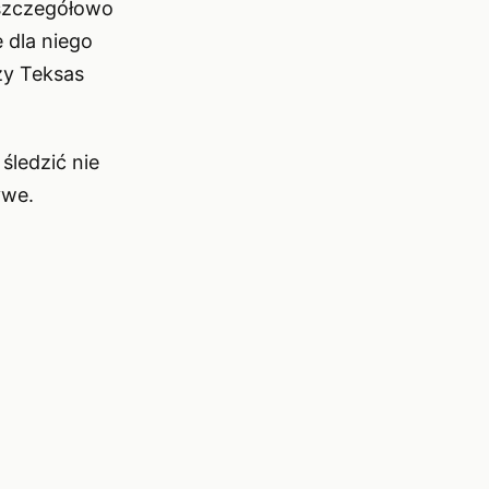
 szczegółowo
 dla niego
zy Teksas
śledzić nie
ywe.