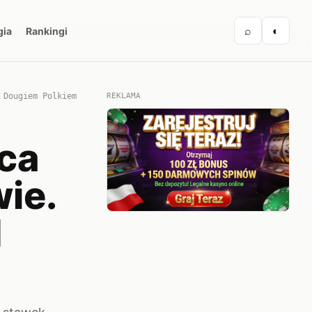
⌕
◐
gia
Rankingi
 Dougiem Polkiem
REKLAMA
aca
wie.
d