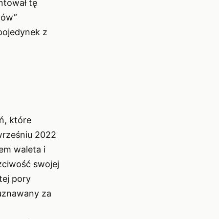
ntował tę
zów”
pojedynek z
ń, które
wrześniu 2022
em waleta i
zciwość swojej
tej pory
 uznawany za