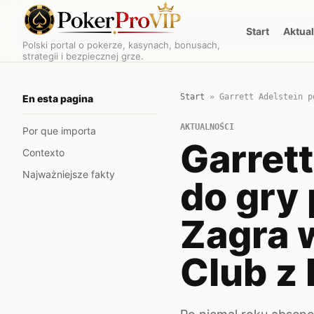
Start
Aktua
Polski portal o pokerze, kasynach, bonusach,
strategii i bezpiecznej grze.
Start
»
Garrett Adelstein p
En esta pagina
AKTUALNOŚCI
Por que importa
Garret
Contexto
Najważniejsze fakty
do gry 
Zagra 
Club z