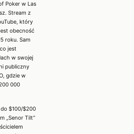
of Poker w Las
sz. Stream z
ouTube, który
jest obecność
25 roku. Sam
co jest
łach w swojej
ni publiczny
O, gdzie w
 200 000
a do $100/$200
m „Senor Tilt”
ścicielem