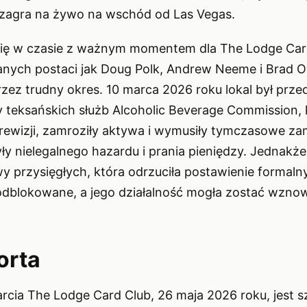
y zagra na żywo na wschód od Las Vegas.
się w czasie z ważnym momentem dla The Lodge Card
anych postaci jak Doug Polk, Andrew Neeme i Brad 
zez trudny okres. 10 marca 2026 roku lokal był prz
 teksańskich służb Alcoholic Beverage Commission, 
ewizji, zamroziły aktywa i wymusiły tymczasowe za
ły nielegalnego hazardu i prania pieniędzy. Jednakże
wy przysięgłych, która odrzuciła postawienie formal
odblokowane, a jego działalność mogła zostać wzno
orta
ia The Lodge Card Club, 26 maja 2026 roku, jest s