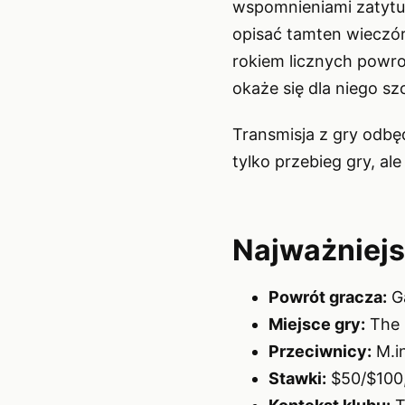
wspomnieniami zatytu
opisać tamten wieczór
rokiem licznych powro
okaże się dla niego sz
Transmisja z gry odbęd
tylko przebieg gry, al
Najważniejs
Powrót gracza:
Ga
Miejsce gry:
The 
Przeciwnicy:
M.in
Stawki:
$50/$100,