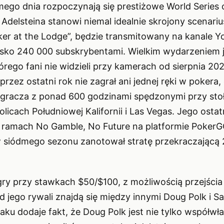
ego dnia rozpoczynają się prestiżowe World Series 
Adelsteina stanowi niemal idealnie skrojony scenariu
ker at the Lodge”, będzie transmitowany na kanale Y
isko 240 000 subskrybentami. Wielkim wydarzeniem 
órego fani nie widzieli przy kamerach od sierpnia 20
przez ostatni rok nie zagrał ani jednej ręki w pokera, 
 gracza z ponad 600 godzinami spędzonymi przy sto
olicach Południowej Kalifornii i Las Vegas. Jego ostat
 ramach No Gamble, No Future na platformie PokerG
w siódmego sezonu zanotował stratę przekraczającą
gry przy stawkach $50/$100, z możliwością przejści
 jego rywali znajdą się między innymi Doug Polk i Sa
ku dodaje fakt, że Doug Polk jest nie tylko współwła