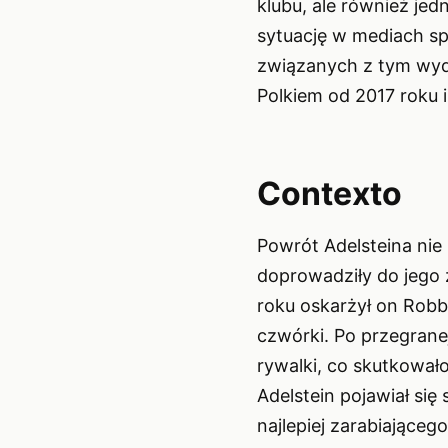
klubu, ale również je
sytuację w mediach sp
związanych z tym wyd
Polkiem od 2017 roku 
Contexto
Powrót Adelsteina ni
doprowadziły do jego 
roku oskarżył on Robb
czwórki. Po przegrane
rywalki, co skutkował
Adelstein pojawiał si
najlepiej zarabiająceg