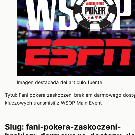
Imagen destacada del articulo fuente
Tytuł: Fani pokera zaskoczeni brakiem darmowego dost
kluczowych transmisji z WSOP Main Event
Slug: fani-pokera-zaskoczeni-