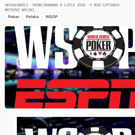
AKTUALNOŚCI
OPUBLIKOWANO 8 LIPCA 2026
5 MIN CZYTANIA
MATEUSZ WOLSKI
Poker
Polska
WSOP