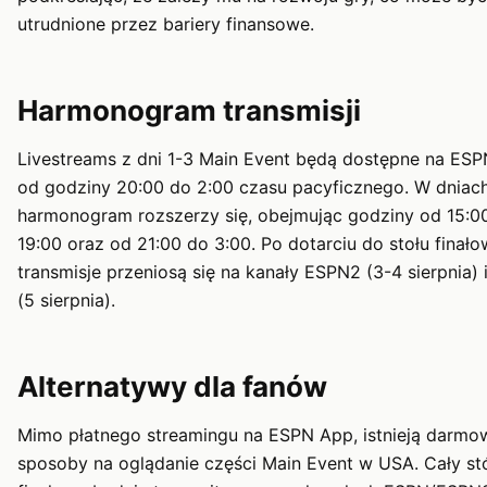
utrudnione przez bariery finansowe.
Harmonogram transmisji
Livestreams z dni 1-3 Main Event będą dostępne na ES
od godziny 20:00 do 2:00 czasu pacyficznego. W dniac
harmonogram rozszerzy się, obejmując godziny od 15:0
19:00 oraz od 21:00 do 3:00. Po dotarciu do stołu finał
transmisje przeniosą się na kanały ESPN2 (3-4 sierpnia)
(5 sierpnia).
Alternatywy dla fanów
Mimo płatnego streamingu na ESPN App, istnieją darmo
sposoby na oglądanie części Main Event w USA. Cały st