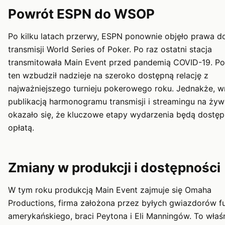
Powrót ESPN do WSOP
Po kilku latach przerwy, ESPN ponownie objęło prawa d
transmisji World Series of Poker. Po raz ostatni stacja
transmitowała Main Event przed pandemią COVID-19. P
ten wzbudził nadzieje na szeroko dostępną relację z
najważniejszego turnieju pokerowego roku. Jednakże, w
publikacją harmonogramu transmisji i streamingu na żyw
okazało się, że kluczowe etapy wydarzenia będą dostęp
opłatą.
Zmiany w produkcji i dostępności
W tym roku produkcją Main Event zajmuje się Omaha
Productions, firma założona przez byłych gwiazdorów f
amerykańskiego, braci Peytona i Eli Manningów. To właśn