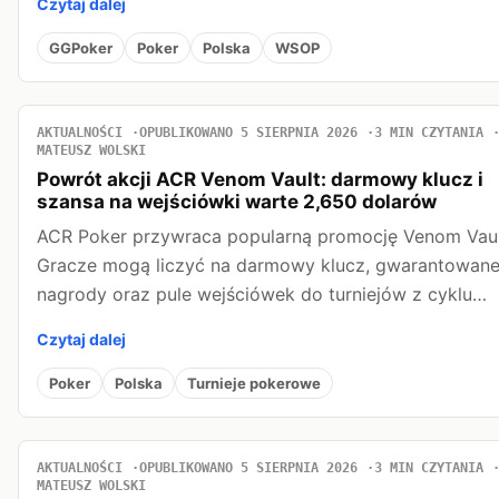
Czytaj dalej
GGPoker
Poker
Polska
WSOP
AKTUALNOŚCI
OPUBLIKOWANO 5 SIERPNIA 2026
3 MIN CZYTANIA
MATEUSZ WOLSKI
Powrót akcji ACR Venom Vault: darmowy klucz i
szansa na wejściówki warte 2,650 dolarów
ACR Poker przywraca popularną promocję Venom Vaul
Gracze mogą liczyć na darmowy klucz, gwarantowan
nagrody oraz pule wejściówek do turniejów z cyklu…
Czytaj dalej
Poker
Polska
Turnieje pokerowe
AKTUALNOŚCI
OPUBLIKOWANO 5 SIERPNIA 2026
3 MIN CZYTANIA
MATEUSZ WOLSKI