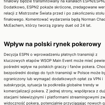
finałowy będzie transmitowany na kanałach ESPN/ESPN
Dodatkowo, ESPN2 pokaże skrócone, zredagowane wer
relacji z Mistrzostw Świata przed i po zakończeniu stołu
finałowego. Komentować wydarzenia będą Norman Chad
McEachern, którzy tworzą zgrany duet od 24 lat.
Wpływ na polski rynek pokerowy
Decyzja ESPN o wprowadzeniu płatnych transmisji z
kluczowych etapów WSOP Main Event może mieć pewie
pośredni wpływ na polskich graczy i fanów pokera. Cho
bezpośredni dostęp do tych transmisji w Polsce może b
ograniczony lub wymagać dodatkowych opłat za VPN i
subskrypcje, sytuacja ta podkreśla globalne trendy w
komercjalizacji pokera. Z jednej strony, współpraca z d
stacjami telewizyjnymi i platformami streamingowymi z
widoczność pokera, potencjalnie przyciągając nowych g