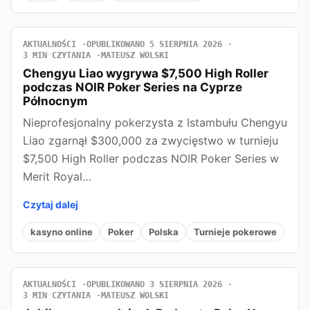
AKTUALNOŚCI
OPUBLIKOWANO 5 SIERPNIA 2026
3 MIN CZYTANIA
MATEUSZ WOLSKI
Chengyu Liao wygrywa $7,500 High Roller
podczas NOIR Poker Series na Cyprze
Północnym
Nieprofesjonalny pokerzysta z Istambułu Chengyu
Liao zgarnął $300,000 za zwycięstwo w turnieju
$7,500 High Roller podczas NOIR Poker Series w
Merit Royal…
Czytaj dalej
kasyno online
Poker
Polska
Turnieje pokerowe
AKTUALNOŚCI
OPUBLIKOWANO 3 SIERPNIA 2026
3 MIN CZYTANIA
MATEUSZ WOLSKI