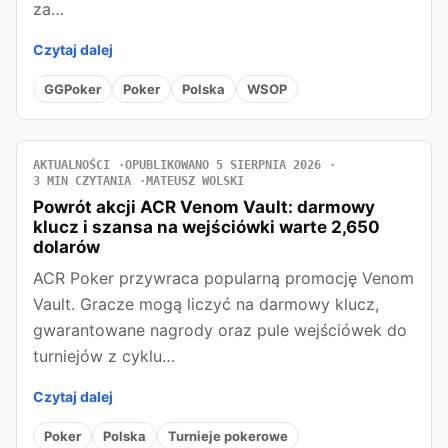
za…
Czytaj dalej
GGPoker
Poker
Polska
WSOP
AKTUALNOŚCI
OPUBLIKOWANO 5 SIERPNIA 2026
3 MIN CZYTANIA
MATEUSZ WOLSKI
Powrót akcji ACR Venom Vault: darmowy
klucz i szansa na wejściówki warte 2,650
dolarów
ACR Poker przywraca popularną promocję Venom
Vault. Gracze mogą liczyć na darmowy klucz,
gwarantowane nagrody oraz pule wejściówek do
turniejów z cyklu…
Czytaj dalej
Poker
Polska
Turnieje pokerowe