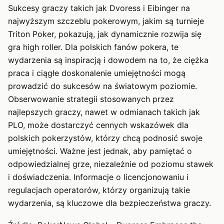
Sukcesy graczy takich jak Dvoress i Eibinger na
najwyższym szczeblu pokerowym, jakim są turnieje
Triton Poker, pokazują, jak dynamicznie rozwija się
gra high roller. Dla polskich fanów pokera, te
wydarzenia są inspiracją i dowodem na to, że ciężka
praca i ciągłe doskonalenie umiejętności mogą
prowadzić do sukcesów na światowym poziomie.
Obserwowanie strategii stosowanych przez
najlepszych graczy, nawet w odmianach takich jak
PLO, może dostarczyć cennych wskazówek dla
polskich pokerzystów, którzy chcą podnosić swoje
umiejętności. Ważne jest jednak, aby pamiętać o
odpowiedzialnej grze, niezależnie od poziomu stawek
i doświadczenia. Informacje o licencjonowaniu i
regulacjach operatorów, którzy organizują takie
wydarzenia, są kluczowe dla bezpieczeństwa graczy.