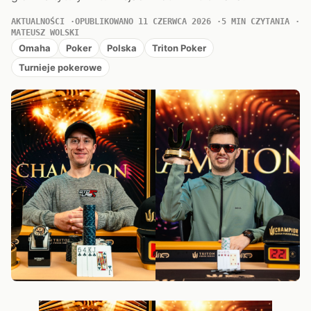
AKTUALNOŚCI
OPUBLIKOWANO 11 CZERWCA 2026
5 MIN CZYTANIA
MATEUSZ WOLSKI
Omaha
Poker
Polska
Triton Poker
Turnieje pokerowe