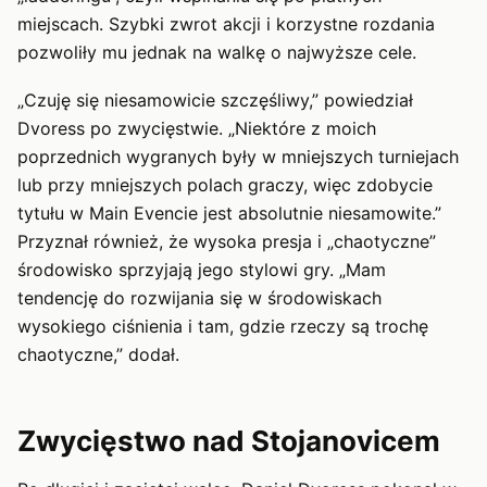
miejscach. Szybki zwrot akcji i korzystne rozdania
pozwoliły mu jednak na walkę o najwyższe cele.
„Czuję się niesamowicie szczęśliwy,” powiedział
Dvoress po zwycięstwie. „Niektóre z moich
poprzednich wygranych były w mniejszych turniejach
lub przy mniejszych polach graczy, więc zdobycie
tytułu w Main Evencie jest absolutnie niesamowite.”
Przyznał również, że wysoka presja i „chaotyczne”
środowisko sprzyjają jego stylowi gry. „Mam
tendencję do rozwijania się w środowiskach
wysokiego ciśnienia i tam, gdzie rzeczy są trochę
chaotyczne,” dodał.
Zwycięstwo nad Stojanovicem