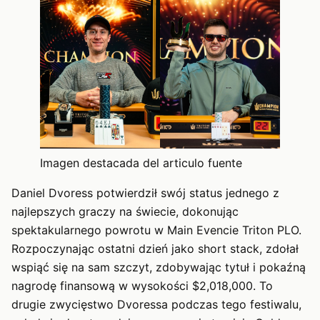
Imagen destacada del articulo fuente
Daniel Dvoress potwierdził swój status jednego z
najlepszych graczy na świecie, dokonując
spektakularnego powrotu w Main Evencie Triton PLO.
Rozpoczynając ostatni dzień jako short stack, zdołał
wspiąć się na sam szczyt, zdobywając tytuł i pokaźną
nagrodę finansową w wysokości $2,018,000. To
drugie zwycięstwo Dvoressa podczas tego festiwalu,