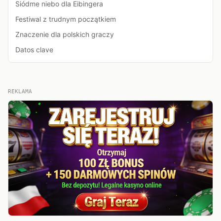
Siódme niebo dla Eibingera
Festiwal z trudnym początkiem
Znaczenie dla polskich graczy
Datos clave
REKLAMA